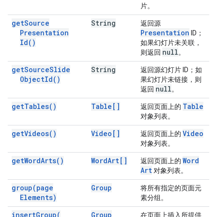
片。
get
Source
String
返回源
Presentation
Presentation
ID；
Id(
)
如果幻灯片未关联，
null
则返回
。
get
Source
Slide
String
返回源幻灯片 ID；如
Object
Id(
)
果幻灯片未链接，则
null
返回
。
get
Tables(
)
Table[]
Table
返回页面上的
对象列表。
get
Videos(
)
Video[]
Video
返回页面上的
对象列表。
get
Word
Arts(
)
Word
Art[]
Word
返回页面上的
Art
对象列表。
group(
page
Group
将所有指定的页面元
Elements)
素分组。
insert
Group(
Group
在页面上插入所提供