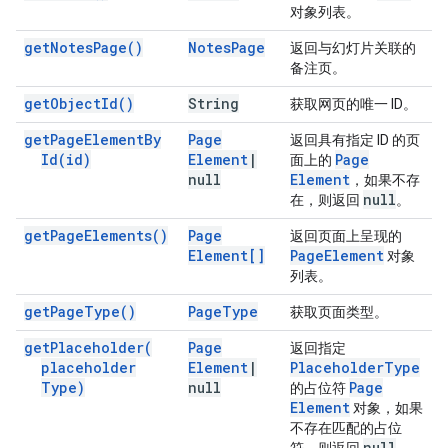
对象列表。
get
Notes
Page(
)
Notes
Page
返回与幻灯片关联的
备注页。
get
Object
Id(
)
String
获取网页的唯一 ID。
get
Page
Element
By
Page
返回具有指定 ID 的页
Id(
id)
Element
|
Page
面上的
null
Element
，如果不存
null
在，则返回
。
get
Page
Elements(
)
Page
返回页面上呈现的
Element[]
Page
Element
对象
列表。
get
Page
Type(
)
Page
Type
获取页面类型。
get
Placeholder(
Page
返回指定
placeholder
Element
|
Placeholder
Type
Type)
null
Page
的占位符
Element
对象，如果
不存在匹配的占位
null