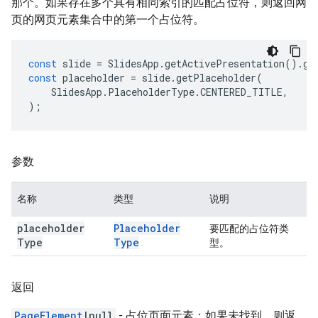
那个。如果存在多个具有相同索引的匹配占位符，则返回网
页的网页元素集合中的第一个占位符。
const
slide
=
SlidesApp
.
getActivePresentation
().
ge
const
placeholder
=
slide
.
getPlaceholder
(
SlidesApp
.
PlaceholderType
.
CENTERED_TITLE
,
);
参数
名称
类型
说明
placeholder
Placeholder
要匹配的占位符类
Type
Type
型。
返回
PageElement
|null
- 占位页面元素；如果未找到，则返