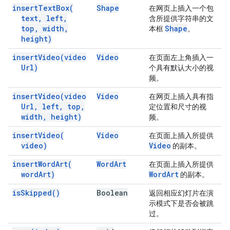
insert
Text
Box(
Shape
在网页上插入一个包
text
,
left
,
含所提供字符串的文
top
,
width
,
Shape
本框
。
height)
insert
Video(
video
Video
在页面左上角插入一
Url)
个具有默认大小的视
频。
insert
Video(
video
Video
在网页上插入具有指
Url
,
left
,
top
,
定位置和尺寸的视
width
,
height)
频。
insert
Video(
Video
在页面上插入所提供
video)
Video
的副本。
insert
Word
Art(
Word
Art
在页面上插入所提供
word
Art)
Word
Art
的副本。
is
Skipped(
)
Boolean
返回相应幻灯片在演
示模式下是否会被跳
过。