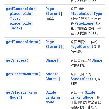
符，则返回
。
get
Placeholder(
Page
返回指定
placeholder
Element
|
Placeholder
Type
Type
,
null
和占位符索引的占位
placeholder
Page
Element
符
对
Index)
象；如果占位符不存
null
在，则返回
。
get
Placeholders(
)
Page
返回网页中占位符
Element[]
Page
Element
对象
的列表。
get
Shapes(
)
Shape[]
Shape
返回页面上的
对象列表。
get
Sheets
Charts(
)
Sheets
返回页面上的
Chart[]
Sheets
Chart
对象
列表。
get
Slide
Linking
Slide
Slide
返回一个
Mode(
)
Linking
Linking
Mode
，用
Mode
于指明幻灯片是否已
链接到另一张幻灯