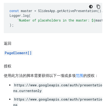
const
master
=
SlidesApp
.
getActivePresentation
().
g
Logger
.
log
(
`Number of placeholders in the master: 
${
maste
);
返回
PageElement[]
授权
使用此方法的脚本需要获得以下一项或多项
范围
的授权：
https://www.googleapis.com/auth/presentatio
ns.currentonly
https://www.googleapis.com/auth/presentatio
ns