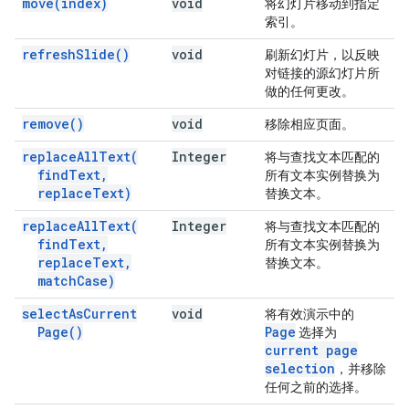
move(
index)
void
将幻灯片移动到指定
索引。
refresh
Slide(
)
void
刷新幻灯片，以反映
对链接的源幻灯片所
做的任何更改。
remove(
)
void
移除相应页面。
replace
All
Text(
Integer
将与查找文本匹配的
find
Text
,
所有文本实例替换为
replace
Text)
替换文本。
replace
All
Text(
Integer
将与查找文本匹配的
find
Text
,
所有文本实例替换为
replace
Text
,
替换文本。
match
Case)
select
As
Current
void
将有效演示中的
Page(
)
Page
选择为
current page
selection
，并移除
任何之前的选择。