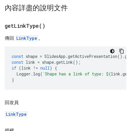
內容詳盡的說明文件
get
Link
Type(
)
傳回
LinkType
。
const
shape
=
SlidesApp
.
getActivePresentation
().
ge
const
link
=
shape
.
getLink
();
if
(
link
!=
null
)
{
Logger
.
log
(
`Shape has a link of type: 
${
link
.
get
}
回攻員
LinkType
授權