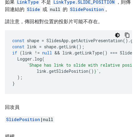
如果
LinkType
不是
LinkType.SLIDE_POSITION
，則傳
回連結的
Slide
或
null
的
SlidePosition
。
請注意，傳回相對位置的投影片可能不存在。
const
shape
=
SlidesApp
.
getActivePresentation
().
ge
const
link
=
shape
.
getLink
();
if
(
link
!=
null
 && 
link
.
getLinkType
()
===
SlidesA
Logger
.
log
(
`Shape has link to slide with relative posit
link
.
getSlidePosition
()
}
`
,
);
}
回攻員
SlidePosition
|null
授權