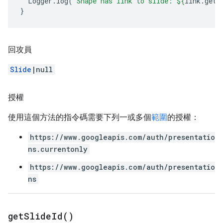
Logger
.
log
(
`Shape has link to slide: 
${
link
.
getL
}
回攻員
Slide
|null
授權
使用這個方法的指令碼需要下列一或多個
範圍
的授權：
https://www.googleapis.com/auth/presentatio
ns.currentonly
https://www.googleapis.com/auth/presentatio
ns
get
Slide
Id(
)