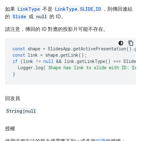
如果
LinkType
不是
LinkType.SLIDE_ID
，則傳回連結
的
Slide
或
null
的 ID。
請注意，傳回的 ID 對應的投影片可能不存在。
const
shape
=
SlidesApp
.
getActivePresentation
().
ge
const
link
=
shape
.
getLink
();
if
(
link
!=
null
 && 
link
.
getLinkType
()
===
SlidesA
Logger
.
log
(
`Shape has link to slide with ID: 
${
l
}
回攻員
String|null
授權