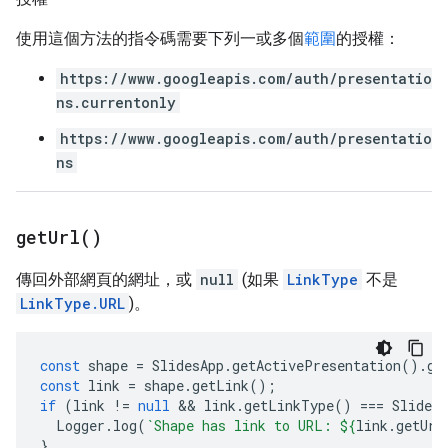
使用這個方法的指令碼需要下列一或多個
範圍
的授權：
https://www.googleapis.com/auth/presentatio
ns.currentonly
https://www.googleapis.com/auth/presentatio
ns
get
Url(
)
傳回外部網頁的網址，或
null
(如果
LinkType
不是
LinkType.URL
)。
const
shape
=
SlidesApp
.
getActivePresentation
().
ge
const
link
=
shape
.
getLink
();
if
(
link
!=
null
 && 
link
.
getLinkType
()
===
SlidesA
Logger
.
log
(
`Shape has link to URL: 
${
link
.
getUrl
}