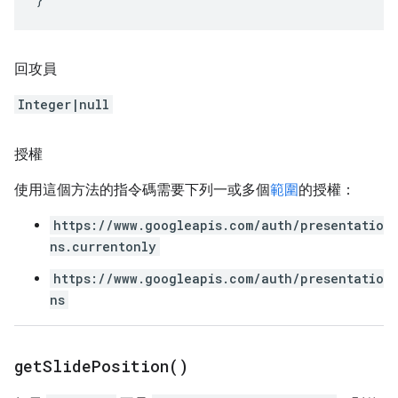
回攻員
Integer|null
授權
使用這個方法的指令碼需要下列一或多個
範圍
的授權：
https://www.googleapis.com/auth/presentatio
ns.currentonly
https://www.googleapis.com/auth/presentatio
ns
get
Slide
Position(
)