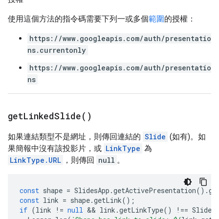
使用這個方法的指令碼需要下列一或多個
範圍
的授權：
https://www.googleapis.com/auth/presentatio
ns.currentonly
https://www.googleapis.com/auth/presentatio
ns
get
Linked
Slide(
)
如果連結類型不是網址，則傳回連結的
Slide
(如有)。如
果簡報中沒有該投影片，或
LinkType
為
LinkType.URL
，則傳回
null
。
const
shape
=
SlidesApp
.
getActivePresentation
().
ge
const
link
=
shape
.
getLink
();
if
(
link
!=
null
 && 
link
.
getLinkType
()
!==
Slides