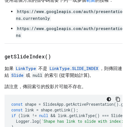
使用這個方法的指令碼需要下列一或多個
範圍
的授權：
https://www.googleapis.com/auth/presentatio
ns.currentonly
https://www.googleapis.com/auth/presentatio
ns
get
Slide
Index(
)
如果
LinkType
不是
LinkType.SLIDE_INDEX
，則傳回連
結
Slide
或
null
的索引 (從零開始計算)。
請注意，傳回索引的投影片可能不存在。
const
shape
=
SlidesApp
.
getActivePresentation
().
ge
const
link
=
shape
.
getLink
();
if
(
link
!=
null
 && 
link
.
getLinkType
()
===
SlidesA
Logger
.
log
(
`Shape has link to slide with index: 
}