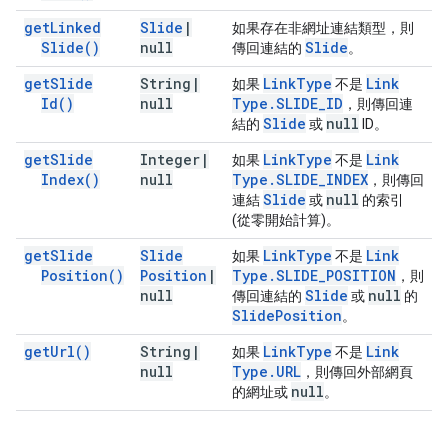
get
Linked
Slide
|
如果存在非網址連結類型，則
Slide(
)
null
Slide
傳回連結的
。
get
Slide
String
|
Link
Type
Link
如果
不是
Id(
)
null
Type
.
SLIDE
_
ID
，則傳回連
Slide
null
結的
或
ID。
get
Slide
Integer
|
Link
Type
Link
如果
不是
Index(
)
null
Type
.
SLIDE
_
INDEX
，則傳回
Slide
null
連結
或
的索引
(從零開始計算)。
get
Slide
Slide
Link
Type
Link
如果
不是
Position(
)
Position
|
Type
.
SLIDE
_
POSITION
，則
null
Slide
null
傳回連結的
或
的
Slide
Position
。
get
Url(
)
String
|
Link
Type
Link
如果
不是
null
Type
.
URL
，則傳回外部網頁
null
的網址或
。