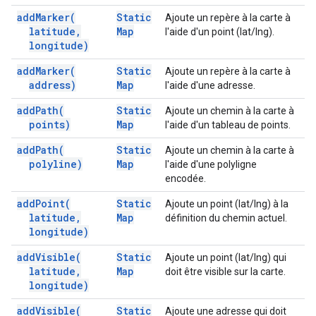
add
Marker(
Static
Ajoute un repère à la carte à
latitude
,
Map
l'aide d'un point (lat/lng).
longitude)
add
Marker(
Static
Ajoute un repère à la carte à
address)
Map
l'aide d'une adresse.
add
Path(
Static
Ajoute un chemin à la carte à
points)
Map
l'aide d'un tableau de points.
add
Path(
Static
Ajoute un chemin à la carte à
polyline)
Map
l'aide d'une polyligne
encodée.
add
Point(
Static
Ajoute un point (lat/lng) à la
latitude
,
Map
définition du chemin actuel.
longitude)
add
Visible(
Static
Ajoute un point (lat/lng) qui
latitude
,
Map
doit être visible sur la carte.
longitude)
add
Visible(
Static
Ajoute une adresse qui doit