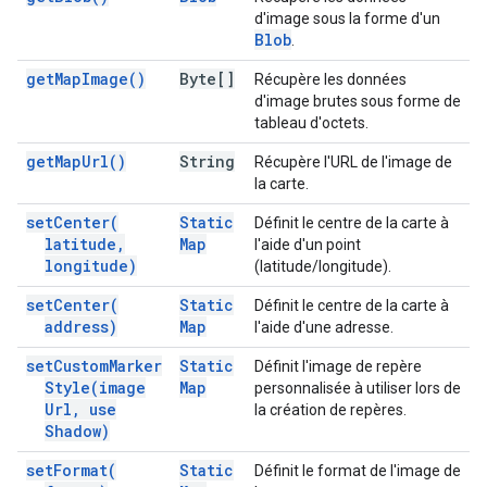
d'image sous la forme d'un
Blob
.
get
Map
Image(
)
Byte[]
Récupère les données
d'image brutes sous forme de
tableau d'octets.
get
Map
Url(
)
String
Récupère l'URL de l'image de
la carte.
set
Center(
Static
Définit le centre de la carte à
latitude
,
Map
l'aide d'un point
longitude)
(latitude/longitude).
set
Center(
Static
Définit le centre de la carte à
address)
Map
l'aide d'une adresse.
set
Custom
Marker
Static
Définit l'image de repère
Style(
image
Map
personnalisée à utiliser lors de
Url
,
use
la création de repères.
Shadow)
set
Format(
Static
Définit le format de l'image de