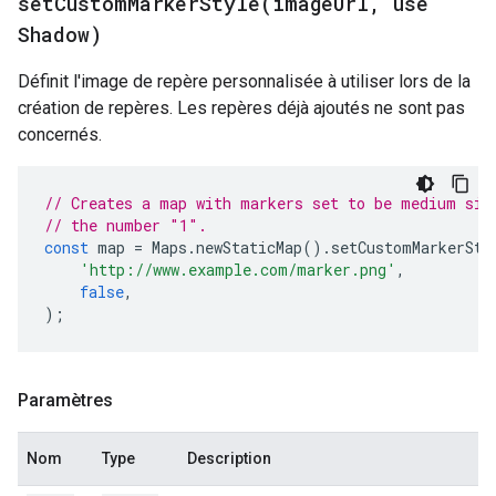
setCustomMarkerStyle(
image
Url
,
use
Shadow)
Définit l'image de repère personnalisée à utiliser lors de la
création de repères. Les repères déjà ajoutés ne sont pas
concernés.
// Creates a map with markers set to be medium siz
// the number "1".
const
map
=
Maps
.
newStaticMap
().
setCustomMarkerSty
'http://www.example.com/marker.png'
,
false
,
);
Paramètres
Nom
Type
Description