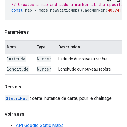
// Creates a map and adds a marker at the specifie
const
map
=
Maps
.
newStaticMap
().
addMarker
(
40.74179
Paramètres
Nom
Type
Description
latitude
Number
Latitude du nouveau repère.
longitude
Number
Longitude du nouveau repère.
Renvois
StaticMap
: cette instance de carte, pour le chaînage.
Voir aussi
API Google Static Maps