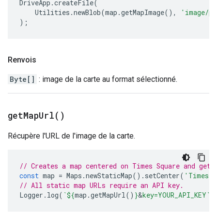
DriveApp
.
createFile
(
Utilities
.
newBlob
(
map
.
getMapImage
(),
'image/pn
);
Renvois
Byte[]
: image de la carte au format sélectionné.
get
Map
Url(
)
Récupère l'URL de l'image de la carte.
// Creates a map centered on Times Square and gets
const
map
=
Maps
.
newStaticMap
().
setCenter
(
'Times S
// All static map URLs require an API key.
Logger
.
log
(
`
${
map
.
getMapUrl
()
}
&
key=YOUR_API_KEY`
)