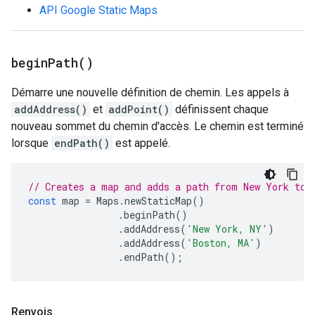
API Google Static Maps
begin
Path(
)
Démarre une nouvelle définition de chemin. Les appels à
addAddress()
et
addPoint()
définissent chaque
nouveau sommet du chemin d'accès. Le chemin est terminé
lorsque
endPath()
est appelé.
// Creates a map and adds a path from New York to 
const
map
=
Maps
.
newStaticMap
()
.
beginPath
()
.
addAddress
(
'New York, NY'
)
.
addAddress
(
'Boston, MA'
)
.
endPath
();
Renvois