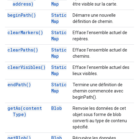
address)
Map
être visible sur la carte.
begin
Path(
)
Static
Démarre une nouvelle
Map
définition de chemin.
clear
Markers(
)
Static
Efface l'ensemble actuel de
Map
repères.
clear
Paths(
)
Static
Efface l'ensemble actuel de
Map
chemins.
clear
Visibles(
)
Static
Efface l'ensemble actuel des
Map
lieux visibles.
end
Path(
)
Static
Termine une définition de
Map
chemin commencée avec
beginPath().
get
As(
content
Blob
Renvoie les données de cet
Type)
objet sous forme de blob
converti au type de contenu
spécifié.
get
Blob(
)
Blob
Récupère les données