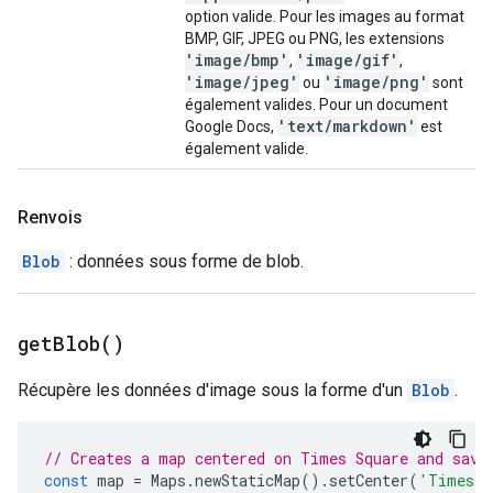
option valide. Pour les images au format
BMP, GIF, JPEG ou PNG, les extensions
'image
/
bmp'
'image
/
gif'
,
,
'image
/
jpeg'
'image
/
png'
ou
sont
également valides. Pour un document
'text
/
markdown'
Google Docs,
est
également valide.
Renvois
Blob
: données sous forme de blob.
get
Blob(
)
Récupère les données d'image sous la forme d'un
Blob
.
// Creates a map centered on Times Square and save
const
map
=
Maps
.
newStaticMap
().
setCenter
(
'Times S