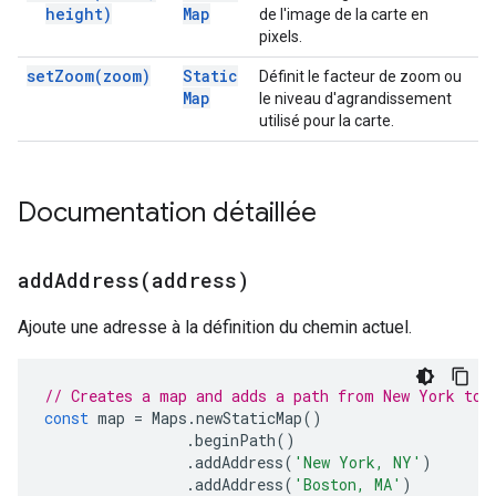
height)
Map
de l'image de la carte en
pixels.
set
Zoom(
zoom)
Static
Définit le facteur de zoom ou
Map
le niveau d'agrandissement
utilisé pour la carte.
Documentation détaillée
addAddress(
address)
Ajoute une adresse à la définition du chemin actuel.
// Creates a map and adds a path from New York to 
const
map
=
Maps
.
newStaticMap
()
.
beginPath
()
.
addAddress
(
'New York, NY'
)
.
addAddress
(
'Boston, MA'
)