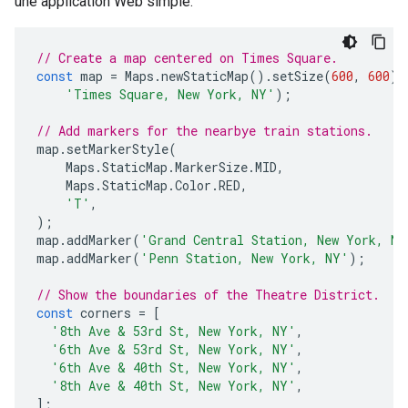
une application Web simple.
// Create a map centered on Times Square.
const
map
=
Maps
.
newStaticMap
().
setSize
(
600
,
600
).
'Times Square, New York, NY'
);
// Add markers for the nearbye train stations.
map
.
setMarkerStyle
(
Maps
.
StaticMap
.
MarkerSize
.
MID
,
Maps
.
StaticMap
.
Color
.
RED
,
'T'
,
);
map
.
addMarker
(
'Grand Central Station, New York, NY
map
.
addMarker
(
'Penn Station, New York, NY'
);
// Show the boundaries of the Theatre District.
const
corners
=
[
'8th Ave & 53rd St, New York, NY'
,
'6th Ave & 53rd St, New York, NY'
,
'6th Ave & 40th St, New York, NY'
,
'8th Ave & 40th St, New York, NY'
,
];