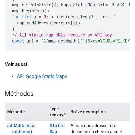
map
.
setPathStyle
(
4
,
Maps
.
StaticMap
.
Color
.
BLACK
,
Ma
map
.
beginPath
();
for
(
let
i
=
0
;
i
 < 
corners
.
length
;
i
++
)
{
map
.
addAddress
(
corners
[
i
]);
}
// All static map URLs require an API key.
const
url
=
`
${
map
.
getMapUrl
()
}
&
key=YOUR_API_KEY`
Voir aussi
API Google Static Maps
Méthodes
Type
Méthode
Brève description
renvoyé
add
Address(
Static
Ajoute une adresse à la
address)
Map
définition du chemin actuel.