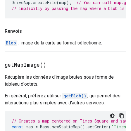
DriveApp
.
createFile
(
map
);
// You can call map.get
// implicitly by passing the map where a blob is e
Renvois
Blob
: image de la carte au format sélectionné.
get
Map
Image(
)
Récupère les données d'image brutes sous forme de
tableau d'octets.
En général, préférez utiliser
getBlob()
, qui permet des
interactions plus simples avec d'autres services.
// Creates a map centered on Times Square and save
const
map
=
Maps
.
newStaticMap
().
setCenter
(
'Times S