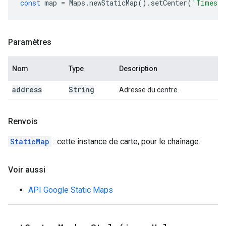
const
map
=
Maps
.
newStaticMap
().
setCenter
(
'Times S
Paramètres
Nom
Type
Description
address
String
Adresse du centre.
Renvois
StaticMap
: cette instance de carte, pour le chaînage.
Voir aussi
API Google Static Maps