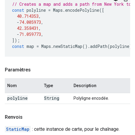
// Creates a map and adds a path from New York to 
const
polyline
=
Maps
.
encodePolyline
([
40.714353
,
-
74.005973
,
42.358431
,
-
71.059773
,
]);
const
map
=
Maps
.
newStaticMap
().
addPath
(
polyline
);
Paramètres
Nom
Type
Description
polyline
String
Polyligne encodée.
Renvois
StaticMap
: cette instance de carte, pour le chaînage.