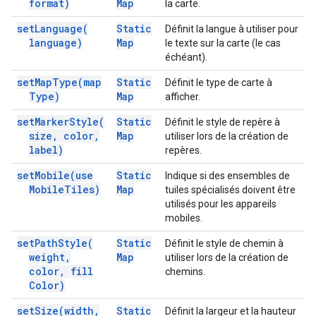
format)
Map
la carte.
set
Language(
Static
Définit la langue à utiliser pour
language)
Map
le texte sur la carte (le cas
échéant).
set
Map
Type(
map
Static
Définit le type de carte à
Type)
Map
afficher.
set
Marker
Style(
Static
Définit le style de repère à
size
,
color
,
Map
utiliser lors de la création de
label)
repères.
set
Mobile(
use
Static
Indique si des ensembles de
Mobile
Tiles)
Map
tuiles spécialisés doivent être
utilisés pour les appareils
mobiles.
set
Path
Style(
Static
Définit le style de chemin à
weight
,
Map
utiliser lors de la création de
color
,
fill
chemins.
Color)
set
Size(
width
,
Static
Définit la largeur et la hauteur