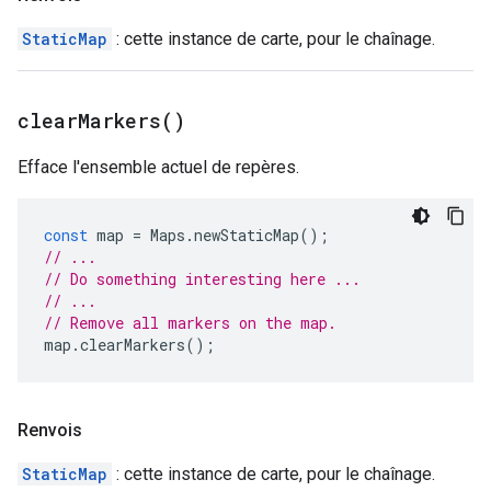
StaticMap
: cette instance de carte, pour le chaînage.
clear
Markers(
)
Efface l'ensemble actuel de repères.
const
map
=
Maps
.
newStaticMap
();
// ...
// Do something interesting here ...
// ...
// Remove all markers on the map.
map
.
clearMarkers
();
Renvois
StaticMap
: cette instance de carte, pour le chaînage.