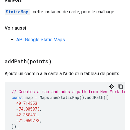
Renvois
StaticMap
: cette instance de carte, pour le chaînage.
Voir aussi
API Google Static Maps
addPath(
points)
Ajoute un chemin à la carte à l'aide d'un tableau de points.
// Creates a map and adds a path from New York to 
const
map
=
Maps
.
newStaticMap
().
addPath
([
40.714353
,
-
74.005973
,
42.358431
,
-
71.059773
,
]);