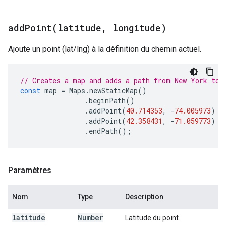
addPoint(
latitude
,
longitude)
Ajoute un point (lat/lng) à la définition du chemin actuel.
// Creates a map and adds a path from New York to 
const
map
=
Maps
.
newStaticMap
()
.
beginPath
()
.
addPoint
(
40.714353
,
-
74.005973
)
.
addPoint
(
42.358431
,
-
71.059773
)
.
endPath
();
Paramètres
Nom
Type
Description
latitude
Number
Latitude du point.