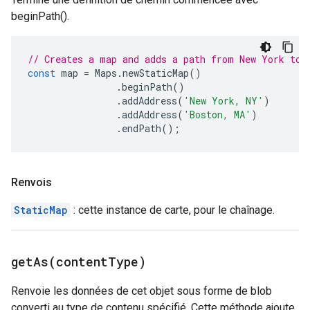
beginPath().
// Creates a map and adds a path from New York to 
const
map
=
Maps
.
newStaticMap
()
.
beginPath
()
.
addAddress
(
'New York, NY'
)
.
addAddress
(
'Boston, MA'
)
.
endPath
();
Renvois
StaticMap
: cette instance de carte, pour le chaînage.
getAs(
content
Type)
Renvoie les données de cet objet sous forme de blob
converti au type de contenu spécifié. Cette méthode ajoute