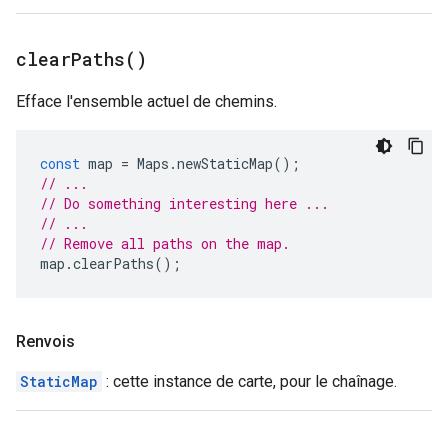
clear
Paths(
)
Efface l'ensemble actuel de chemins.
const
map
=
Maps
.
newStaticMap
();
// ...
// Do something interesting here ...
// ...
// Remove all paths on the map.
map
.
clearPaths
();
Renvois
StaticMap
: cette instance de carte, pour le chaînage.