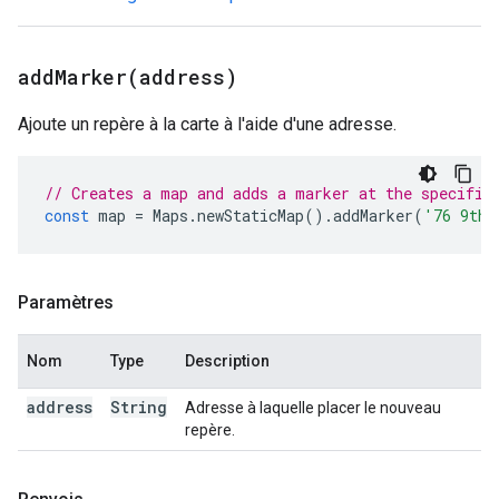
addMarker(
address)
Ajoute un repère à la carte à l'aide d'une adresse.
// Creates a map and adds a marker at the specifie
const
map
=
Maps
.
newStaticMap
().
addMarker
(
'76 9th 
Paramètres
Nom
Type
Description
address
String
Adresse à laquelle placer le nouveau
repère.