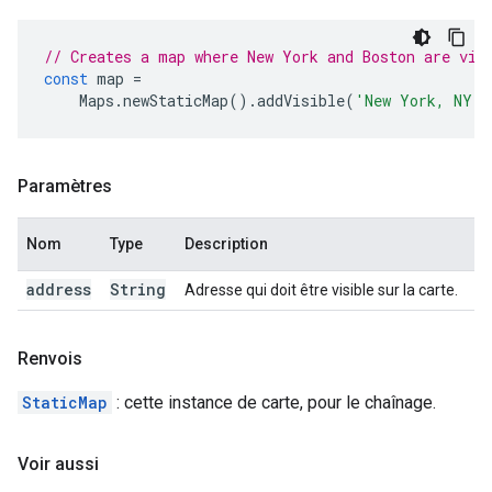
// Creates a map where New York and Boston are vis
const
map
=
Maps
.
newStaticMap
().
addVisible
(
'New York, NY'
)
Paramètres
Nom
Type
Description
address
String
Adresse qui doit être visible sur la carte.
Renvois
StaticMap
: cette instance de carte, pour le chaînage.
Voir aussi