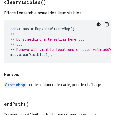
clear
Visibles(
)
Efface l'ensemble actuel des lieux visibles.
const
map
=
Maps
.
newStaticMap
();
// ...
// Do something interesting here ...
// ...
// Remove all visible locations created with addVi
map
.
clearVisibles
();
Renvois
StaticMap
: cette instance de carte, pour le chaînage.
end
Path(
)
Termine une définition de chemin commencée avec