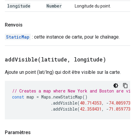
longitude
Number
Longitude du point.
Renvois
StaticMap
: cette instance de carte, pour le chaînage.
addVisible(
latitude
,
longitude)
Ajoute un point (lat/lng) qui doit être visible sur la carte.
// Creates a map where New York and Boston are vis
const
map
=
Maps
.
newStaticMap
()
.
addVisible
(
40.714353
,
-
74.005973
)
.
addVisible
(
42.358431
,
-
71.059773
)
Paramètres