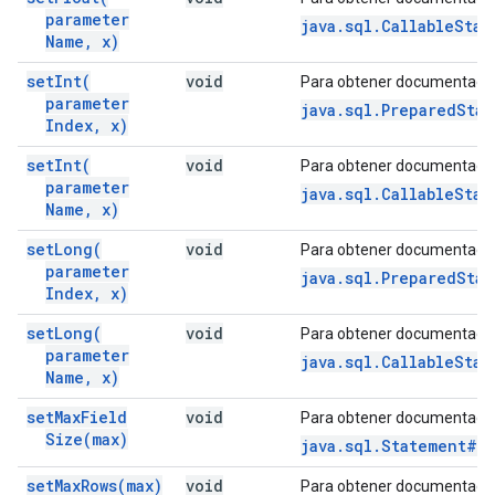
parameter
java.sql.CallableStat
Name
,
x)
set
Int(
void
Para obtener documentació
parameter
java.sql.PreparedStat
Index
,
x)
set
Int(
void
Para obtener documentació
parameter
java.sql.CallableStat
Name
,
x)
set
Long(
void
Para obtener documentació
parameter
java.sql.PreparedSta
Index
,
x)
set
Long(
void
Para obtener documentació
parameter
java.sql.CallableSta
Name
,
x)
set
Max
Field
void
Para obtener documentació
Size(
max)
java.sql.Statement#se
set
Max
Rows(
max)
void
Para obtener documentació