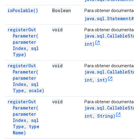
is
Poolable(
)
Boolean
Para obtener documentació
java.sql.Statement#is
register
Out
void
Para obtener documentació
Parameter(
java.sql.CallableStat
parameter
int)
.
Index
,
sql
Type)
register
Out
void
Para obtener documentació
Parameter(
java.sql.CallableStat
parameter
int, int)
.
Index
,
sql
Type
,
scale)
register
Out
void
Para obtener documentació
Parameter(
java.sql.CallableStat
parameter
int, String)
.
Index
,
sql
Type
,
type
Name)