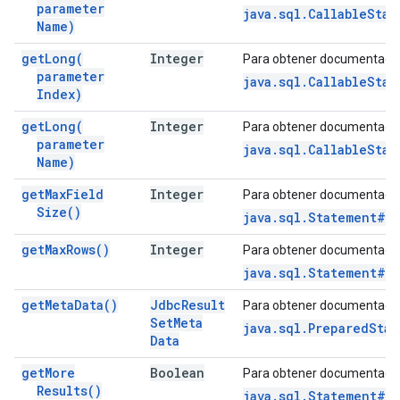
parameter
java.sql.CallableSta
Name)
get
Long(
Integer
Para obtener documentació
parameter
java.sql.CallableSta
Index)
get
Long(
Integer
Para obtener documentació
parameter
java.sql.CallableSta
Name)
get
Max
Field
Integer
Para obtener documentació
Size(
)
java.sql.Statement#g
get
Max
Rows(
)
Integer
Para obtener documentació
java.sql.Statement#ge
get
Meta
Data(
)
Jdbc
Result
Para obtener documentació
Set
Meta
java.sql.PreparedSta
Data
get
More
Boolean
Para obtener documentació
Results(
)
java.sql.Statement#ge