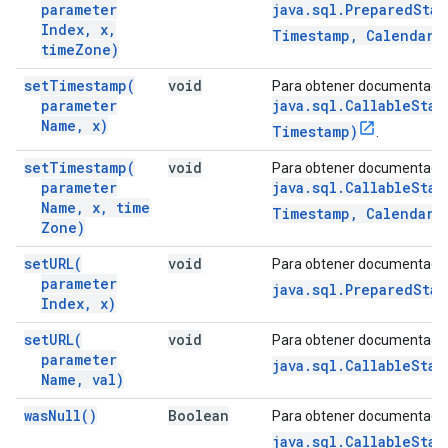
parameter
java.sql.PreparedSta
Index
,
x
,
Timestamp, Calendar)
time
Zone)
set
Timestamp(
void
Para obtener documentació
parameter
java.sql.CallableSta
Name
,
x)
Timestamp)
.
set
Timestamp(
void
Para obtener documentació
parameter
java.sql.CallableSta
Name
,
x
,
time
Timestamp, Calendar)
Zone)
set
URL(
void
Para obtener documentació
parameter
java.sql.PreparedStat
Index
,
x)
set
URL(
void
Para obtener documentació
parameter
java.sql.CallableStat
Name
,
val)
was
Null(
)
Boolean
Para obtener documentació
java.sql.CallableStat