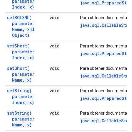
parameter
java.sql.PreparedStat
Index
,
x)
set
SQLXML(
void
Para obtener documentació
parameter
java.sql.CallableStat
Name
,
xml
Object)
set
Short(
void
Para obtener documentació
parameter
java.sql.PreparedSta
Index
,
x)
set
Short(
void
Para obtener documentació
parameter
java.sql.CallableStat
Name
,
x)
set
String(
void
Para obtener documentació
parameter
java.sql.PreparedSta
Index
,
x)
set
String(
void
Para obtener documentació
parameter
java.sql.CallableSta
Name
,
x)