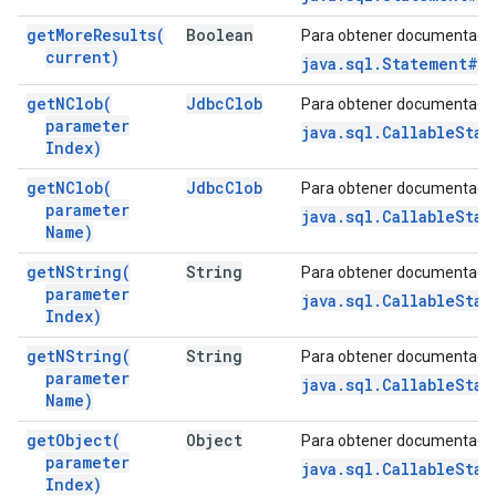
get
More
Results(
Boolean
Para obtener documentació
current)
java.sql.Statement#ge
get
NClob(
Jdbc
Clob
Para obtener documentació
parameter
java.sql.CallableSta
Index)
get
NClob(
Jdbc
Clob
Para obtener documentació
parameter
java.sql.CallableSta
Name)
get
NString(
String
Para obtener documentació
parameter
java.sql.CallableSta
Index)
get
NString(
String
Para obtener documentació
parameter
java.sql.CallableSta
Name)
get
Object(
Object
Para obtener documentació
parameter
java.sql.CallableSta
Index)