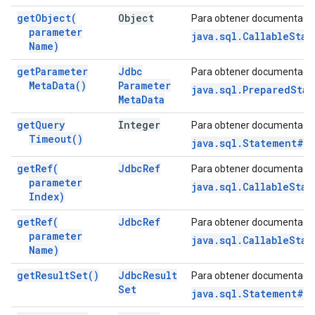
get
Object(
Object
Para obtener documentació
parameter
java.sql.CallableSta
Name)
get
Parameter
Jdbc
Para obtener documentació
Meta
Data(
)
Parameter
java.sql.PreparedSta
Meta
Data
get
Query
Integer
Para obtener documentació
Timeout(
)
java.sql.Statement#g
get
Ref(
Jdbc
Ref
Para obtener documentació
parameter
java.sql.CallableStat
Index)
get
Ref(
Jdbc
Ref
Para obtener documentació
parameter
java.sql.CallableSta
Name)
get
Result
Set(
)
Jdbc
Result
Para obtener documentació
Set
java.sql.Statement#g