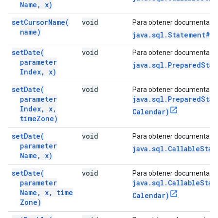
Name
,
x)
set
Cursor
Name(
void
Para obtener documentació
name)
java.sql.Statement#s
set
Date(
void
Para obtener documentació
parameter
java.sql.PreparedSta
Index
,
x)
set
Date(
void
Para obtener documentació
parameter
java.sql.PreparedSta
Index
,
x
,
Calendar)
.
time
Zone)
set
Date(
void
Para obtener documentació
parameter
java.sql.CallableStat
Name
,
x)
set
Date(
void
Para obtener documentació
parameter
java.sql.CallableStat
Name
,
x
,
time
Calendar)
.
Zone)