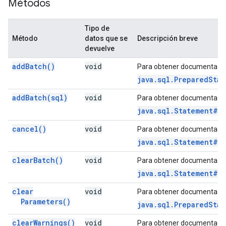
Métodos
Tipo de
Método
datos que se
Descripción breve
devuelve
add
Batch(
)
void
Para obtener documentació
java.sql.PreparedSta
add
Batch(
sql)
void
Para obtener documentació
java.sql.Statement#a
cancel(
)
void
Para obtener documentació
java.sql.Statement#c
clear
Batch(
)
void
Para obtener documentació
java.sql.Statement#c
clear
void
Para obtener documentació
Parameters(
)
java.sql.PreparedSta
clear
Warnings(
)
void
Para obtener documentació