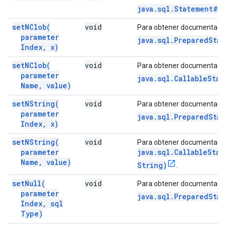
java.sql.Statement#se
set
NClob(
void
Para obtener documentació
parameter
java.sql.PreparedSta
Index
,
x)
set
NClob(
void
Para obtener documentació
parameter
java.sql.CallableSta
Name
,
value)
set
NString(
void
Para obtener documentació
parameter
java.sql.PreparedSta
Index
,
x)
set
NString(
void
Para obtener documentació
parameter
java.sql.CallableSta
Name
,
value)
String)
.
set
Null(
void
Para obtener documentació
parameter
java.sql.PreparedStat
Index
,
sql
Type)