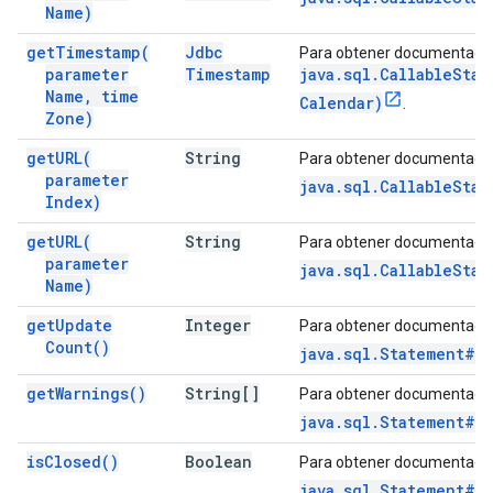
Name)
get
Timestamp(
Jdbc
Para obtener documentació
parameter
Timestamp
java.sql.CallableSta
Name
,
time
Calendar)
.
Zone)
get
URL(
String
Para obtener documentació
parameter
java.sql.CallableStat
Index)
get
URL(
String
Para obtener documentació
parameter
java.sql.CallableSta
Name)
get
Update
Integer
Para obtener documentació
Count(
)
java.sql.Statement#g
get
Warnings(
)
String[]
Para obtener documentació
java.sql.Statement#g
is
Closed(
)
Boolean
Para obtener documentació
java.sql.Statement#i