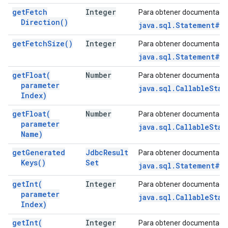
get
Fetch
Integer
Para obtener documentació
Direction(
)
java.sql.Statement#g
get
Fetch
Size(
)
Integer
Para obtener documentació
java.sql.Statement#g
get
Float(
Number
Para obtener documentació
parameter
java.sql.CallableStat
Index)
get
Float(
Number
Para obtener documentació
parameter
java.sql.CallableStat
Name)
get
Generated
Jdbc
Result
Para obtener documentació
Keys(
)
Set
java.sql.Statement#g
get
Int(
Integer
Para obtener documentació
parameter
java.sql.CallableStat
Index)
get
Int(
Integer
Para obtener documentació