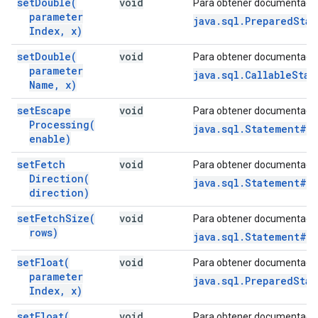
set
Double(
void
Para obtener documentació
parameter
java.sql.PreparedSta
Index
,
x)
set
Double(
void
Para obtener documentació
parameter
java.sql.CallableSta
Name
,
x)
set
Escape
void
Para obtener documentació
Processing(
java.sql.Statement#s
enable)
set
Fetch
void
Para obtener documentació
Direction(
java.sql.Statement#s
direction)
set
Fetch
Size(
void
Para obtener documentació
rows)
java.sql.Statement#s
set
Float(
void
Para obtener documentació
parameter
java.sql.PreparedStat
Index
,
x)
set
Float(
void
Para obtener documentació