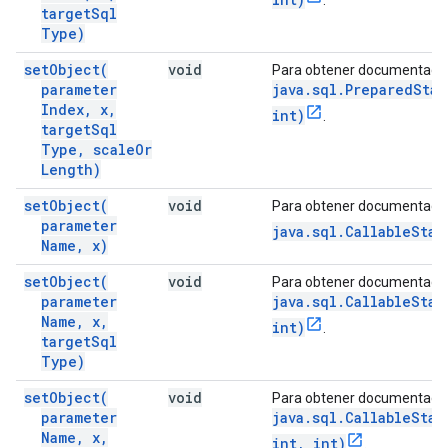
.
target
Sql
Type)
set
Object(
void
Para obtener documentació
parameter
java.sql.PreparedSta
Index
,
x
,
int)
.
target
Sql
Type
,
scale
Or
Length)
set
Object(
void
Para obtener documentació
parameter
java.sql.CallableSta
Name
,
x)
set
Object(
void
Para obtener documentació
parameter
java.sql.CallableSta
Name
,
x
,
int)
.
target
Sql
Type)
set
Object(
void
Para obtener documentació
parameter
java.sql.CallableSta
Name
,
x
,
int, int)
.