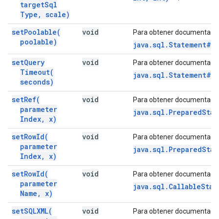
target
Sql
Type
,
scale)
set
Poolable(
void
Para obtener documentació
poolable)
java.sql.Statement#s
set
Query
void
Para obtener documentació
Timeout(
java.sql.Statement#s
seconds)
set
Ref(
void
Para obtener documentació
parameter
java.sql.PreparedStat
Index
,
x)
set
Row
Id(
void
Para obtener documentació
parameter
java.sql.PreparedSta
Index
,
x)
set
Row
Id(
void
Para obtener documentació
parameter
java.sql.CallableStat
Name
,
x)
set
SQLXML(
void
Para obtener documentació