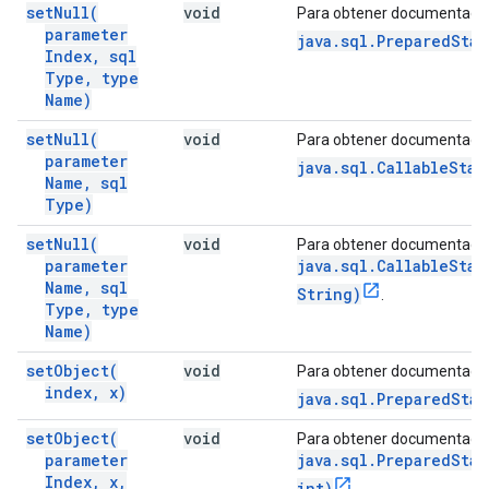
set
Null(
void
Para obtener documentació
parameter
java.sql.PreparedStat
Index
,
sql
Type
,
type
Name)
set
Null(
void
Para obtener documentació
parameter
java.sql.CallableStat
Name
,
sql
Type)
set
Null(
void
Para obtener documentació
parameter
java.sql.CallableStat
Name
,
sql
String)
.
Type
,
type
Name)
set
Object(
void
Para obtener documentació
index
,
x)
java.sql.PreparedSta
set
Object(
void
Para obtener documentació
parameter
java.sql.PreparedSta
Index
,
x
,
int)