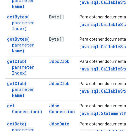
parameter
java.sql.CallableSta
Name)
get
Bytes(
Byte[]
Para obtener documentació
parameter
java.sql.CallableStat
Index)
get
Bytes(
Byte[]
Para obtener documentació
parameter
java.sql.CallableSta
Name)
get
Clob(
Jdbc
Clob
Para obtener documentació
parameter
java.sql.CallableSta
Index)
get
Clob(
Jdbc
Clob
Para obtener documentació
parameter
java.sql.CallableSta
Name)
get
Jdbc
Para obtener documentació
Connection(
)
Connection
java.sql.Statement#g
get
Date(
Jdbc
Date
Para obtener documentació
parameter