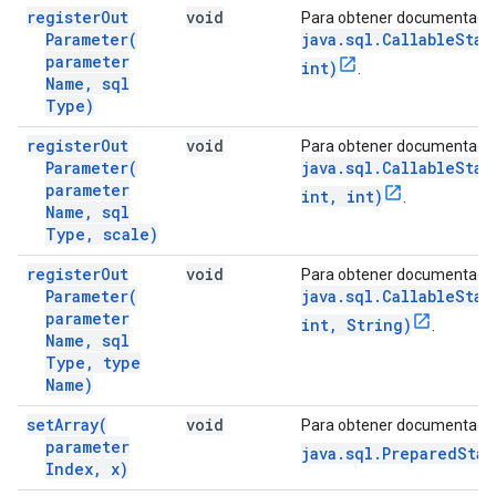
register
Out
void
Para obtener documentació
Parameter(
java.sql.CallableStat
parameter
int)
.
Name
,
sql
Type)
register
Out
void
Para obtener documentació
Parameter(
java.sql.CallableStat
parameter
int, int)
.
Name
,
sql
Type
,
scale)
register
Out
void
Para obtener documentació
Parameter(
java.sql.CallableStat
parameter
int, String)
.
Name
,
sql
Type
,
type
Name)
set
Array(
void
Para obtener documentació
parameter
java.sql.PreparedStat
Index
,
x)