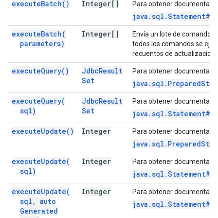
execute
Batch(
)
Integer[]
Para obtener documentació
java.sql.Statement#e
execute
Batch(
Integer[]
Envía un lote de comandos a 
parameters)
todos los comandos se ejec
recuentos de actualizacione
execute
Query(
)
Jdbc
Result
Para obtener documentació
Set
java.sql.PreparedSta
execute
Query(
Jdbc
Result
Para obtener documentació
sql)
Set
java.sql.Statement#e
execute
Update(
)
Integer
Para obtener documentació
java.sql.PreparedSta
execute
Update(
Integer
Para obtener documentació
sql)
java.sql.Statement#e
execute
Update(
Integer
Para obtener documentació
sql
,
auto
java.sql.Statement#e
Generated