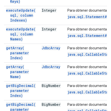
Keys)
execute
Update(
Integer
Para obtener documentació
sql
,
column
java.sql.Statement#e
Indexes)
execute
Update(
Integer
Para obtener documentació
sql
,
column
java.sql.Statement#e
Names)
get
Array(
Jdbc
Array
Para obtener documentació
parameter
java.sql.CallableStat
Index)
get
Array(
Jdbc
Array
Para obtener documentació
parameter
java.sql.CallableStat
Name)
get
Big
Decimal(
Big
Number
Para obtener documentació
parameter
java.sql.CallableSta
Index)
get
Big
Decimal(
Big
Number
Para obtener documentació
parameter
java.sql.CallableSta