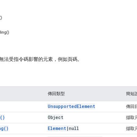
()
ling()
無法受指令碼影響的元素，例如頁碼。
傳回類型
簡短
Unsupported
Element
傳回
(
)
Object
擷取
ng(
)
Element
|
null
擷取