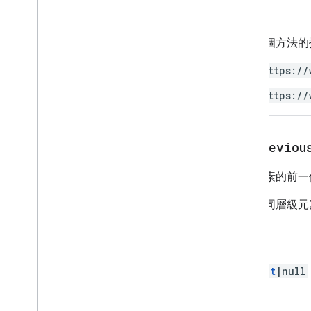
授權
使用這個方法的
https://
https://
get
Previou
擷取元素的前一
前一個同層級元
回攻員
Element
|null
授權