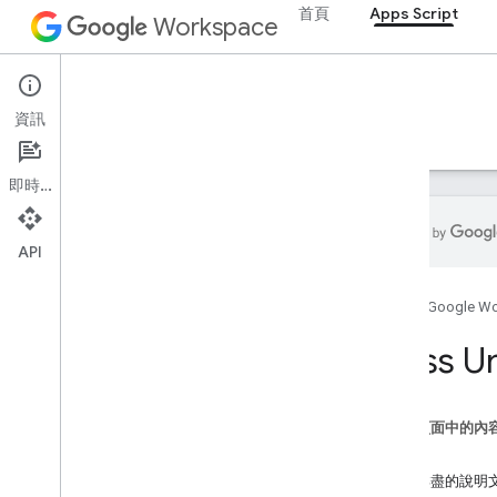
首頁
Apps Script
Workspace
Apps Script
資訊
總覽
指南
參考資料
範例
支援
即時通訊
API
總覽
首頁
Google W
Google Workspace 服務
Class U
管理控制台
Calendar
即時通訊
這個頁面中的內
文件
方法
總覽
內容詳盡的說明