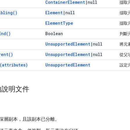
Container
Element
|
null
擷取
ibling(
)
Element
|
null
擷取
Element
Type
擷取
End(
)
Boolean
判斷
Unsupported
Element
|
null
將元
rent(
)
Unsupported
Element
|
null
從父
(
attributes)
Unsupported
Element
設定
的說明文件
深層副本，且該副本已分離。