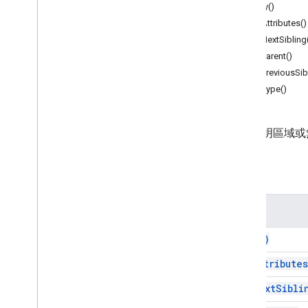
Document
App
copy()
getAttributes()
類別
getNextSibling
內文
getParent()
書籤
getPreviousSib
Container
Element
getType()
日期
文件
Document
Tab
代表不明區域或
方程式
Equation
Function
方法
Equation
Function
Argument
Separator
方程式符號
方法
頁尾部分
註腳
copy(
)
註腳說明
get
Attributes
標頭區段
水平規則
get
Next
Sibli
內嵌繪圖