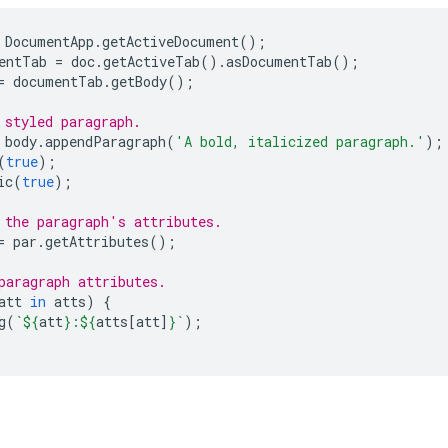
DocumentApp
.
getActiveDocument
();
entTab
=
doc
.
getActiveTab
().
asDocumentTab
();
=
documentTab
.
getBody
();
 styled paragraph.
body
.
appendParagraph
(
'A bold, italicized paragraph.'
);
(
true
);
ic
(
true
);
 the paragraph's attributes.
=
par
.
getAttributes
();
paragraph attributes.
att
in
atts
)
{
g
(
`
${
att
}
:
${
atts
[
att
]
}
`
);