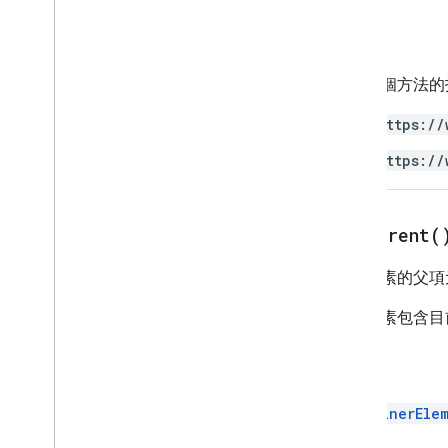
授權
使用這個方法的
https://
https://
get
Parent(
擷取元素的父項
父項元素包含目
回攻員
ContainerEle