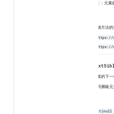
指令碼執行與資訊
Object
：元素
指令碼專案資源
授權
自動化觸發條件和事件
資訊清單
使用這個方法的
配額與限制
https://
Google Workspace 外掛程式
https://
服務
資訊清單
外掛程式 API
get
Next
Sib
Apps Script API
擷取元素的下一
第 1 版
用戶端程式庫
下一個同層級元
回攻員
Element
|null