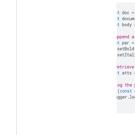
Gmail
const
doc
=
試算表
const
docum
簡報
const
body
工作區
更多…
// Append a
const
par
=
par
.
setBold
其他 Google 服務
par
.
setItal
Google Analytics
Google Maps
// Retrieve
Google Translate
const
atts
Vertex AI
// Log the 
You
Tube
for
(
const
更多…
Logger
.
lo
}
公用事業服務
API 與資料庫連線
資料可用性及最佳化
回攻員
HTML 內容