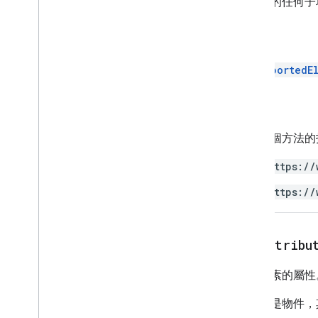
元素中的任何子
介面
回攻員
元素
列舉
UnsupportedE
屬性
Element
Type
授權
字型系列
Glyph
Type
使用這個方法的
Horizontal
Alignment
https://
段落標題
位置版面配置
https://
Tab
Type
文字對齊
Vertical
Alignment
get
Attribu
進階服務
擷取元素的屬性
Docs API
Drive
結果會是物件，
Forms