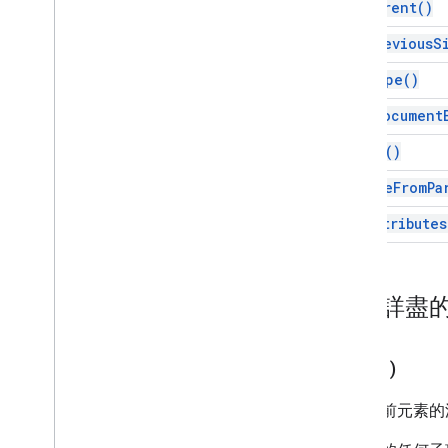
get
Parent(
)
內嵌圖片
List
Item
get
Previous
S
已命名範圍
get
Type(
)
分頁符號
段落
is
At
Document
人物
merge(
)
排序
位置圖片
remove
From
Pa
範圍
set
Attributes
範圍建構工具
範圍元素
複合式連結
內容詳盡
分頁
表格
表格儲存格
copy(
)
目錄
Table
Row
傳回目前元素的
文字
不支援的元素