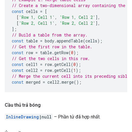
// Create a two-dimensional array containing the t
const
cells
=
[
[
'Row 1, Cell 1'
,
'Row 1, Cell 2'
],
[
'Row 2, Cell 1'
,
'Row 2, Cell 2'
],
];
// Build a table from the array.
const
table
=
body
.
appendTable
(
cells
);
// Get the first row in the table.
const
row
=
table
.
getRow
(
0
);
// Get the two cells in this row.
const
cell1
=
row
.
getCell
(
0
);
const
cell2
=
row
.
getCell
(
1
);
// Merge the current cell into its preceding sibli
const
merged
=
cell2
.
merge
();
Cầu thủ trả bóng
InlineDrawing
|null
– Phần tử đã hợp nhất.