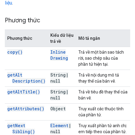
liệu
.
Phương thức
Kiểu dữ liệu
Phương thức
Mô tả ngắn
trả về
copy(
)
Inline
Trả về một bản sao tách
Drawing
rời, sao chép sâu của
phần tử hiện tại.
get
Alt
String
|
Trả về nội dung mô tả
Description(
)
null
thay thế của bản vẽ.
get
Alt
Title(
)
String
|
Trả về tiêu đề thay thế của
null
bản vẽ.
get
Attributes(
)
Object
Truy xuất các thuộc tính
của phần tử.
get
Next
Element
|
Truy xuất phần tử anh chị
Sibling(
)
null
em tiếp theo của phần tử.