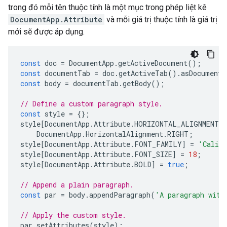
trong đó mỗi tên thuộc tính là một mục trong phép liệt kê
DocumentApp.Attribute
và mỗi giá trị thuộc tính là giá trị
mới sẽ được áp dụng.
const
doc
=
DocumentApp
.
getActiveDocument
();
const
documentTab
=
doc
.
getActiveTab
().
asDocumentT
const
body
=
documentTab
.
getBody
();
// Define a custom paragraph style.
const
style
=
{};
style
[
DocumentApp
.
Attribute
.
HORIZONTAL_ALIGNMENT
]
DocumentApp
.
HorizontalAlignment
.
RIGHT
;
style
[
DocumentApp
.
Attribute
.
FONT_FAMILY
]
=
'Calib
style
[
DocumentApp
.
Attribute
.
FONT_SIZE
]
=
18
;
style
[
DocumentApp
.
Attribute
.
BOLD
]
=
true
;
// Append a plain paragraph.
const
par
=
body
.
appendParagraph
(
'A paragraph with
// Apply the custom style.
par
.
setAttributes
(
style
);