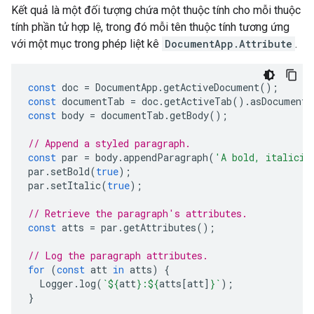
Kết quả là một đối tượng chứa một thuộc tính cho mỗi thuộc
tính phần tử hợp lệ, trong đó mỗi tên thuộc tính tương ứng
với một mục trong phép liệt kê
DocumentApp.Attribute
.
const
doc
=
DocumentApp
.
getActiveDocument
();
const
documentTab
=
doc
.
getActiveTab
().
asDocumentT
const
body
=
documentTab
.
getBody
();
// Append a styled paragraph.
const
par
=
body
.
appendParagraph
(
'A bold, italiciz
par
.
setBold
(
true
);
par
.
setItalic
(
true
);
// Retrieve the paragraph's attributes.
const
atts
=
par
.
getAttributes
();
// Log the paragraph attributes.
for
(
const
att
in
atts
)
{
Logger
.
log
(
`
${
att
}
:
${
atts
[
att
]
}
`
);
}