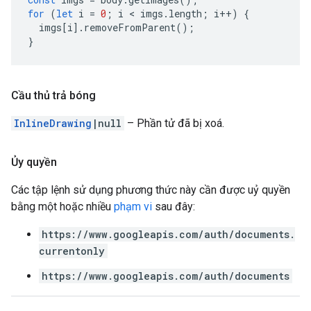
for
(
let
i
=
0
;
i
 < 
imgs
.
length
;
i
++
)
{
imgs
[
i
].
removeFromParent
();
}
Cầu thủ trả bóng
InlineDrawing
|null
– Phần tử đã bị xoá.
Ủy quyền
Các tập lệnh sử dụng phương thức này cần được uỷ quyền
bằng một hoặc nhiều
phạm vi
sau đây:
https://www.googleapis.com/auth/documents.
currentonly
https://www.googleapis.com/auth/documents