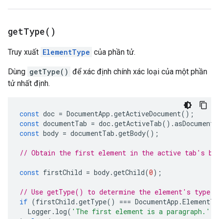
get
Type(
)
Truy xuất
ElementType
của phần tử.
Dùng
getType()
để xác định chính xác loại của một phần
tử nhất định.
const
doc
=
DocumentApp
.
getActiveDocument
();
const
documentTab
=
doc
.
getActiveTab
().
asDocumentT
const
body
=
documentTab
.
getBody
();
// Obtain the first element in the active tab's bo
const
firstChild
=
body
.
getChild
(
0
);
// Use getType() to determine the element's type.
if
(
firstChild
.
getType
()
===
DocumentApp
.
ElementTy
Logger
.
log
(
'The first element is a paragraph.'
);