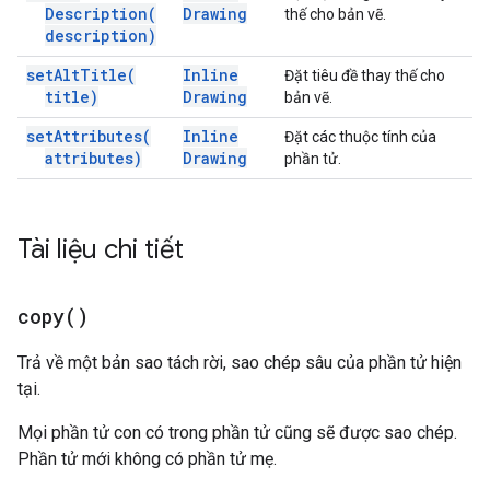
Description(
Drawing
thế cho bản vẽ.
description)
set
Alt
Title(
Inline
Đặt tiêu đề thay thế cho
title)
Drawing
bản vẽ.
set
Attributes(
Inline
Đặt các thuộc tính của
attributes)
Drawing
phần tử.
Tài liệu chi tiết
copy(
)
Trả về một bản sao tách rời, sao chép sâu của phần tử hiện
tại.
Mọi phần tử con có trong phần tử cũng sẽ được sao chép.
Phần tử mới không có phần tử mẹ.