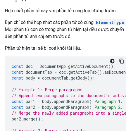
Hợp nhất phần tử này với phần tử cùng loại đứng trước.
Bạn chỉ có thể hợp nhất các phần tử có cùng
ElementType
.
Mọi phần tử con có trong phần tử hiện tại đều được chuyển
đến phần tử anh chị em trước đó.
Phần tử hiện tại sẽ bị xoá khỏi tài liệu.
const
doc
=
DocumentApp
.
getActiveDocument
();
const
documentTab
=
doc
.
getActiveTab
().
asDocumentT
const
body
=
documentTab
.
getBody
();
// Example 1: Merge paragraphs
// Append two paragraphs to the document's active 
const
par1
=
body
.
appendParagraph
(
'Paragraph 1.'
);
const
par2
=
body
.
appendParagraph
(
'Paragraph 2.'
);
// Merge the newly added paragraphs into a single p
par2
.
merge
();
// Example 2: Merge table cells