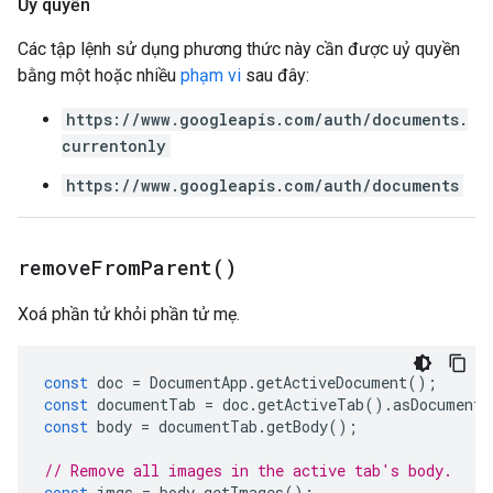
Ủy quyền
Các tập lệnh sử dụng phương thức này cần được uỷ quyền
bằng một hoặc nhiều
phạm vi
sau đây:
https://www.googleapis.com/auth/documents.
currentonly
https://www.googleapis.com/auth/documents
remove
From
Parent(
)
Xoá phần tử khỏi phần tử mẹ.
const
doc
=
DocumentApp
.
getActiveDocument
();
const
documentTab
=
doc
.
getActiveTab
().
asDocumentT
const
body
=
documentTab
.
getBody
();
// Remove all images in the active tab's body.
const
imgs
=
body
.
getImages
();