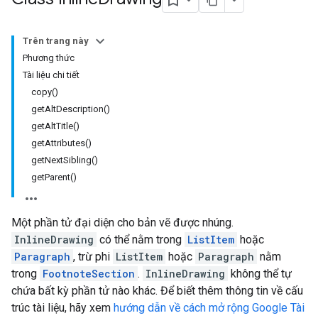
Trên trang này
Phương thức
Tài liệu chi tiết
copy()
getAltDescription()
getAltTitle()
getAttributes()
getNextSibling()
getParent()
Một phần tử đại diện cho bản vẽ được nhúng.
InlineDrawing
có thể nằm trong
ListItem
hoặc
Paragraph
, trừ phi
ListItem
hoặc
Paragraph
nằm
trong
FootnoteSection
.
InlineDrawing
không thể tự
chứa bất kỳ phần tử nào khác. Để biết thêm thông tin về cấu
trúc tài liệu, hãy xem
hướng dẫn về cách mở rộng Google Tài