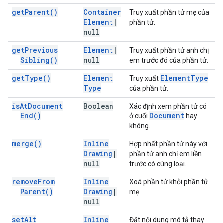
get
Parent(
)
Container
Truy xuất phần tử mẹ của
Element
|
phần tử.
null
get
Previous
Element
|
Truy xuất phần tử anh chị
Sibling(
)
null
em trước đó của phần tử.
get
Type(
)
Element
Element
Type
Truy xuất
Type
của phần tử.
is
At
Document
Boolean
Xác định xem phần tử có
End(
)
Document
ở cuối
hay
không.
merge(
)
Inline
Hợp nhất phần tử này với
Drawing
|
phần tử anh chị em liền
null
trước có cùng loại.
remove
From
Inline
Xoá phần tử khỏi phần tử
Parent(
)
Drawing
|
mẹ.
null
set
Alt
Inline
Đặt nội dung mô tả thay