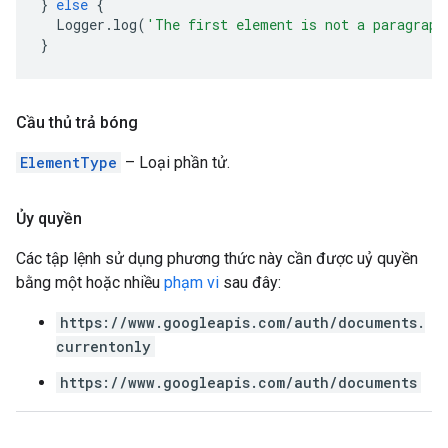
}
else
{
Logger
.
log
(
'The first element is not a paragraph
}
Cầu thủ trả bóng
ElementType
– Loại phần tử.
Ủy quyền
Các tập lệnh sử dụng phương thức này cần được uỷ quyền
bằng một hoặc nhiều
phạm vi
sau đây:
https://www.googleapis.com/auth/documents.
currentonly
https://www.googleapis.com/auth/documents