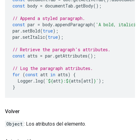
const
body
=
documentTab
.
getBody
();
// Append a styled paragraph.
const
par
=
body
.
appendParagraph
(
'A bold, italiciz
par
.
setBold
(
true
);
par
.
setItalic
(
true
);
// Retrieve the paragraph's attributes.
const
atts
=
par
.
getAttributes
();
// Log the paragraph attributes.
for
(
const
att
in
atts
)
{
Logger
.
log
(
`
${
att
}
:
${
atts
[
att
]
}
`
);
}
Volver
Object
: Los atributos del elemento.