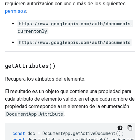
requieren autorización con uno o más de los siguientes
permisos
:
https://www.googleapis.com/auth/documents.
currentonly
https://www.googleapis.com/auth/documents
get
Attributes(
)
Recupera los atributos del elemento.
El resultado es un objeto que contiene una propiedad para
cada atributo de elemento válido, en el que cada nombre de
propiedad corresponde a un elemento de la enumeración
DocumentApp.Attribute
.
const
doc
=
DocumentApp
.
getActiveDocument
();
const
documentTab
=
doc
.
getActiveTab
().
asDocumentT