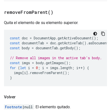
remove
From
Parent(
)
Quita el elemento de su elemento superior.
const
doc
=
DocumentApp
.
getActiveDocument
();
const
documentTab
=
doc
.
getActiveTab
().
asDocumentT
const
body
=
documentTab
.
getBody
();
// Remove all images in the active tab's body.
const
imgs
=
body
.
getImages
();
for
(
let
i
=
0
;
i
 < 
imgs
.
length
;
i
++
)
{
imgs
[
i
].
removeFromParent
();
}
Volver
Footnote
|null
: El elemento quitado.