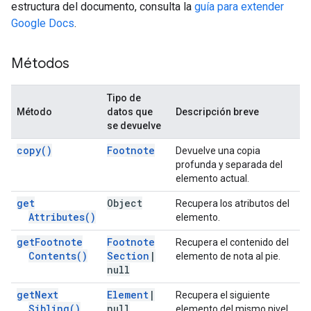
estructura del documento, consulta la
guía para extender
Google Docs
.
Métodos
Tipo de
Método
datos que
Descripción breve
se devuelve
copy(
)
Footnote
Devuelve una copia
profunda y separada del
elemento actual.
get
Object
Recupera los atributos del
Attributes(
)
elemento.
get
Footnote
Footnote
Recupera el contenido del
Contents(
)
Section
|
elemento de nota al pie.
null
get
Next
Element
|
Recupera el siguiente
Sibling(
)
null
elemento del mismo nivel