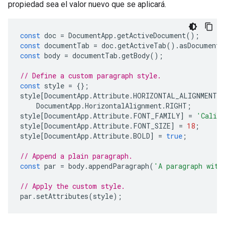
propiedad sea el valor nuevo que se aplicará.
const
doc
=
DocumentApp
.
getActiveDocument
();
const
documentTab
=
doc
.
getActiveTab
().
asDocumentT
const
body
=
documentTab
.
getBody
();
// Define a custom paragraph style.
const
style
=
{};
style
[
DocumentApp
.
Attribute
.
HORIZONTAL_ALIGNMENT
]
DocumentApp
.
HorizontalAlignment
.
RIGHT
;
style
[
DocumentApp
.
Attribute
.
FONT_FAMILY
]
=
'Calib
style
[
DocumentApp
.
Attribute
.
FONT_SIZE
]
=
18
;
style
[
DocumentApp
.
Attribute
.
BOLD
]
=
true
;
// Append a plain paragraph.
const
par
=
body
.
appendParagraph
(
'A paragraph with
// Apply the custom style.
par
.
setAttributes
(
style
);