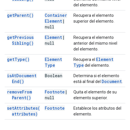
del elemento.
get
Parent(
)
Container
Recupera el elemento
Element
|
superior del elemento.
null
get
Previous
Element
|
Recupera el elemento
Sibling(
)
null
anterior del mismo nivel
del elemento.
get
Type(
)
Element
Element
Recupera el
Type
Type
del elemento.
is
At
Document
Boolean
Determina si el elemento
End(
)
Document
está al final del
.
remove
From
Footnote
|
Quita el elemento de su
Parent(
)
null
elemento superior.
set
Attributes(
Footnote
Establece los atributos del
attributes)
elemento.