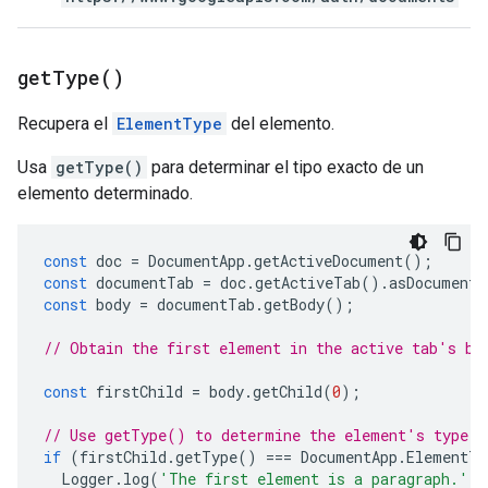
get
Type(
)
Recupera el
ElementType
del elemento.
Usa
getType()
para determinar el tipo exacto de un
elemento determinado.
const
doc
=
DocumentApp
.
getActiveDocument
();
const
documentTab
=
doc
.
getActiveTab
().
asDocumentT
const
body
=
documentTab
.
getBody
();
// Obtain the first element in the active tab's bo
const
firstChild
=
body
.
getChild
(
0
);
// Use getType() to determine the element's type.
if
(
firstChild
.
getType
()
===
DocumentApp
.
ElementTy
Logger
.
log
(
'The first element is a paragraph.'
);