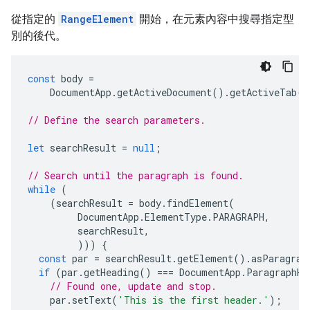
從指定的
RangeElement
開始，在元素內容中搜尋指定型
別的後代。
const
body
=
DocumentApp
.
getActiveDocument
().
getActiveTab
()
// Define the search parameters.
let
searchResult
=
null
;
// Search until the paragraph is found.
while
(
(
searchResult
=
body
.
findElement
(
DocumentApp
.
ElementType
.
PARAGRAPH
,
searchResult
,
)))
{
const
par
=
searchResult
.
getElement
().
asParagrap
if
(
par
.
getHeading
()
===
DocumentApp
.
ParagraphHe
// Found one, update and stop.
par
.
setText
(
'This is the first header.'
);