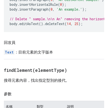
body
.
insertHorizontalRule
(
0
);
body
.
insertParagraph
(
0
,
'An example.'
);
// Delete " sample.\n\n An" removing the horizonta
body
.
editAsText
().
deleteText
(
14
,
25
);
回攻員
Text
：目前元素的文字版本
findElement(
element
Type)
搜尋元素內容，找出指定型別的後代。
參數
名稱
類型
說明