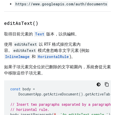
https://www.googleapis.com/auth/documents
edit
As
Text(
)
取得目前元素的
Text
版本，以供編輯。
使用
editAsText
以 RTF 格式操控元素內
容。
editAsText
模式會忽略非文字元素 (例如
InlineImage
和
HorizontalRule
)。
如果子項元素完全位於已刪除的文字範圍內，系統會從元素
中移除這些子項元素。
const
body
=
DocumentApp
.
getActiveDocument
().
getActiveTab
()
// Insert two paragraphs separated by a paragraph c
// horizontal rule.
body
.
insertParagraph
(
0
,
'An editAsText sample.'
);