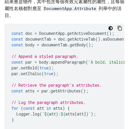
結果會是物件，其中包含每個有效元素屬性的屬性，且每個
屬性名稱都對應至
DocumentApp.Attribute
列舉中的項
目。
const
doc
=
DocumentApp
.
getActiveDocument
();
const
documentTab
=
doc
.
getActiveTab
().
asDocumentT
const
body
=
documentTab
.
getBody
();
// Append a styled paragraph.
const
par
=
body
.
appendParagraph
(
'A bold, italiciz
par
.
setBold
(
true
);
par
.
setItalic
(
true
);
// Retrieve the paragraph's attributes.
const
atts
=
par
.
getAttributes
();
// Log the paragraph attributes.
for
(
const
att
in
atts
)
{
Logger
.
log
(
`
${
att
}
:
${
atts
[
att
]
}
`
);
}