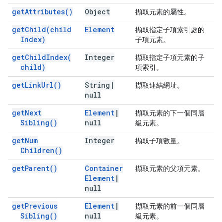
get
Attributes(
)
Object
擷取元素的屬性。
get
Child(
child
Element
擷取指定子項索引處的
Index)
子項元素。
get
Child
Index(
Integer
擷取指定子項元素的子
child)
項索引。
get
Link
Url(
)
String
|
擷取連結網址。
null
get
Next
Element
|
擷取元素的下一個同層
Sibling(
)
null
級元素。
get
Num
Integer
擷取子項數量。
Children(
)
get
Parent(
)
Container
擷取元素的父項元素。
Element
|
null
get
Previous
Element
|
擷取元素的前一個同層
Sibling(
)
null
級元素。