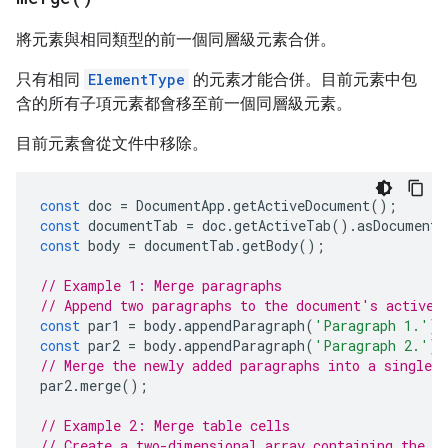
將元素與相同類型的前一個同層級元素合併。
只有相同
ElementType
的元素才能合併。目前元素中包
含的所有子項元素都會移至前一個同層級元素。
目前元素會從文件中移除。
const
doc
=
DocumentApp
.
getActiveDocument
();
const
documentTab
=
doc
.
getActiveTab
().
asDocumentT
const
body
=
documentTab
.
getBody
();
// Example 1: Merge paragraphs
// Append two paragraphs to the document's active 
const
par1
=
body
.
appendParagraph
(
'Paragraph 1.'
);
const
par2
=
body
.
appendParagraph
(
'Paragraph 2.'
);
// Merge the newly added paragraphs into a single p
par2
.
merge
();
// Example 2: Merge table cells
// Create a two-dimensional array containing the t