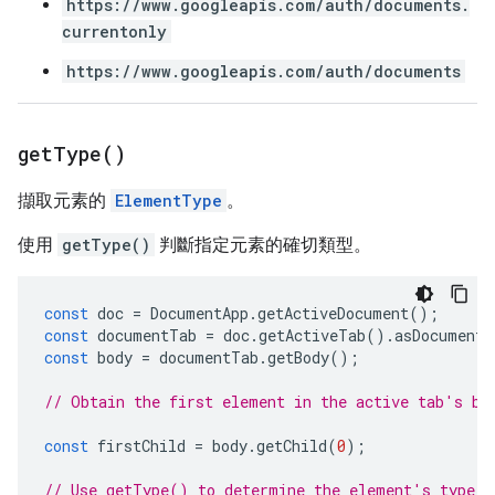
https://www.googleapis.com/auth/documents.
currentonly
https://www.googleapis.com/auth/documents
get
Type(
)
擷取元素的
ElementType
。
使用
getType()
判斷指定元素的確切類型。
const
doc
=
DocumentApp
.
getActiveDocument
();
const
documentTab
=
doc
.
getActiveTab
().
asDocumentT
const
body
=
documentTab
.
getBody
();
// Obtain the first element in the active tab's bo
const
firstChild
=
body
.
getChild
(
0
);
// Use getType() to determine the element's type.