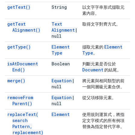
get
Text(
)
String
以文字字串形式擷取元
素內容。
get
Text
Text
取得文字對齊方式。
Alignment(
)
Alignment
|
null
get
Type(
)
Element
Element
擷取元素的
Type
Type
。
is
At
Document
Boolean
判斷元素是否位於
End(
)
Document
的結尾。
merge(
)
Equation
|
將元素與相同類型的前
null
一個同層級元素合併。
remove
From
Equation
|
從父項移除元素。
Parent(
)
null
replace
Text(
Element
使用規則運算式，將指
search
定文字模式的所有例項
Pattern
,
替換為指定替代字串。
replacement)