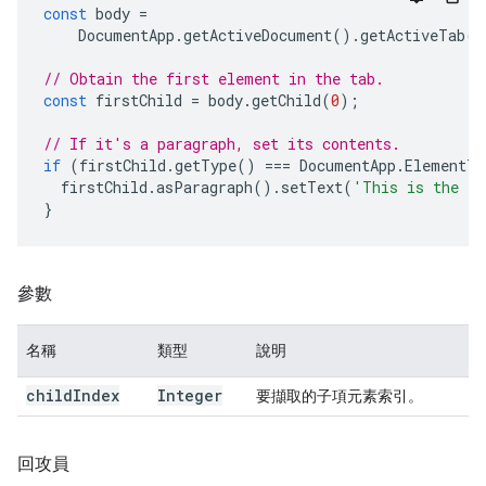
const
body
=
DocumentApp
.
getActiveDocument
().
getActiveTab
()
// Obtain the first element in the tab.
const
firstChild
=
body
.
getChild
(
0
);
// If it's a paragraph, set its contents.
if
(
firstChild
.
getType
()
===
DocumentApp
.
ElementTy
firstChild
.
asParagraph
().
setText
(
'This is the fi
}
參數
名稱
類型
說明
child
Index
Integer
要擷取的子項元素索引。
回攻員