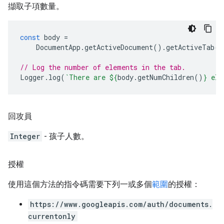
擷取子項數量。
const
body
=
DocumentApp
.
getActiveDocument
().
getActiveTab
()
// Log the number of elements in the tab.
Logger
.
log
(
`There are 
${
body
.
getNumChildren
()
}
 ele
回攻員
Integer
- 孩子人數。
授權
使用這個方法的指令碼需要下列一或多個
範圍
的授權：
https://www.googleapis.com/auth/documents.
currentonly