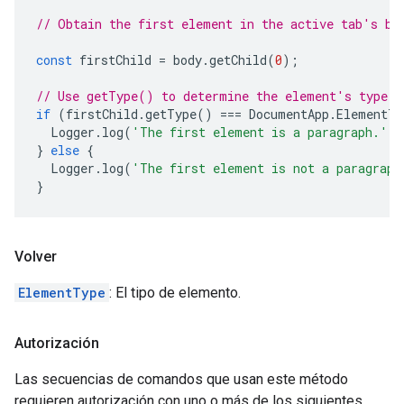
// Obtain the first element in the active tab's bo
const
firstChild
=
body
.
getChild
(
0
);
// Use getType() to determine the element's type.
if
(
firstChild
.
getType
()
===
DocumentApp
.
ElementTy
Logger
.
log
(
'The first element is a paragraph.'
);
}
else
{
Logger
.
log
(
'The first element is not a paragraph
}
Volver
ElementType
: El tipo de elemento.
Autorización
Las secuencias de comandos que usan este método
requieren autorización con uno o más de los siguientes