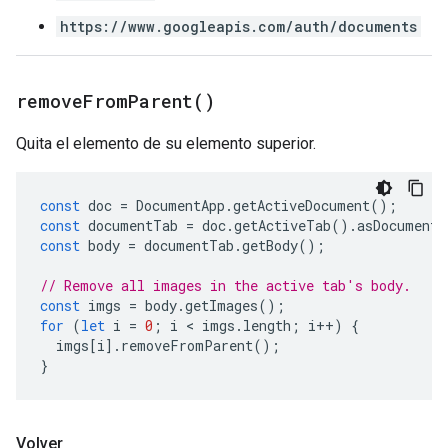
https://www.googleapis.com/auth/documents
remove
From
Parent(
)
Quita el elemento de su elemento superior.
const
doc
=
DocumentApp
.
getActiveDocument
();
const
documentTab
=
doc
.
getActiveTab
().
asDocumentT
const
body
=
documentTab
.
getBody
();
// Remove all images in the active tab's body.
const
imgs
=
body
.
getImages
();
for
(
let
i
=
0
;
i
 < 
imgs
.
length
;
i
++
)
{
imgs
[
i
].
removeFromParent
();
}
Volver