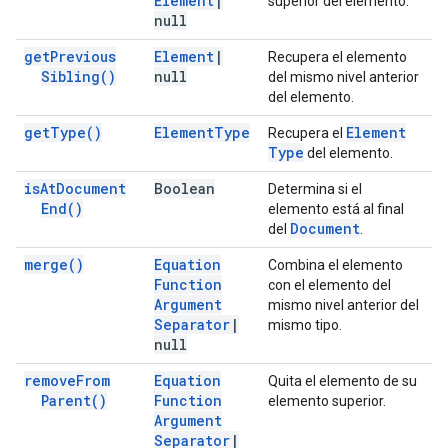
Element
|
superior del elemento.
null
get
Previous
Element
|
Recupera el elemento
Sibling(
)
null
del mismo nivel anterior
del elemento.
get
Type(
)
Element
Type
Element
Recupera el
Type
del elemento.
is
At
Document
Boolean
Determina si el
End(
)
elemento está al final
Document
del
.
merge(
)
Equation
Combina el elemento
Function
con el elemento del
Argument
mismo nivel anterior del
Separator
|
mismo tipo.
null
remove
From
Equation
Quita el elemento de su
Parent(
)
Function
elemento superior.
Argument
Separator
|