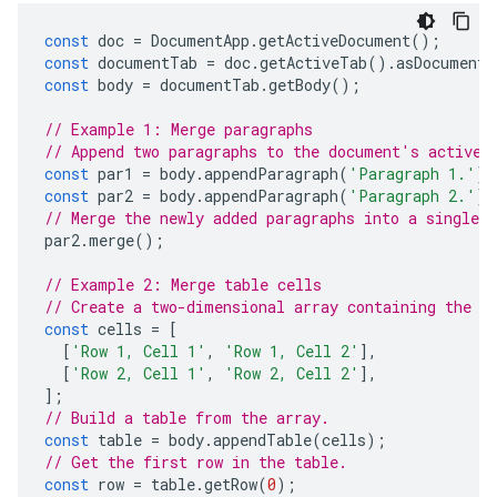
const
doc
=
DocumentApp
.
getActiveDocument
();
const
documentTab
=
doc
.
getActiveTab
().
asDocumentT
const
body
=
documentTab
.
getBody
();
// Example 1: Merge paragraphs
// Append two paragraphs to the document's active 
const
par1
=
body
.
appendParagraph
(
'Paragraph 1.'
);
const
par2
=
body
.
appendParagraph
(
'Paragraph 2.'
);
// Merge the newly added paragraphs into a single p
par2
.
merge
();
// Example 2: Merge table cells
// Create a two-dimensional array containing the t
const
cells
=
[
[
'Row 1, Cell 1'
,
'Row 1, Cell 2'
],
[
'Row 2, Cell 1'
,
'Row 2, Cell 2'
],
];
// Build a table from the array.
const
table
=
body
.
appendTable
(
cells
);
// Get the first row in the table.
const
row
=
table
.
getRow
(
0
);