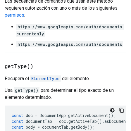
Las secuencias de comandos que usan este método
requieren autorización con uno o más de los siguientes
permisos
:
https://www.googleapis.com/auth/documents.
currentonly
https://www.googleapis.com/auth/documents
get
Type(
)
Recupera el
ElementType
del elemento.
Usa
getType()
para determinar el tipo exacto de un
elemento determinado.
const
doc
=
DocumentApp
.
getActiveDocument
();
const
documentTab
=
doc
.
getActiveTab
().
asDocumentT
const
body
=
documentTab
.
getBody
();