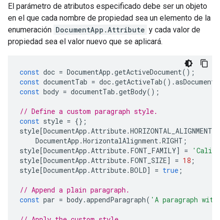
El parámetro de atributos especificado debe ser un objeto
en el que cada nombre de propiedad sea un elemento de la
enumeración
DocumentApp.Attribute
y cada valor de
propiedad sea el valor nuevo que se aplicará.
const
doc
=
DocumentApp
.
getActiveDocument
();
const
documentTab
=
doc
.
getActiveTab
().
asDocumentT
const
body
=
documentTab
.
getBody
();
// Define a custom paragraph style.
const
style
=
{};
style
[
DocumentApp
.
Attribute
.
HORIZONTAL_ALIGNMENT
]
DocumentApp
.
HorizontalAlignment
.
RIGHT
;
style
[
DocumentApp
.
Attribute
.
FONT_FAMILY
]
=
'Calib
style
[
DocumentApp
.
Attribute
.
FONT_SIZE
]
=
18
;
style
[
DocumentApp
.
Attribute
.
BOLD
]
=
true
;
// Append a plain paragraph.
const
par
=
body
.
appendParagraph
(
'A paragraph with
// Apply the custom style.