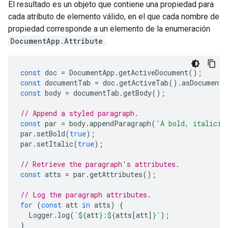
El resultado es un objeto que contiene una propiedad para
cada atributo de elemento válido, en el que cada nombre de
propiedad corresponde a un elemento de la enumeración
DocumentApp.Attribute
.
const
doc
=
DocumentApp
.
getActiveDocument
();
const
documentTab
=
doc
.
getActiveTab
().
asDocumentT
const
body
=
documentTab
.
getBody
();
// Append a styled paragraph.
const
par
=
body
.
appendParagraph
(
'A bold, italiciz
par
.
setBold
(
true
);
par
.
setItalic
(
true
);
// Retrieve the paragraph's attributes.
const
atts
=
par
.
getAttributes
();
// Log the paragraph attributes.
for
(
const
att
in
atts
)
{
Logger
.
log
(
`
${
att
}
:
${
atts
[
att
]
}
`
);
}