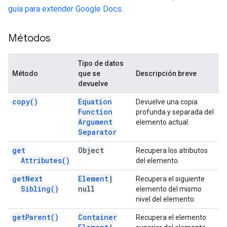
guía para extender Google Docs
.
Métodos
Tipo de datos
Método
que se
Descripción breve
devuelve
copy(
)
Equation
Devuelve una copia
Function
profunda y separada del
Argument
elemento actual.
Separator
get
Object
Recupera los atributos
Attributes(
)
del elemento.
get
Next
Element
|
Recupera el siguiente
Sibling(
)
null
elemento del mismo
nivel del elemento.
get
Parent(
)
Container
Recupera el elemento