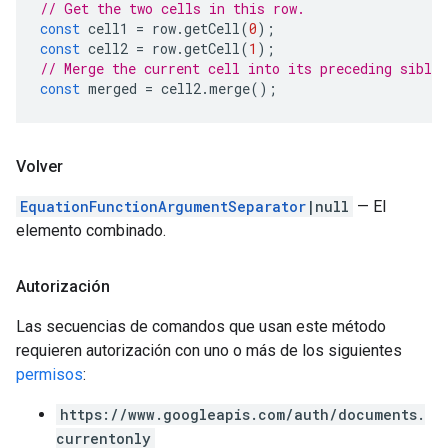
// Get the two cells in this row.
const
cell1
=
row
.
getCell
(
0
);
const
cell2
=
row
.
getCell
(
1
);
// Merge the current cell into its preceding sibli
const
merged
=
cell2
.
merge
();
Volver
EquationFunctionArgumentSeparator
|null
— El
elemento combinado.
Autorización
Las secuencias de comandos que usan este método
requieren autorización con uno o más de los siguientes
permisos
:
https://www.googleapis.com/auth/documents.
currentonly