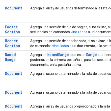
Document
Agrega el array de usuarios determinado a la lista d
Footer
Agrega una sección de pie de página, si no existe, a 
Section
secuencias de comandos
vinculadas
a un documento
Header
Agrega una sección de encabezado, si no existe, a l
Section
de comandos
vinculadas
a un documento, a la pesta
Named
Named
Range
Range
Agrega un
, que es un
que tien
,
Range
posterior, en la primera pestaña o, para las secue
documento, en la pestaña activa.
Document
Agrega el usuario determinado a la lista de usuario
Document
Agrega el usuario determinado a la lista de usuario
Document
Agrega el array de usuarios proporcionado a la list