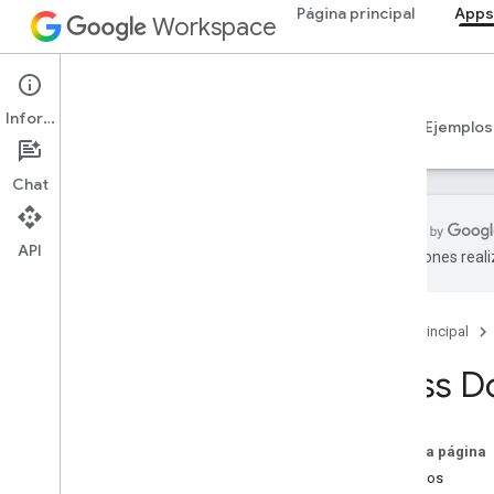
Página principal
Apps
Workspace
Apps Script
Información
Descripción general
Guías
Referencia
Ejemplos
Chat
API
traducciones real
Descripción general
Página principal
Servicios de Google Workspace
Consola del administrador
Class 
Calendar
Chat
Documentos
En esta página
Descripción general
Métodos