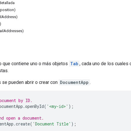
etallada
osition)
ilAddress)
)
ailAddresses)
 que contiene uno o más objetos
Tab
, cada uno de los cuales
stas.
se pueden abrir o crear con
DocumentApp
.
ocument by ID.
ocumentApp
.
openById
(
'<my-id>'
);
nd open a document.
entApp
.
create
(
'Document Title'
);