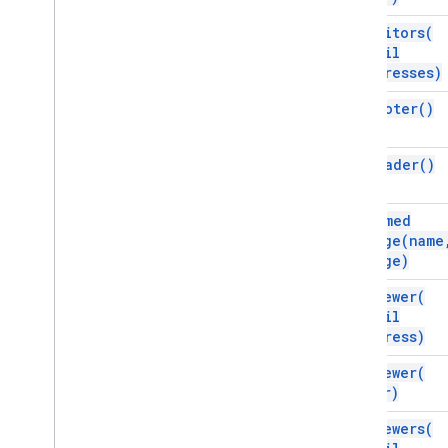
add
Editors(
Interfaces
email
Elemento
Addresses)
Enums
add
Footer(
)
Atributo
Element
Type
add
Header(
)
Familia de fuentes
Tipo de glifo
Alineación horizontal
add
Named
Encabezado de párrafo
Range(
name
range)
Diseño de posición
Tab
Type
add
Viewer(
Alineación de texto
email
Alineación vertical
Address)
Servicios avanzados
add
Viewer(
user)
API de Docs
Drive
add
Viewers(
Formularios