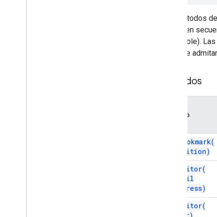
Inline
Image
Los métodos de
List
Item
activa (en sec
Rango con nombre
disponible). La
Salto de página
para que admita
Párrafo
Person
Posición
Métodos
Imagen posicionada
Rango
Range
Builder
Método
Elemento de rango
Vínculo enriquecido
add
Bookmark(
Pestaña
position)
Tabla
add
Editor(
Table
Cell
email
Tabla de contenidos
Address)
Fila de la tabla
Texto
add
Editor(
user)
Elemento no admitido