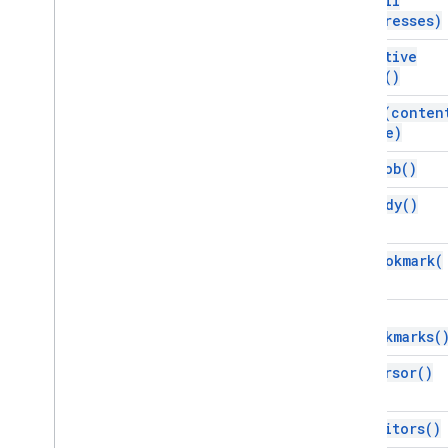
email
Gmail
Addresses)
Hojas de cálculo
get
Active
Presentaciones
Tab(
)
Lugar de trabajo
get
As(
conten
Más
.
.
.
Type)
Otros servicios de Google
get
Blob(
)
Google Analytics
get
Body(
)
Google Maps
Google Translate
Vertex AI
get
Bookmark(
id)
You
Tube
Más
.
.
.
get
Bookmarks(
Servicios de servicios públicos
get
Cursor(
)
Conexiones de base de datos de API
Usabilidad y optimización de datos
Contenido &HTML
get
Editors(
)