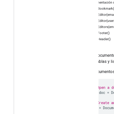
App de documentos
Documentación d
addBookmark(p
Clases
addEditor(ema
Cuerpo
addEditor(user
Marcar como favorito
addEditors(em
Elemento contenedor
addFooter()
Fecha
addHeader()
Documento
Document
Tab
Ecuación
Es un documento
Función de ecuación
como tablas y li
Ecuación
Function
Argument
Separator
Los documentos 
Símbolo de ecuación
Sección Footer
// Open a d
Nota a pie de página
let
doc
=
D
Sección de pie de página
Sección del encabezado
// Create a
Regla de horizontal
doc
=
Docum
Dibujo intercalado