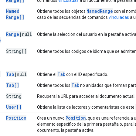
Range[]
comandos
vinculadas
a un documento, la pestaña a
Named
Named
Range
Obtiene todos los objetos
con el nomb
Range[]
caso de las secuencias de comandos
vinculadas
a u
Range
|
null
Obtiene la selección del usuario en la pestaña activa
)
String[]
Obtiene todos los códigos de idioma que se admite
)
Tab
|
null
Tab
Obtiene el
con el ID especificado.
Tab[]
Tab
Obtiene todos los
no anidados que forman part
String
Recupera la URL para acceder al documento actual.
User[]
Obtiene la lista de lectores y comentaristas de este
Position
Position
Crea un nuevo
, que es una referencia a 
elemento específico de la primera pestaña o, para
documento, la pestaña activa.