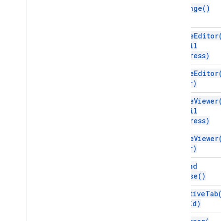
new
Range(
)
remove
Editor
email
Address)
remove
Editor
user)
remove
Viewer
email
Address)
remove
Viewer
user)
save
And
Close(
)
set
Active
Tab
tab
Id)