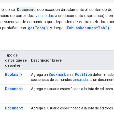
 la clase
Document
que acceden directamente al contenido de t
uencias de comandos
vinculadas
a un documento específico) o en l
s secuencias de comandos que dependen de estos métodos (po
n pestañas con
getTabs()
y, luego,
Tab.asDocumentTab()
.
Tipo de
datos que se
Descripción breve
devuelve
Bookmark
Bookmark
Position
Agrega un
en el
determinado a
secuencias de comandos
vinculadas
a un documento
Document
Agrega el usuario especificado a la lista de editores
Document
Agrega el usuario especificado a la lista de editores