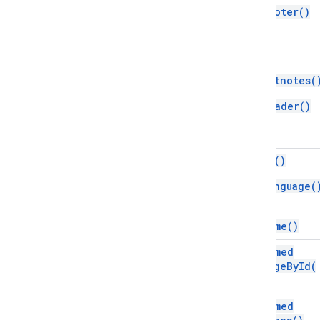
Información sobre la ejecución de la
get
Footer(
)
secuencia de comandos
Recursos del proyecto de
secuencia de comandos
get
Activadores y eventos de
Footnotes(
automatización
Manifiesto
get
Header(
)
Cuotas y límites
Complementos de Google
get
Id(
)
Workspace
Servicios
get
Language(
Manifiesto
API de complementos
get
Name(
)
get
Named
API de Apps Script
Range
By
Id(
v1
id)
Bibliotecas cliente
get
Named