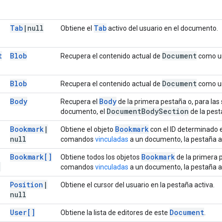
Tab
|
null
Tab
Obtiene el
activo del usuario en el documento.
t
Blob
Document
Recupera el contenido actual de
como un
Blob
Document
Recupera el contenido actual de
como u
Body
Body
Recupera el
de la primera pestaña o, para l
Document
Body
Section
documento, el
de la pest
Bookmark
|
Bookmark
Obtiene el objeto
con el ID determinado e
null
comandos
vinculadas
a un documento, la pestaña a
Bookmark[]
Bookmark
Obtiene todos los objetos
de la primera p
)
comandos
vinculadas
a un documento, la pestaña a
Position
|
Obtiene el cursor del usuario en la pestaña activa.
null
User[]
Document
Obtiene la lista de editores de este
.