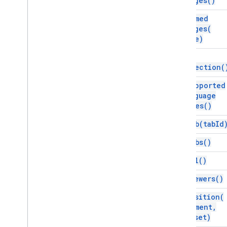
Ranges(
)
get
Named
Ranges(
name)
get
Selection(
get
Supported
Language
Codes(
)
get
Tab(
tab
Id
get
Tabs(
)
get
Url(
)
get
Viewers(
)
new
Position(
element
,
offset)