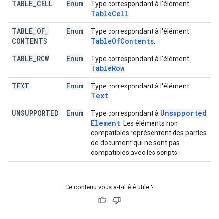
TABLE
_
CELL
Enum
Type correspondant à l'élément
Table
Cell
.
TABLE
_
OF
_
Enum
Type correspondant à l'élément
CONTENTS
Table
Of
Contents
.
TABLE
_
ROW
Enum
Type correspondant à l'élément
Table
Row
.
TEXT
Enum
Type correspondant à l'élément
Text
.
UNSUPPORTED
Enum
Unsupported
Type correspondant à
Element
. Les éléments non
compatibles représentent des parties
de document qui ne sont pas
compatibles avec les scripts.
Ce contenu vous a-t-il été utile ?