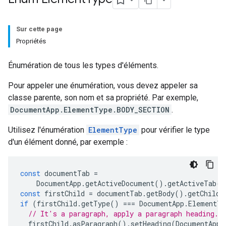
Sur cette page
Propriétés
Énumération de tous les types d'éléments.
Pour appeler une énumération, vous devez appeler sa
classe parente, son nom et sa propriété. Par exemple,
DocumentApp.ElementType.BODY_SECTION
.
Utilisez l'énumération
ElementType
pour vérifier le type
d'un élément donné, par exemple :
const
documentTab
=
DocumentApp
.
getActiveDocument
().
getActiveTab
()
const
firstChild
=
documentTab
.
getBody
().
getChild
(
if
(
firstChild
.
getType
()
===
DocumentApp
.
ElementTy
// It's a paragraph, apply a paragraph heading.
firstChild
.
asParagraph
().
setHeading
(
DocumentApp
.