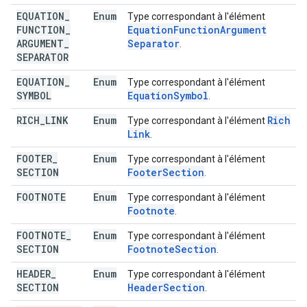
EQUATION
_
Enum
Type correspondant à l'élément
FUNCTION
_
Equation
Function
Argument
ARGUMENT
_
Separator
.
SEPARATOR
EQUATION
_
Enum
Type correspondant à l'élément
SYMBOL
Equation
Symbol
.
RICH
_
LINK
Enum
Rich
Type correspondant à l'élément
Link
.
FOOTER
_
Enum
Type correspondant à l'élément
SECTION
Footer
Section
.
FOOTNOTE
Enum
Type correspondant à l'élément
Footnote
.
FOOTNOTE
_
Enum
Type correspondant à l'élément
SECTION
Footnote
Section
.
HEADER
_
Enum
Type correspondant à l'élément
SECTION
Header
Section
.