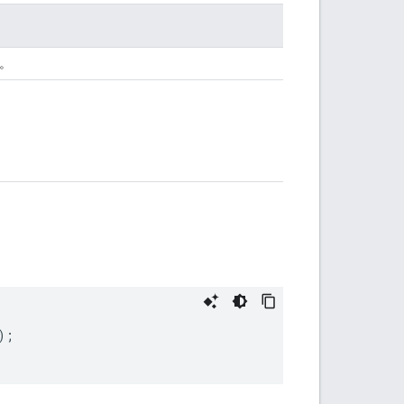
)。
);