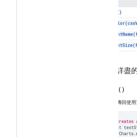
圖表
總覽
build(
)
圖表
set
Color(
css
類別
set
Font
Name(
面積圖建構工具
長條圖
set
Font
Size(
圖表
圖表選項
資料欄圖表建構工具
內容詳盡
資料表
資料表建構工具
資料檢視定義
build(
)
檢視表定義建構工具
建構並傳回使用
折線圖
數字範圍篩選建構工具
圓餅圖建構工具
// Creates 
Scatter
Chart
Builder
const
textS
字串篩選器建構工具
Charts
.