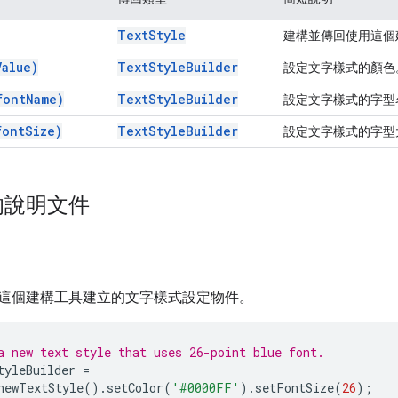
Text
Style
建構並傳回使用這個
Value)
Text
Style
Builder
設定文字樣式的顏色
font
Name)
Text
Style
Builder
設定文字樣式的字型
font
Size)
Text
Style
Builder
設定文字樣式的字型
的說明文件
這個建構工具建立的文字樣式設定物件。
a new text style that uses 26-point blue font.
tyleBuilder
=
newTextStyle
().
setColor
(
'#0000FF'
).
setFontSize
(
26
);