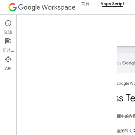
首頁
Apps Script
Workspace
Apps Script
資訊
總覽
指南
參考資料
範例
支援
即時通訊
API
總覽
首頁
Google W
Google Workspace 服務
Class T
管理控制台
Calendar
即時通訊
這個頁面中的內
文件
方法
Drive
內容詳盡的說明