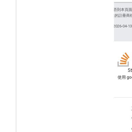
除非另有註明，否則本頁
和/或其關聯企業的註冊商
上次更新時間：2026-04-1
網誌
S
閱讀 Google Workspace 開發
使用 goo
人員網誌
適用於開發人員的 Google Workspace
平台總覽
開發人員產品