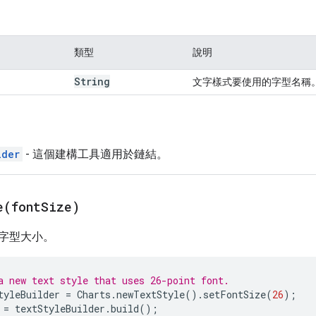
類型
說明
String
文字樣式要使用的字型名稱
lder
- 這個建構工具適用於鏈結。
e(
font
Size)
字型大小。
a new text style that uses 26-point font.
tyleBuilder
=
Charts
.
newTextStyle
().
setFontSize
(
26
);
=
textStyleBuilder
.
build
();