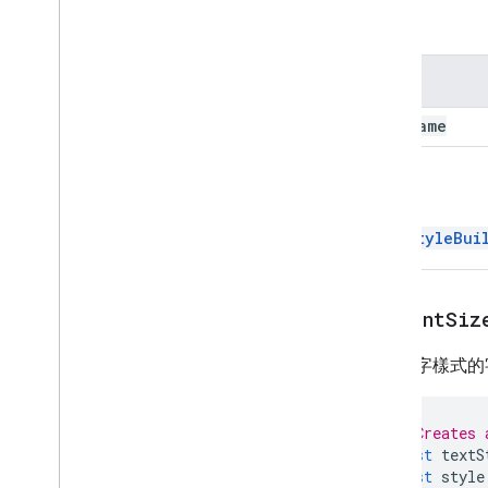
參數
名稱
font
Name
回攻員
TextStyleBui
setFontSiz
設定文字樣式的
// Creates 
const
textS
const
style