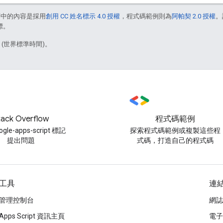
面中的內容是採用
創用 CC 姓名標示 4.0 授權
，程式碼範例則為
阿帕契 2.0 授權
。
標。
3 (世界標準時間)。
tack Overflow
程式碼範例
gle-apps-script 標記
探索程式碼範例或複製這些程
提出問題
式碼，打造自己的程式碼
工具
連
管理控制台
網誌
Apps Script 資訊主頁
電子