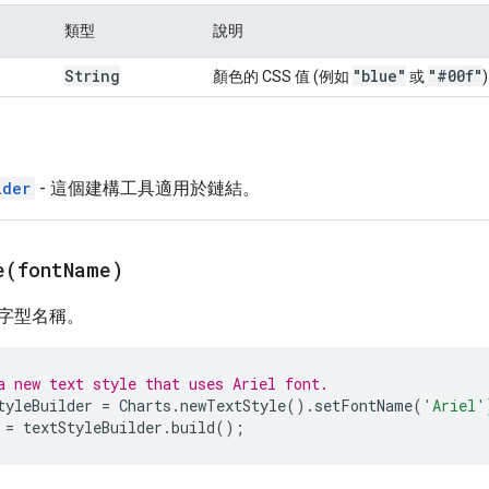
類型
說明
String
"blue"
"#00f"
顏色的 CSS 值 (例如
或
lder
- 這個建構工具適用於鏈結。
e(
font
Name)
字型名稱。
a new text style that uses Ariel font.
tyleBuilder
=
Charts
.
newTextStyle
().
setFontName
(
'Ariel'
=
textStyleBuilder
.
build
();