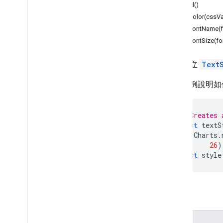
Forms
build()
Gmail
setColor(cssVa
試算表
setFontName(
簡報
setFontSize(fo
工作區
更多…
用於建立
Text
以下範例說明如
其他 Google 服務
Google Analytics
Google Maps
// Creates 
Google Translate
const
textS
Vertex AI
Charts
.
26
)
You
Tube
const
style
更多…
公用事業服務
API 與資料庫連線
方法
資料可用性及最佳化
HTML 內容
方法