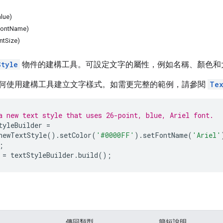
lue)
fontName)
ntSize)
Style
物件的建構工具。可設定文字的屬性，例如名稱、顏色和
何使用建構工具建立文字樣式。如需更完整的範例，請參閱
Tex
a new text style that uses 26-point, blue, Ariel font.
tyleBuilder
=
newTextStyle
().
setColor
(
'#0000FF'
).
setFontName
(
'Ariel'
;
=
textStyleBuilder
.
build
();
傳回類型
簡短說明