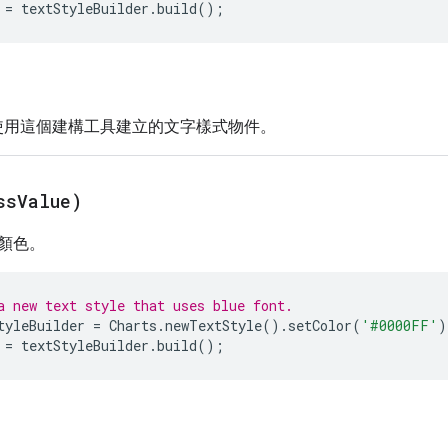
=
textStyleBuilder
.
build
();
使用這個建構工具建立的文字樣式物件。
ss
Value)
顏色。
a new text style that uses blue font.
tyleBuilder
=
Charts
.
newTextStyle
().
setColor
(
'#0000FF'
)
=
textStyleBuilder
.
build
();