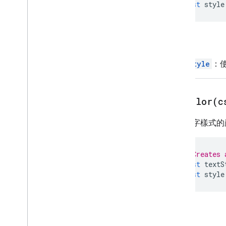
資料表圖表建構工具
const
style
Text
Style
文字樣式建構工具
回攻員
介面
資料表來源
TextStyle
：
列舉
圖表隱藏維度策略
setColor(
c
圖表合併策略
圖表類型
設定文字樣式的
欄類型
Curve
Style
Match
Type
// Creates 
方向
const
textS
Picker
Values
Layout
const
style
點樣式
排序
內容
參數
HTML