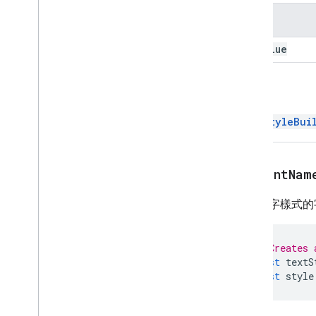
奇摩電子信箱
名稱
指令碼執行與資訊
css
Value
指令碼專案資源
自動化觸發條件和事件
回攻員
資訊清單
配額與限制
TextStyleBui
Google Workspace 外掛程式
服務
setFontNam
資訊清單
外掛程式 API
設定文字樣式的
Apps Script API
// Creates 
第 1 版
const
textS
用戶端程式庫
const
style