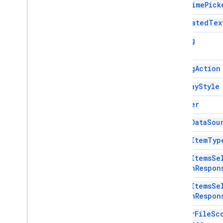
Date
Time
Pick
Overflow
Menu
Item
Platform
Data
Source
Decorated
Tex
Selección de entrada
Dialog
Sugerencias
Respuesta a las sugerencias
Builder
Response
Dialog
Action
Switch
Display
Style
Botón de texto
Text
Input
Divider
Texto
Paragraph
Drive
Data
Sou
Time
Picker
Activador
Drive
Item
Typ
Acción universal
Drive
Items
Se
Universal
Action
Response
Builder
Action
Respon
Actualizar borrador de acciones
de acción
Drive
Items
Se
Update
Draft
Action
Response
Action
Respon
Builder
Actualizar borradores de
Editor
File
Sc
acciones de destinatarios