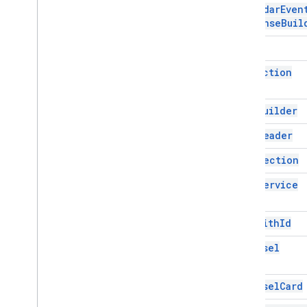
Calendar
Even
Tarjeta
Response
Buil
Acción de tarjeta
Card
Card
Builder
Encabezado de la tarjeta
Card
Action
Sección de tarjetas
ID de tarjeta con
Card
Builder
Carrusel
Tarjeta de carrusel
Card
Header
Chat
Action
Response
Card
Section
Chat
Client
Data
Source
Chat
Response
Card
Service
Chat
Response
Builder
Chat
Space
Data
Source
Card
With
Id
Chip
Carousel
Chip
List
Collapse
Control
Columna
Carousel
Card
Columnas