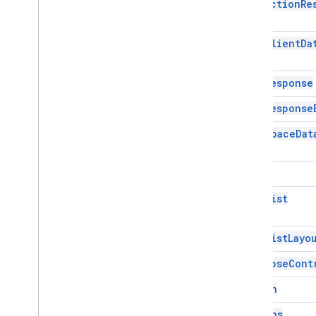
Chat
Action
Re
Common
Widget
Action
Compose
Action
Response
Compose
Action
Response
Builder
Chat
Client
Da
Condition
Data
Source
Config
Chat
Response
Date
Picker
Chat
Response
Selector de fecha y hora
Texto adornado
Chat
Space
Dat
Cuadro de diálogo
Acción de diálogo
Chip
Divisor
Drive
Data
Source
Spec
Chip
List
Respuesta de Drive
Items
Selected
Drive
Items
Selected
Action
Chip
List
Layo
Response
Builder
Editor
File
Scope
Action
Response
Collapse
Cont
Editor
File
Scope
Action
Response
Builder
Column
Event
Action
Columns
Expression
Data