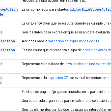
respuesta a una acción realizada en la IU.
ope
Action
Editor
File
Scope
Acti
Es un compilador para objetos
der
Es un EventAction que se ejecuta cuando se cumple una 
ta
Son los datos de la expresión que se usan para evaluarla.
ta
Action
Acciones para la
validación de expresiones de CEL
.
ta
Action
Es una enum que representa el tipo de
acción de datos d
ta
Representa el resultado de la
validación de una expresió
ta
Representa si la
expresión CEL
se evaluó correctamente.
e
Es el pie de página fijo que se muestra en la parte inferio
Una cuadrícula organizada para mostrar una colección de
Son los elementos con los que los usuarios interactúan e