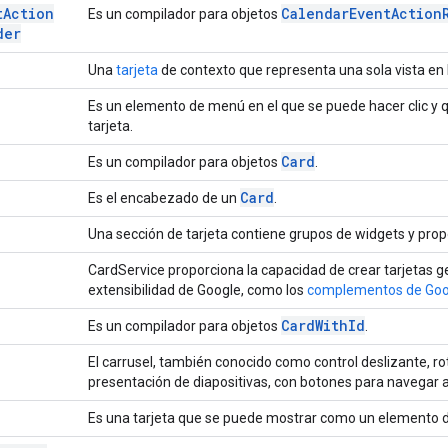
t
Action
Calendar
Event
Action
Es un compilador para objetos
der
Una
tarjeta
de contexto que representa una sola vista en l
Es un elemento de menú en el que se puede hacer clic y 
tarjeta.
Card
Es un compilador para objetos
.
Card
Es el encabezado de un
.
Una sección de tarjeta contiene grupos de widgets y propo
CardService proporciona la capacidad de crear tarjetas 
extensibilidad de Google, como los
complementos de Goo
Card
With
Id
Es un compilador para objetos
.
El carrusel, también conocido como control deslizante, r
presentación de diapositivas, con botones para navegar al
Es una tarjeta que se puede mostrar como un elemento d