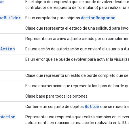
se
Es el objeto de respuesta que se puede devolver desde un
controlador de respuesta de formulario) para realizar una
se
Builder
Action
Response
Es un compilador para objetos
.
Clase que representa el estado de una solicitud para invoc
Representa un archivo adjunto creado por un complemen
n
Action
Es una acción de autorización que enviará al usuario a Aut
n
Es un error que se puede devolver para activar la visualiz
Clase que representa un estilo de borde completo que se 
Es una enumeración que representa los tipos de borde que
Clase base para todos los botones.
Button
Contiene un conjunto de objetos
que se muestran
t
Action
Representa una respuesta que realiza cambios en el even
actualmente en reacción a una acción realizada en la IU, 