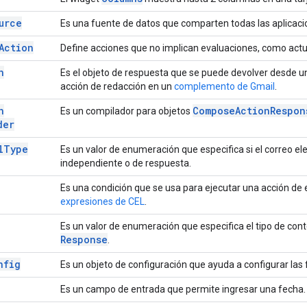
urce
Es una fuente de datos que comparten todas las aplicac
Action
Define acciones que no implican evaluaciones, como actual
n
Es el objeto de respuesta que se puede devolver desde u
acción de redacción en un
complemento de Gmail
.
n
Compose
Action
Respon
Es un compilador para objetos
der
l
Type
Es un valor de enumeración que especifica si el correo e
independiente o de respuesta.
Es una condición que se usa para ejecutar una acción de
expresiones de CEL
.
Es un valor de enumeración que especifica el tipo de co
Response
.
nfig
Es un objeto de configuración que ayuda a configurar las
Es un campo de entrada que permite ingresar una fecha.