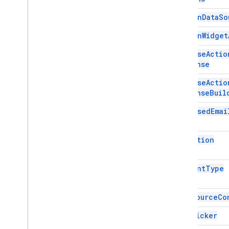
Expression
Data
Action
Common
Data
So
Expression
Data
Condition
Common
Widget
Pie de página fijo
Cuadrícula
Compose
Actio
Cuadrícula
Response
Host
App
Data
Source
Compose
Actio
Imagen del ícono
Response
Buil
Imagen
Composed
Emai
Botón de imagen
Componente de imagen
Imagen
Recortar
Estilo
Condition
Key
Value
Vista previa del vínculo
Content
Type
Material
Icon
Navegación
Data
Source
Co
Notificación
Vínculo abierto
Date
Picker
Overflow
Menu