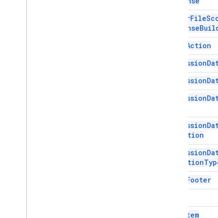
Response
Actualizar Accióndelcuerpo
Editor
File
Sc
Actualizar borradores de
Response
Buil
acciones de destinatarios
Update
Draft
Subject
Action
Event
Action
Acción Update
To
Recipients
Action
Expression
Da
Update
Visibility
Action
Expression
Da
Updated
Widget
Validación
Expression
Da
Widget
Type
Workflow
Data
Source
Expression
Da
Condition
Enums
Tipo de borde
Expression
Da
Chip
List
Layout
Condition
Typ
Common
Data
Source
Fixed
Footer
Tipo de correo electrónico
redactado
Grid
Content
Type
Estilo de visualización
Grid
Item