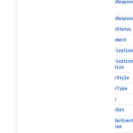
Action
Respon
Servicios
Respuesta de complementos
Action
Respon
Tarjeta
Descripción general
Action
Status
Servicio de tarjetas
Attachment
Clases
Authorizatio
Acción
Acción de respuesta
Authorizatio
Action
Response
Builder
.
Exception
Estado de la acción
Border
Style
Archivo adjunto
Acción de autorización
Border
Type
Excepción de autorización
Button
Estilo de borde
Botón
Button
Set
Conjunto de botones
Calendar
Even
Evento de Calendar
Action
Action
Response
Calendar
Event
Action
Response
Builder