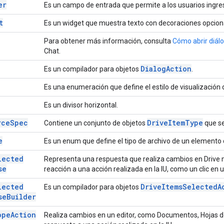
er
Es un campo de entrada que permite a los usuarios ingre
t
Es un widget que muestra texto con decoraciones opcion
Para obtener más información, consulta
Cómo abrir diálo
Chat.
Dialog
Action
Es un compilador para objetos
.
Es una enumeración que define el estilo de visualización d
Es un divisor horizontal.
rce
Spec
Drive
Item
Type
Contiene un conjunto de objetos
que se
e
Es un enum que define el tipo de archivo de un elemento 
lected
Representa una respuesta que realiza cambios en Drive 
se
reacción a una acción realizada en la IU, como un clic en 
lected
Drive
Items
Selected
A
Es un compilador para objetos
se
Builder
ope
Action
Realiza cambios en un editor, como Documentos, Hojas de