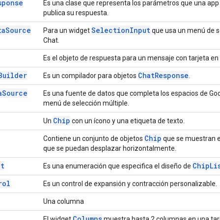
sponse
Es una clase que representa los parámetros que una app
publica su respuesta.
ta
Source
Selection
Input
Para un widget
que usa un menú de se
Chat.
Es el objeto de respuesta para un mensaje con tarjeta en
Builder
Chat
Response
Es un compilador para objetos
.
a
Source
Es una fuente de datos que completa los espacios de Go
menú de selección múltiple.
Chip
Un
con un ícono y una etiqueta de texto.
Chip
Contiene un conjunto de objetos
que se muestran en 
que se puedan desplazar horizontalmente.
ut
Chip
Li
Es una enumeración que especifica el diseño de
rol
Es un control de expansión y contracción personalizable.
Una columna
Columns
El widget
muestra hasta 2 columnas en una tarj