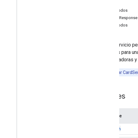
Action
Vertex AI
Métodos
You
Tube
ActionResponse
Más
.
.
.
Métodos
Servicios de servicios públicos
Conexiones de base de datos de API
Este servicio p
Usabilidad y optimización de datos
widgets para una
Contenido &HTML
computadoras y 
Información sobre la ejecución de la
secuencia de comandos
Puedes usar CardSer
Recursos del proyecto de
secuencia de comandos
Clases
Activadores y eventos de
automatización
Manifiesto
Cuotas y límites
Nombre
Action
Complementos de Google
Workspace