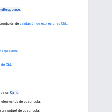
on
Response
.
condición de
validación de expresiones CEL
.
e expresión
.
n de CEL
.
Card
r de un
.
 elementos de cuadrícula.
n un widget de cuadrícula.