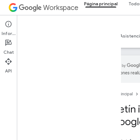
Página principal
Todo
Workspace
Página principal
Información
Descripción general
Explorador
Guías
Asistenc
Chat
API
traducciones real
Página principal
Productos para desarrolladores
Página principal
Comenzar
Compila con IA
Boletín
Probar ahora
y Goog
Modelo estandarizado de Google
Workspace para herramientas de
agentes y APIs