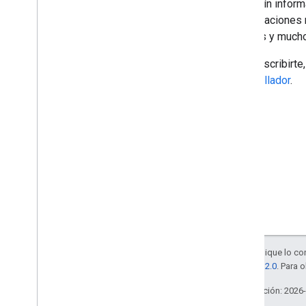
El boletín infor
Apps de Google Workspace
actualizaciones
Consola admin
.
eventos y much
Cloud Search
Gmail
Para suscribirt
Google Calendar
desarrollador
.
Google Chat
Google Classroom
Google Docs
Google Drive
Google Forms
Google Keep
Google Meet
Google Sheets
Google Sites
Google Slides
Salvo que se indique lo con
Google Tasks
licencia Apache 2.0
. Para 
Google Vault
Última actualización: 2026
Suscríbete a los eventos de Google