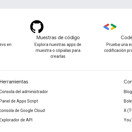
Muestras de código
Code
evs en
Explora nuestras apps de
Prueba una e
muestra o cópialas para
codificación pr
crearlas
Herramientas
Con
Consola del administrador
Blog
Panel de Apps Script
Bole
consola de Google Cloud
X (T
Explorador de API
You