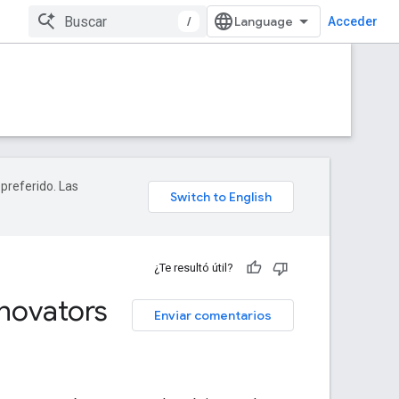
/
Acceder
 preferido. Las
¿Te resultó útil?
nnovators
Enviar comentarios