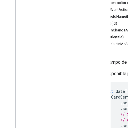
Documentación d
Vertex AI
addEventActio
You
Tube
setFieldName(
Más
.
.
.
setId(id)
setOnChangeAc
Servicios de servicios públicos
setTitle(title)
Conexiones de base de datos de API
setValueInMs
Usabilidad y optimización de datos
Contenido &HTML
Información sobre la ejecución de la
Es un campo de 
secuencia de comandos
Está disponible
Recursos del proyecto de
secuencia de comandos
Activadores y eventos de
const
dateT
automatización
CardSer
Manifiesto
.
se
Cuotas y límites
.
se
// 
// 
Complementos de Google
Workspace
.
se