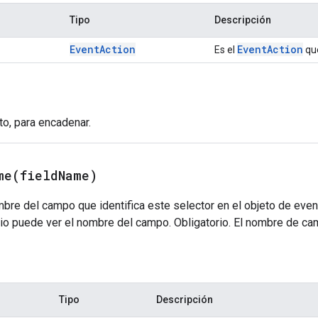
Tipo
Descripción
Event
Action
Event
Action
Es el
que
eto, para encadenar.
me(
field
Name)
bre del campo que identifica este selector en el objeto de eve
ario puede ver el nombre del campo. Obligatorio. El nombre de c
Tipo
Descripción