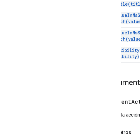
set
Title(
tit
Tarjeta
set
Value
In
Ms
Acción de tarjeta
Epoch(
valu
Card
Builder
Encabezado de la tarjeta
set
Value
In
Ms
Sección de tarjetas
Epoch(
valu
ID de tarjeta con
set
Visibility
Carrusel
visibility)
Tarjeta de carrusel
Chat
Action
Response
Chat
Client
Data
Source
Documenta
Chat
Response
Chat
Response
Builder
Chat
Space
Data
Source
addEventAc
Chip
Chip
List
Agrega la acción
Collapse
Control
Columna
Parámetros
Columnas