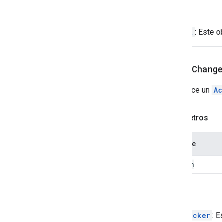
Overflow
Menu
Item
Volver
Platform
Data
Source
Selección de entrada
Widget
: Este o
Sugerencias
Respuesta a las sugerencias
Builder
Response
setOnChang
Switch
Botón de texto
Establece un
A
Text
Input
Texto
Paragraph
Parámetros
Time
Picker
Activador
Nombre
Acción universal
Universal
Action
Response
Builder
action
Actualizar borrador de acciones
de acción
Update
Draft
Action
Response
Volver
Builder
Actualizar borradores de
DatePicker
: 
acciones de destinatarios