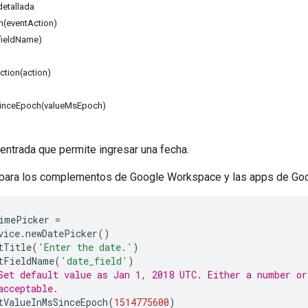
etallada
n(eventAction)
fieldName)
tion(action)
SinceEpoch(valueMsEpoch)
entrada que permite ingresar una fecha.
 para los complementos de Google Workspace y las apps de Goo
imePicker
=
vice
.
newDatePicker
()
tTitle
(
'Enter the date.'
)
tFieldName
(
'date_field'
)
Set default value as Jan 1, 2018 UTC. Either a number or
acceptable.
tValueInMsSinceEpoch
(
1514775600
)