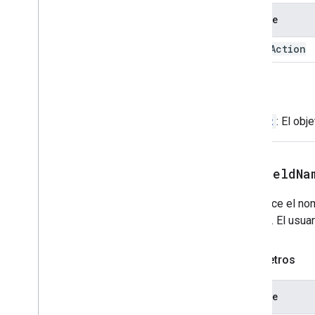
Common
Widget
Action
Nombre
Compose
Action
Response
Compose
Action
Response
Builder
event
Action
Condition
Data
Source
Config
Date
Picker
Volver
Selector de fecha y hora
Widget
: El obj
Texto adornado
Cuadro de diálogo
Acción de diálogo
setFieldNa
Divisor
Drive
Data
Source
Spec
Establece el nom
Respuesta de Drive
Items
Selected
de la IU. El usu
Drive
Items
Selected
Action
Response
Builder
Editor
File
Scope
Action
Response
Parámetros
Editor
File
Scope
Action
Response
Builder
Nombre
Event
Action
Expression
Data