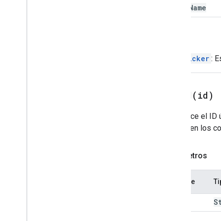
field
Name
Expression
Data
Action
Expression
Data
Condition
Pie de página fijo
Volver
Cuadrícula
DatePicker
: 
Cuadrícula
Host
App
Data
Source
Imagen del ícono
setId(
id)
Imagen
Botón de imagen
Establece el ID 
Componente de imagen
admite en los c
Imagen
Recortar
Estilo
Key
Value
Vista previa del vínculo
Parámetros
Material
Icon
Navegación
Nombre
Ti
Notificación
id
S
Vínculo abierto
Overflow
Menu