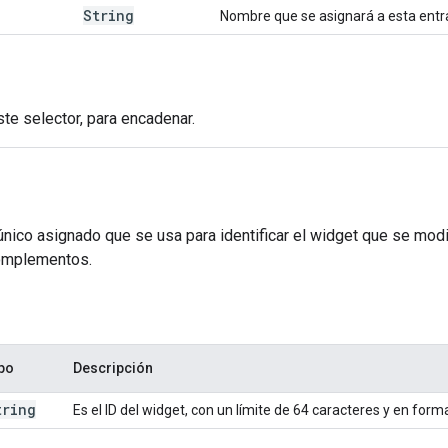
String
Nombre que se asignará a esta entr
Este selector, para encadenar.
único asignado que se usa para identificar el widget que se mod
omplementos.
po
Descripción
tring
Es el ID del widget, con un límite de 64 caracteres y en form