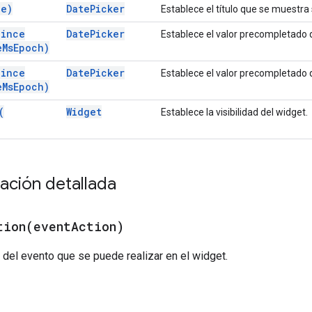
le)
Date
Picker
Establece el título que se muestra
Since
Date
Picker
Establece el valor precompletado 
e
Ms
Epoch)
Since
Date
Picker
Establece el valor precompletado 
e
Ms
Epoch)
(
Widget
Establece la visibilidad del widget.
ción detallada
tion(
event
Action)
 del evento que se puede realizar en el widget.