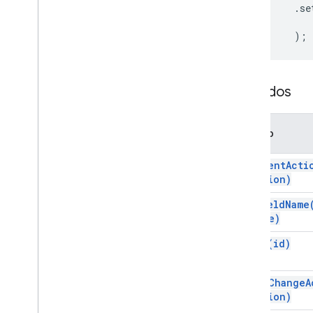
.
se
Servicios
Respuesta de complementos
);
Tarjeta
Descripción general
Servicio de tarjetas
Métodos
Clases
Acción
Método
Acción de respuesta
Action
Response
Builder
.
add
Event
Acti
Estado de la acción
Action)
Archivo adjunto
Acción de autorización
set
Field
Name
Name)
Excepción de autorización
Estilo de borde
set
Id(
id)
Botón
Conjunto de botones
set
On
Change
A
Evento de Calendar
Action
Action
action)
Calendar
Event
Action
Response
Builder