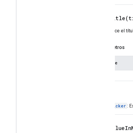
Actualizar Accióndelcuerpo
Actualizar borradores de
acciones de destinatarios
setTitle(
t
Update
Draft
Subject
Action
Establece el tít
Acción Update
To
Recipients
Action
Update
Visibility
Action
Parámetros
Updated
Widget
Validación
Nombre
Widget
Workflow
Data
Source
title
Enums
Tipo de borde
Volver
Chip
List
Layout
Common
Data
Source
DatePicker
: 
Tipo de correo electrónico
redactado
Content
Type
setValueIn
Estilo de visualización