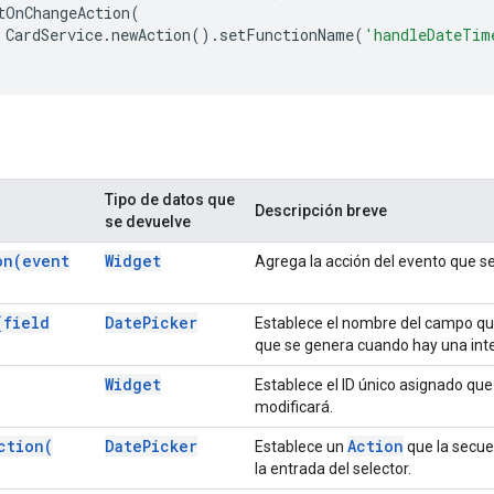
tOnChangeAction
(
CardService
.
newAction
().
setFunctionName
(
'handleDateTim
Tipo de datos que
Descripción breve
se devuelve
on(
event
Widget
Agrega la acción del evento que se
(
field
Date
Picker
Establece el nombre del campo que 
que se genera cuando hay una inter
Widget
Establece el ID único asignado que 
modificará.
ction(
Date
Picker
Action
Establece un
que la secue
la entrada del selector.