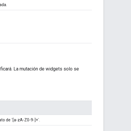
ada.
ificará. La mutación de widgets solo se
ato de `[a-zA-Z0-9-]+`.