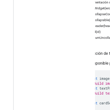
Documentación d
Vertex AI
addWidget(wi
You
Tube
setCollapseCon
Más
.
.
.
setCollapsible(
setHeader(hea
Servicios de servicios públicos
setId(id)
Conexiones de base de datos de API
setNumUncolla
Usabilidad y optimización de datos
Contenido &HTML
Información sobre la ejecución de la
Una sección de t
secuencia de comandos
Está disponible
Recursos del proyecto de
secuencia de comandos
Activadores y eventos de
const
image
automatización
// Build im
Manifiesto
const
textP
Cuotas y límites
// Build te
const
cardS
Complementos de Google
Workspace