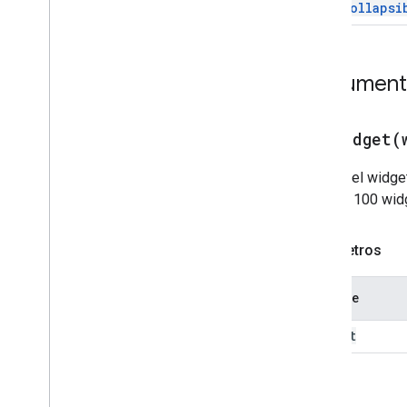
Uncollapsi
Tarjeta
Acción de tarjeta
Card
Builder
Documenta
Encabezado de la tarjeta
Sección de tarjetas
ID de tarjeta con
addWidget(
Carrusel
Tarjeta de carrusel
Agrega el widge
Chat
Action
Response
más de 100 widg
Chat
Client
Data
Source
Chat
Response
Parámetros
Chat
Response
Builder
Chat
Space
Data
Source
Nombre
Chip
Chip
List
widget
Collapse
Control
Columna
Volver
Columnas