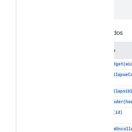
Servicios
Respuesta de complementos
Tarjeta
Descripción general
Métodos
Servicio de tarjetas
Clases
Acción
Método
Acción de respuesta
add
Widget(
wi
Action
Response
Builder
.
Estado de la acción
set
Collapse
C
Archivo adjunto
Acción de autorización
set
Collapsib
Excepción de autorización
Estilo de borde
set
Header(
he
Botón
set
Id(
id)
Conjunto de botones
Evento de Calendar
Action
Action
Calendar
Event
Action
Response
set
Num
Uncoll
Builder