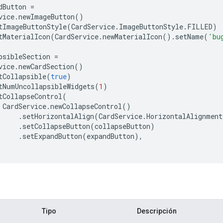
dButton
=
vice
.
newImageButton
()
tImageButtonStyle
(
CardService
.
ImageButtonStyle
.
FILLED
)
tMaterialIcon
(
CardService
.
newMaterialIcon
().
setName
(
'bu
psibleSection
=
vice
.
newCardSection
()
tCollapsible
(
true
)
tNumUncollapsibleWidgets
(
1
)
tCollapseControl
(
CardService
.
newCollapseControl
()
.
setHorizontalAlign
(
CardService
.
HorizontalAlignment
.
setCollapseButton
(
collapseButton
)
.
setExpandButton
(
expandButton
),
Tipo
Descripción