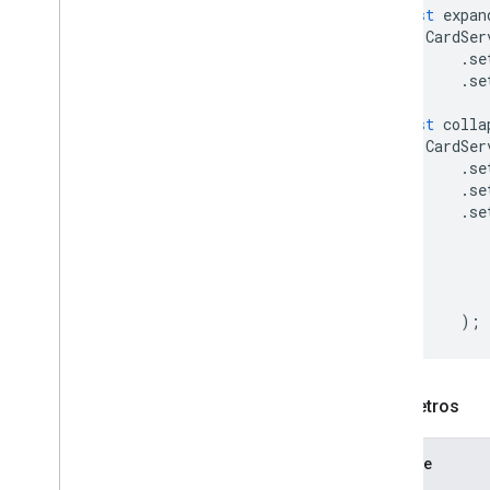
const
expan
Expression
Data
Action
CardSer
Expression
Data
Condition
.
se
.
se
Pie de página fijo
Cuadrícula
const
colla
Cuadrícula
CardSer
Host
App
Data
Source
.
se
Imagen del ícono
.
se
.
se
Imagen
Botón de imagen
Componente de imagen
Imagen
Recortar
Estilo
Key
Value
);
Vista previa del vínculo
Material
Icon
Navegación
Parámetros
Notificación
Vínculo abierto
Nombre
Overflow
Menu