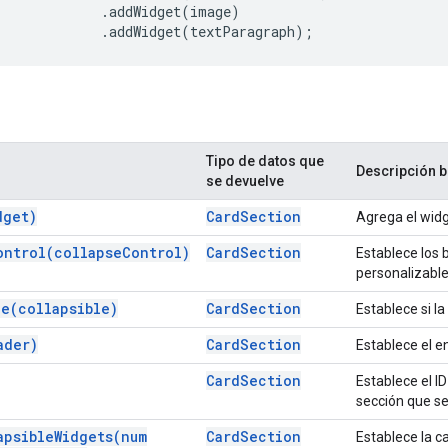
.
addWidget
(
image
)
.
addWidget
(
textParagraph
);
Tipo de datos que
Descripción b
se devuelve
dget)
Card
Section
Agrega el widg
ontrol(
collapse
Control)
Card
Section
Establece los 
personalizable
le(
collapsible)
Card
Section
Establece si l
ader)
Card
Section
Establece el e
Card
Section
Establece el ID
sección que se
apsible
Widgets(
num
Card
Section
Establece la 