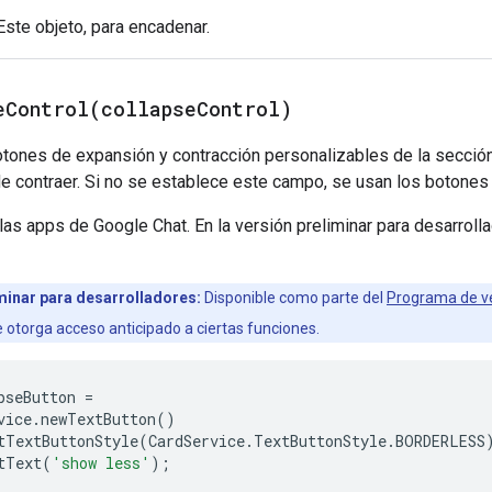
 Este objeto, para encadenar.
eControl(
collapse
Control)
otones de expansión y contracción personalizables de la sección
e contraer. Si no se establece este campo, se usan los botones
 las apps de Google Chat. En la versión preliminar para desarro
minar para desarrolladores:
Disponible como parte del
Programa de ve
e otorga acceso anticipado a ciertas funciones.
pseButton
=
vice
.
newTextButton
()
tTextButtonStyle
(
CardService
.
TextButtonStyle
.
BORDERLESS
tText
(
'show less'
);