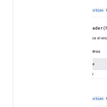
Volver
Actualizar Accióndelcuerpo
Actualizar borradores de
CardSection
:
acciones de destinatarios
Update
Draft
Subject
Action
Acción Update
To
Recipients
setHeader(
Action
Update
Visibility
Action
Establece el enc
Updated
Widget
Validación
Parámetros
Widget
Workflow
Data
Source
Nombre
Enums
Tipo de borde
header
Chip
List
Layout
Common
Data
Source
Volver
Tipo de correo electrónico
redactado
CardSection
:
Content
Type
Estilo de visualización