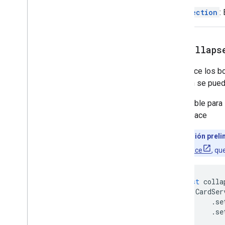
Common
Widget
Action
CardSection
:
Compose
Action
Response
Compose
Action
Response
Builder
Condition
setCollaps
Data
Source
Config
Date
Picker
Establece los b
Selector de fecha y hora
sección se pued
Texto adornado
Cuadro de diálogo
Disponible para
Acción de diálogo
Workspace
Divisor
Versión preli
Drive
Data
Source
Spec
Respuesta de Drive
Items
Selected
Workspace
, qu
Drive
Items
Selected
Action
Response
Builder
const
colla
Editor
File
Scope
Action
Response
CardSer
Editor
File
Scope
Action
Response
.
se
Builder
.
se
Event
Action
Expression
Data