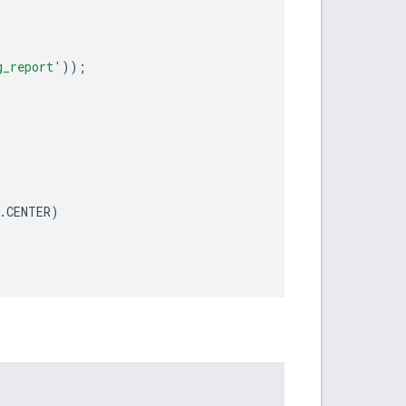
g_report'
));
.
CENTER
)