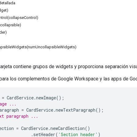
etallada
dget)
trol(collapseControl)
collapsible)
der)
psibleWidgets(numUncollapsibleWidgets)
arjeta contiene grupos de widgets y proporciona separación visua
 para los complementos de Google Workspace y las apps de Goo
=
CardService
.
newImage
();
age ...
aragraph
=
CardService
.
newTextParagraph
();
xt paragraph ...
ection
=
CardService
.
newCardSection
()
.
setHeader
(
'Section header'
)