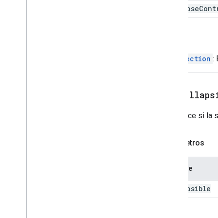
Overflow
Menu
Item
collapse
Cont
Platform
Data
Source
Selección de entrada
Volver
Sugerencias
Respuesta a las sugerencias
CardSection
:
Builder
Response
Switch
Botón de texto
setCollaps
Text
Input
Texto
Paragraph
Establece si la 
Time
Picker
Activador
Parámetros
Acción universal
Universal
Action
Response
Builder
Actualizar borrador de acciones
Nombre
de acción
Update
Draft
Action
Response
collapsible
Builder
Actualizar borradores de
acciones de destinatarios