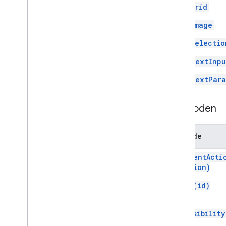
Bedingung
Grid
Data
Source
Config
Image
Datumsauswahl
Datum
/
Uhrzeit-Auswahl
Selectio
Dekotext
TextInpu
Dialogfeld
Dialog
Action
TextPara
Trennlinie
Drive
Data
Source
Spec
Methoden
Drive
Items
Selected
Action
Response
Drive
Items
Selected
Action
Methode
Response
Builder
Editor
File
Scope
Action
Response
add
Event
Acti
Action)
Editor
File
Scope
Action
Response
Builder
set
Id(
id)
Event
Action
Expression
Data
Expression
Data
Action
set
Visibility
Expression
Data
Condition