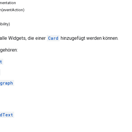
umentation
n(eventAction)
ibility)
alle Widgets, die einer
Card
hinzugefügt werden können.
gehören:
t
graph
dText