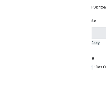
Entwurf des Betreffs aktualisieren
Legt die Sichtba
Update
Entwurf
To
Recipients
Action
Update
Visibility
Action
Parameter
Updated
Widget
Validierung
Name
Widget
Workflow
Data
Source
visibility
Enums
Rahmentyp
Rückflug
Chip
List
Layout
Common
Data
Source
Widget
: Das Ob
E-Mail-Typ erstellt
Content
Type
Displaystil
Drive
Item
Type
Expression
Data
Action
Type
Expression
Data
Condition
Type
Raster-Element-Layout