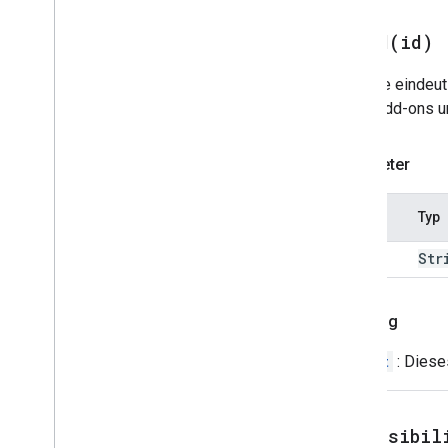
Auswahleingabe
Vorschläge
setId(
id)
Antwort auf Vorschläge
Suggestions
Response
Builder
Legt die eindeu
Wechseln
nur in Add-ons u
Textschaltfläche
Text
Input
Parameter
Textabsatz
Zeitauswahl
Name
Typ
Auslöser
Universelle Aktionsantwort
id
Str
Logo: Universal
Action
Response
Builder
Update
Entwurf
Action
Response
Rückflug
Update
Entwurf
Action
Response
Builder
Widget
: Diese
Update
Entwurf
Bcc
Empfänger
Entwurfs-Aktion aktualisieren
Update
Entwurf
Cc
setVisibil
Empfängeraktion