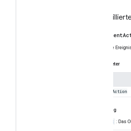
Feste Fußzeile
Raster
Detaillier
Rasterelement
Host
App
Data
Source
Symbolbild
addEventAc
Bild
Fügt die Ereigni
Bildschaltfläche
Bildkomponente
Bildzuschneidestil
Parameter
Key
Value
Linkvorschau
Name
Material
Icon
Navigation
event
Action
Benachrichtigung
Open
Link
Rückflug
Overflow
Menu
Overflow
Menu
Item
Widget
: Das Ob
Plattformdatenquelle