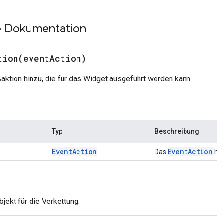
te Dokumentation
tion(
event
Action)
saktion hinzu, die für das Widget ausgeführt werden kann.
Typ
Beschreibung
Event
Action
Event
Action
Das
h
jekt für die Verkettung.