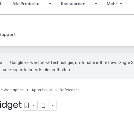
t
Alle Produkte
Ressourcen
Mehr
Support
Google verwendet KI-Technologie, um Inhalte in Ihre bevorzugte 
ersetzungen können Fehler enthalten.
le Workspace
Apps Script
Referenzen
idget
e