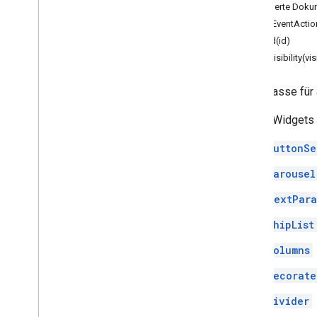
Detaillierte Dok
Kartenüberschrift
addEventActio
Card
Section
setId(id)
Kartenmit
Id
setVisibility(vis
Karussell
Karussellkarte
Basisklasse für 
Chat
Action
Response
Chat
Client
Data
Source
Zu den Widgets 
Chat
Response
Chat
Response
Builder
ButtonSe
Chat
Space
Data
Source
Carousel
Chip
Chip
List
TextPara
Collapse
Control
ChipList
Spalte
Spalten
Columns
Common
Widget
Action
Decorate
Antwort erstellen
Autor von Compose
Action
Divider
Response