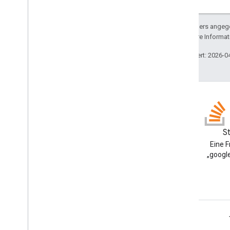
Horizontale Ausrichtung
Horizontal
Größe
Sofern nicht anders angege
Symbol
lizenziert. Weitere Informa
Image
Button
Style
Zuletzt aktualisiert: 2026-0
Bildzuschneidetyp
Bildstil
Eingabetyp
Interaktion
Lastanzeige
Bei Schließen
Blog
S
Öffnen als
Google Workspace
Eine 
Antworttyp
Developers-Blog lesen
„google
Auswahleingabetyp
Status
Schaltersteuerungstyp
Text
Button
Stil
Text
Input
Mode
Google Workspace für Entwickler
Entwurfstyp aktualisieren