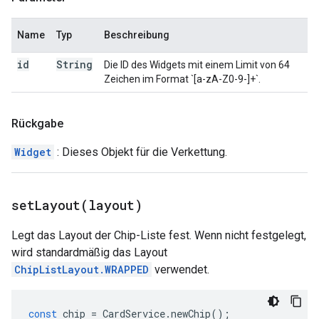
Name
Typ
Beschreibung
id
String
Die ID des Widgets mit einem Limit von 64
Zeichen im Format `[a-zA-Z0-9-]+`.
Rückgabe
Widget
: Dieses Objekt für die Verkettung.
setLayout(
layout)
Legt das Layout der Chip-Liste fest. Wenn nicht festgelegt,
wird standardmäßig das Layout
ChipListLayout.WRAPPED
verwendet.
const
chip
=
CardService
.
newChip
();