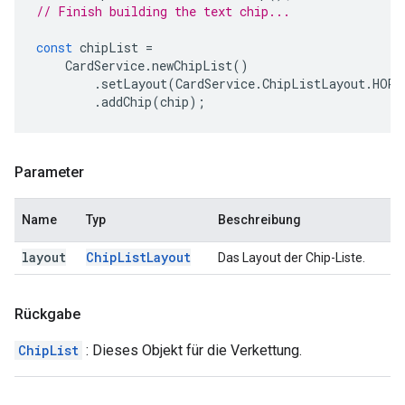
// Finish building the text chip...
const
chipList
=
CardService
.
newChipList
()
.
setLayout
(
CardService
.
ChipListLayout
.
HORI
.
addChip
(
chip
);
Parameter
Name
Typ
Beschreibung
layout
Chip
List
Layout
Das Layout der Chip-Liste.
Rückgabe
ChipList
: Dieses Objekt für die Verkettung.