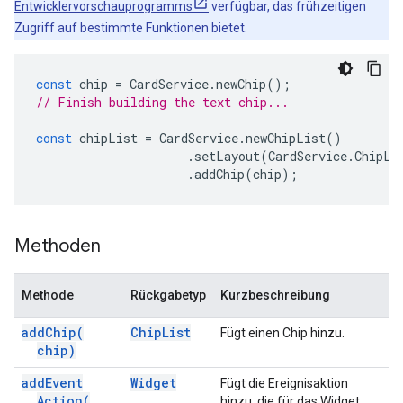
Entwicklervorschauprogramms
verfügbar, das frühzeitigen
Zugriff auf bestimmte Funktionen bietet.
const
chip
=
CardService
.
newChip
();
// Finish building the text chip...
const
chipList
=
CardService
.
newChipList
()
.
setLayout
(
CardService
.
ChipLi
.
addChip
(
chip
);
Methoden
Methode
Rückgabetyp
Kurzbeschreibung
add
Chip(
Chip
List
Fügt einen Chip hinzu.
chip)
add
Event
Widget
Fügt die Ereignisaktion
Action(
hinzu, die für das Widget