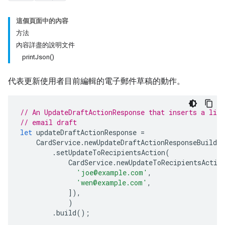
這個頁面中的內容
方法
內容詳盡的說明文件
printJson()
代表更新使用者目前編輯的電子郵件草稿的動作。
// An UpdateDraftActionResponse that inserts a lis
// email draft
let
updateDraftActionResponse
=
CardService
.
newUpdateDraftActionResponseBuilder
.
setUpdateToRecipientsAction
(
CardService
.
newUpdateToRecipientsActio
'joe@example.com'
,
'wen@example.com'
,
]),
)
.
build
();