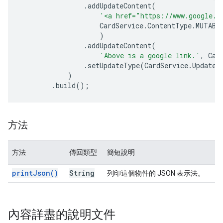
.
addUpdateContent
(
'<a href="https://www.google.c
CardService
.
ContentType
.
MUTABL
)
.
addUpdateContent
(
'Above is a google link.'
,
Car
.
setUpdateType
(
CardService
.
UpdateD
)
.
build
();
方法
方法
傳回類型
簡短說明
print
Json(
)
String
列印這個物件的 JSON 表示法。
內容詳盡的說明文件