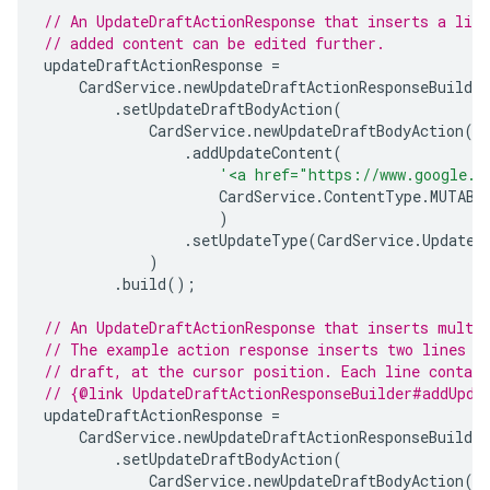
// An UpdateDraftActionResponse that inserts a lin
// added content can be edited further.
updateDraftActionResponse
=
CardService
.
newUpdateDraftActionResponseBuilder
.
setUpdateDraftBodyAction
(
CardService
.
newUpdateDraftBodyAction
()
.
addUpdateContent
(
'<a href="https://www.google.c
CardService
.
ContentType
.
MUTABL
)
.
setUpdateType
(
CardService
.
UpdateD
)
.
build
();
// An UpdateDraftActionResponse that inserts multi
// The example action response inserts two lines n
// draft, at the cursor position. Each line contain
// {@link UpdateDraftActionResponseBuilder#addUpda
updateDraftActionResponse
=
CardService
.
newUpdateDraftActionResponseBuilder
.
setUpdateDraftBodyAction
(
CardService
.
newUpdateDraftBodyAction
()