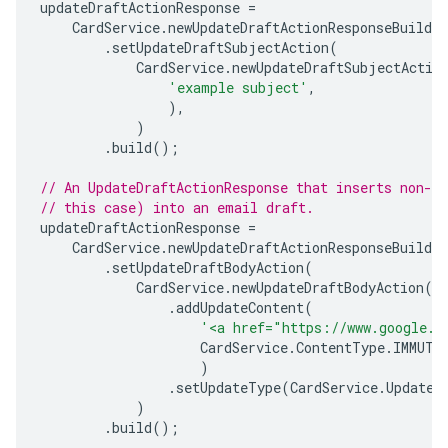
updateDraftActionResponse
=
CardService
.
newUpdateDraftActionResponseBuilder
.
setUpdateDraftSubjectAction
(
CardService
.
newUpdateDraftSubjectActio
'example subject'
,
),
)
.
build
();
// An UpdateDraftActionResponse that inserts non-e
// this case) into an email draft.
updateDraftActionResponse
=
CardService
.
newUpdateDraftActionResponseBuilder
.
setUpdateDraftBodyAction
(
CardService
.
newUpdateDraftBodyAction
()
.
addUpdateContent
(
'<a href="https://www.google.c
CardService
.
ContentType
.
IMMUTA
)
.
setUpdateType
(
CardService
.
UpdateD
)
.
build
();