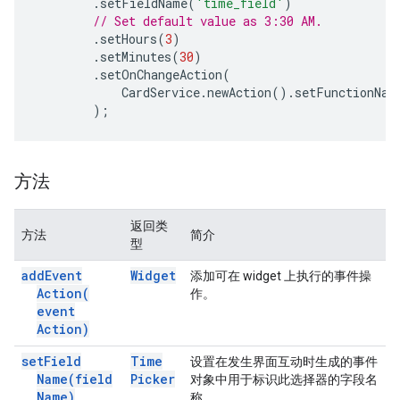
.
setFieldName
(
'time_field'
)
// Set default value as 3:30 AM.
.
setHours
(
3
)
.
setMinutes
(
30
)
.
setOnChangeAction
(
CardService
.
newAction
().
setFunctionNam
);
方法
返回类
方法
简介
型
add
Event
Widget
添加可在 widget 上执行的事件操
Action(
作。
event
Action)
set
Field
Time
设置在发生界面互动时生成的事件
Name(
field
Picker
对象中用于标识此选择器的字段名
Name)
称。