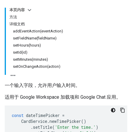
本页内容
方法
详细文档
addEventAction(eventAction)
setFieldName(fieldName)
setHours(hours)
setId(id)
setMinutes(minutes)
setOnChangeAction(action)
一个输入字段，允许用户输入时间。
适用于 Google Workspace 加载项和 Google Chat 应用。
const
dateTimePicker
=
CardService
.
newTimePicker
()
.
setTitle
(
'Enter the time.'
)