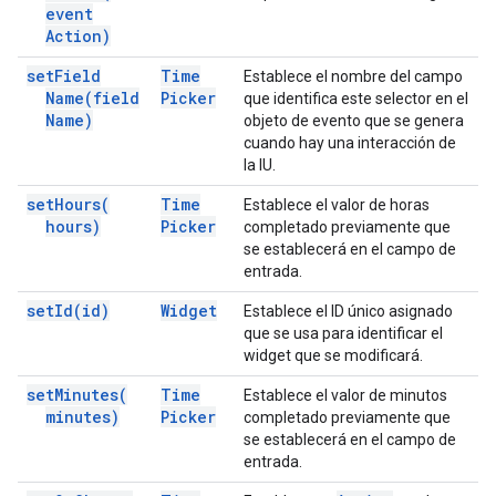
event
Action)
set
Field
Time
Establece el nombre del campo
Name(
field
Picker
que identifica este selector en el
Name)
objeto de evento que se genera
cuando hay una interacción de
la IU.
set
Hours(
Time
Establece el valor de horas
hours)
Picker
completado previamente que
se establecerá en el campo de
entrada.
set
Id(
id)
Widget
Establece el ID único asignado
que se usa para identificar el
widget que se modificará.
set
Minutes(
Time
Establece el valor de minutos
minutes)
Picker
completado previamente que
se establecerá en el campo de
entrada.