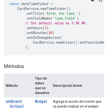
const
dateTimePicker
=
CardService
.
newTimePicker
()
.
setTitle
(
'Enter the time.'
)
.
setFieldName
(
'time_field'
)
// Set default value as 3:30 AM.
.
setHours
(
3
)
.
setMinutes
(
30
)
.
setOnChangeAction
(
CardService
.
newAction
().
setFunctionNam
);
Métodos
Tipo de
datos
Método
Descripción breve
que se
devuelve
add
Event
Widget
Agrega la acción del evento que
Action(
se puede realizar en el widget.