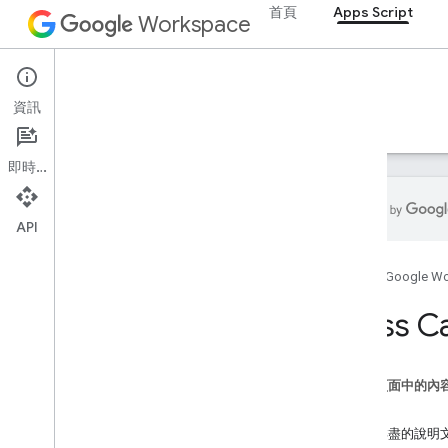
自動化觸發條件和事件
首頁
Apps Script
Workspace
資訊清單
配額與限制
Apps Script
Google Workspace 外掛程式
資訊
總覽
指南
參考資料
範例
支援
服務
外掛程式回覆
即時通訊
卡片
總覽
Card
Service
API
類別
首頁
Google W
動作
動作回應
Class C
動作回應建構工具
動作狀態
連結
這個頁面中的內
授權動作
方法
Authorization
Exception
內容詳盡的說明