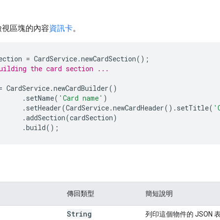
一檢視區塊的內容
資訊卡
。
ection
=
CardService
.
newCardSection
();
uilding the card section ...
=
CardService
.
newCardBuilder
()
.
setName
(
'Card name'
)
.
setHeader
(
CardService
.
newCardHeader
().
setTitle
(
'
.
addSection
(
cardSection
)
.
build
();
傳回類型
簡短說明
String
列印這個物件的 JSON 