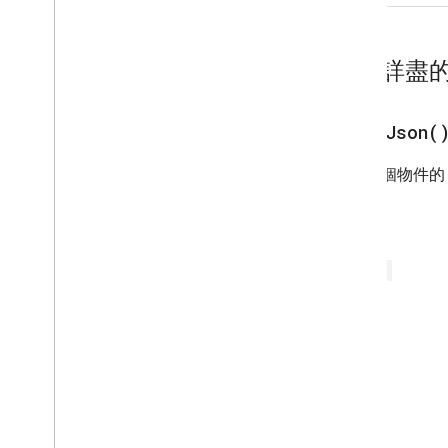
晶片
Chip
List
Collapse
Control
內容詳盡
資料欄
欄
Common
Widget
Action
print
Json(
Compose
Action
Response
列印這個物件的 
Compose
Action
Response
Builder
條件
Data
Source
Config
回攻員
日期挑選器
String
日期時間挑選器
裝飾文字
對話方塊
對話方塊
分隔線
Drive
Data
Source
Spec
Drive
Items
Selected
Action
Response