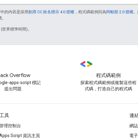
面中的內容是採用
創用 CC 姓名標示 4.0 授權
，程式碼範例則為
阿帕契 2.0 授權
。
標。
3 (世界標準時間)。
tack Overflow
程式碼範例
gle-apps-script 標記
探索程式碼範例或複製這些程
提出問題
式碼，打造自己的程式碼
工具
連
管理控制台
網誌
Apps Script 資訊主頁
電子