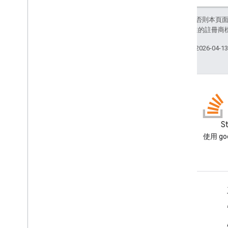
Drive
Items
Selected
Action
Response
Builder
除非另有註明，否則本頁
編輯器檔案範圍動作回應
和/或其關聯企業的註冊商
編輯器檔案範圍操作建構工具
Event
Action
上次更新時間：2026-04-1
Expression
Data
Expression
Data
Action
Expression
Data
Condition
固定函式
格線
格線項目
網誌
S
Host
App
Data
Source
閱讀 Google Workspace 開發
使用 goo
圖示
人員網誌
圖片
圖片按鈕
圖片元件
適用於開發人員的 Google Workspace
圖片裁剪樣式
Key
Value
平台總覽
連結預覽
開發人員產品