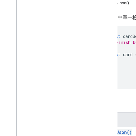
框線樣式
printJson()
按鈕
按鈕集
代表 UI 中單
Calendar
Event
Action
Response
Calendar
Event
Action
Response
Builder
const
cardS
// Finish b
卡片
資訊卡動作
const
card
卡片建構工具
卡片標題
卡片區段
卡片 ID
輪轉介面
輪轉介面資訊卡
Chat
Action
Response
方法
Chat
Client
Data
Source
Chat
Response
方法
Chat
Response
Builder
Chat
Space
Data
Source
print
Json(
)