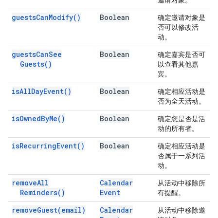
邀请对象。
guests
Can
Modify(
)
Boolean
确定邀请对象是
否可以修改活
动。
guests
Can
See
Boolean
确定嘉宾是否可
Guests(
)
以查看其他嘉
宾。
is
All
Day
Event(
)
Boolean
确定相应活动是
否为全天活动。
is
Owned
By
Me(
)
Boolean
确定您是否是活
动的所有者。
is
Recurring
Event(
)
Boolean
确定相应活动是
否属于一系列活
动。
remove
All
Calendar
从活动中移除所
Reminders(
)
Event
有提醒。
remove
Guest(
email)
Calendar
从活动中移除邀