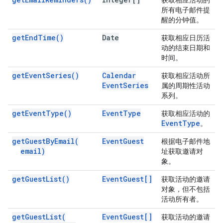
获取相应活动的
所有电子邮件提
醒的分钟值。
get
End
Time(
)
Date
获取相应日历活
动的结束日期和
时间。
get
Event
Series(
)
Calendar
获取相应活动所
Event
Series
属的周期性活动
系列。
get
Event
Type(
)
Event
Type
获取相应活动的
Event
Type
。
get
Guest
By
Email(
Event
Guest
根据电子邮件地
email)
址获取邀请对
象。
get
Guest
List(
)
Event
Guest[]
获取活动的邀请
对象，但不包括
活动所有者。
get
Guest
List(
Event
Guest[]
获取活动的邀请