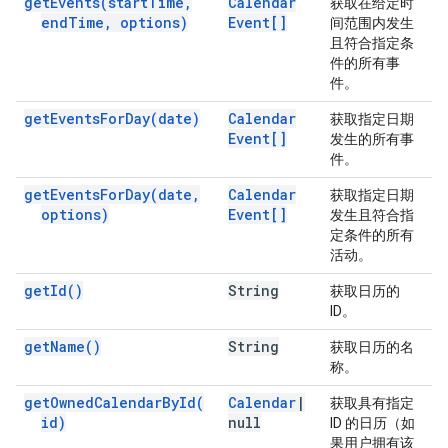
get
Events(
start
Time
,
Calendar
获取在给定时
end
Time
,
options)
Event[]
间范围内发生
且符合指定条
件的所有事
件。
get
Events
For
Day(
date)
Calendar
获取指定日期
Event[]
发生的所有事
件。
get
Events
For
Day(
date
,
Calendar
获取指定日期
options)
Event[]
发生且符合指
定条件的所有
活动。
get
Id(
)
String
获取日历的
ID。
get
Name(
)
String
获取日历的名
称。
get
Owned
Calendar
By
Id(
Calendar
|
获取具有指定
id)
null
ID 的日历（如
果用户拥有该