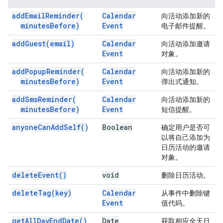
add
Email
Reminder(
Calendar
向活动添加新的
minutes
Before)
Event
电子邮件提醒。
add
Guest(
email)
Calendar
向活动添加邀请
Event
对象。
add
Popup
Reminder(
Calendar
向活动添加新的
minutes
Before)
Event
弹出式通知。
add
Sms
Reminder(
Calendar
向活动添加新的
minutes
Before)
Event
短信提醒。
anyone
Can
Add
Self(
)
Boolean
确定用户是否可
以将自己添加为
日历活动的邀请
对象。
delete
Event(
)
void
删除日历活动。
delete
Tag(
key)
Calendar
从事件中删除键
Event
值代码。
get
All
Day
End
Date(
)
Date
获取相应全天日