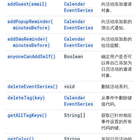
add
Guest(
email)
Calendar
向活动添加邀请
Event
Series
对象。
add
Popup
Reminder(
Calendar
向活动添加新的
minutes
Before)
Event
Series
弹出式通知。
add
Sms
Reminder(
Calendar
向活动添加新的
minutes
Before)
Event
Series
短信提醒。
anyone
Can
Add
Self(
)
Boolean
确定用户是否可
以将自己添加为
日历活动的邀请
对象。
delete
Event
Series(
)
void
删除活动系列。
delete
Tag(
key)
Calendar
从事件中删除键
Event
Series
值代码。
get
All
Tag
Keys(
)
String[]
获取已针对相应
事件设置的所有
代码的键。
get
Color(
)
String
返回日历活动的