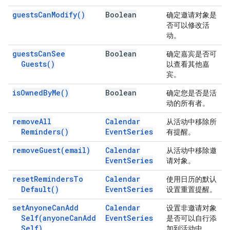
guests
Can
Modify(
)
Boolean
确定邀请对象是
否可以修改活
动。
guests
Can
See
Boolean
确定嘉宾是否可
Guests(
)
以查看其他嘉
宾。
is
Owned
By
Me(
)
Boolean
确定您是否是活
动的所有者。
remove
All
Calendar
从活动中移除所
Reminders(
)
Event
Series
有提醒。
remove
Guest(
email)
Calendar
从活动中移除邀
Event
Series
请对象。
reset
Reminders
To
Calendar
使用日历的默认
Default(
)
Event
Series
设置重置提醒。
set
Anyone
Can
Add
Calendar
设置非邀请对象
Self(
anyone
Can
Add
Event
Series
是否可以自行添
Self)
加到活动中。