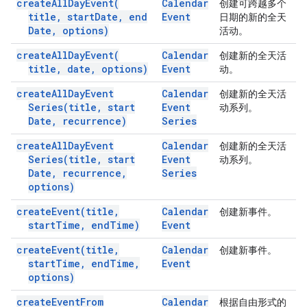
create
All
Day
Event(
Calendar
创建可跨越多个
title
,
start
Date
,
end
Event
日期的新的全天
Date
,
options)
活动。
create
All
Day
Event(
Calendar
创建新的全天活
title
,
date
,
options)
Event
动。
create
All
Day
Event
Calendar
创建新的全天活
Series(
title
,
start
Event
动系列。
Date
,
recurrence)
Series
create
All
Day
Event
Calendar
创建新的全天活
Series(
title
,
start
Event
动系列。
Date
,
recurrence
,
Series
options)
create
Event(
title
,
Calendar
创建新事件。
start
Time
,
end
Time)
Event
create
Event(
title
,
Calendar
创建新事件。
start
Time
,
end
Time
,
Event
options)
create
Event
From
Calendar
根据自由形式的