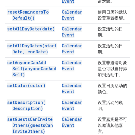
Event
请对象。
reset
Reminders
To
Calendar
使用日历的默认
Default(
)
Event
设置重置提醒。
set
All
Day
Date(
date)
Calendar
设置活动的日
Event
期。
set
All
Day
Dates(
start
Calendar
设置活动的日
Date
,
end
Date)
Event
期。
set
Anyone
Can
Add
Calendar
设置非邀请对象
Self(
anyone
Can
Add
Event
是否可以自行添
Self)
加到活动中。
set
Color(
color)
Calendar
设置日历活动的
Event
颜色。
set
Description(
Calendar
设置活动的说
description)
Event
明。
set
Guests
Can
Invite
Calendar
设置嘉宾是否可
Others(
guests
Can
Event
以邀请其他嘉
Invite
Others)
宾。