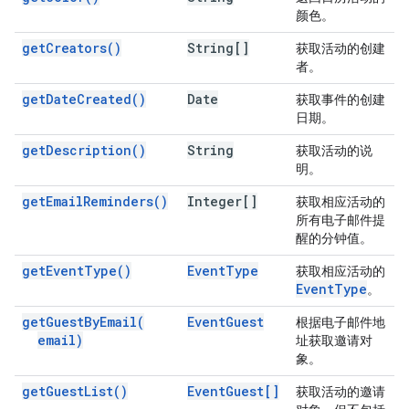
颜色。
get
Creators(
)
String[]
获取活动的创建
者。
get
Date
Created(
)
Date
获取事件的创建
日期。
get
Description(
)
String
获取活动的说
明。
get
Email
Reminders(
)
Integer[]
获取相应活动的
所有电子邮件提
醒的分钟值。
get
Event
Type(
)
Event
Type
获取相应活动的
Event
Type
。
get
Guest
By
Email(
Event
Guest
根据电子邮件地
email)
址获取邀请对
象。
get
Guest
List(
)
Event
Guest[]
获取活动的邀请