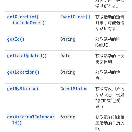
对象，但不包括
活动所有者。
get
Guest
List(
Event
Guest[]
获取活动的邀请
include
Owner)
对象，可能包括
活动所有者。
get
Id(
)
String
获取活动的唯一
iCalUID。
get
Last
Updated(
)
Date
获取活动的上次
更新日期。
get
Location(
)
String
获取活动的地
点。
get
My
Status(
)
Guest
Status
获取有效用户的
活动状态（例如
“参加”或“已受
邀”）。
get
Original
Calendar
String
获取最初创建相
Id(
)
应活动的日历的
ID。