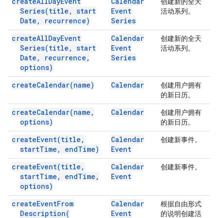
create
All
Day
Event
Calendar
创建新的全天
Series(
title
,
start
Event
活动系列。
Date
,
recurrence)
Series
create
All
Day
Event
Calendar
创建新的全天
Series(
title
,
start
Event
活动系列。
Date
,
recurrence
,
Series
options)
create
Calendar(
name)
Calendar
创建用户拥有
的新日历。
create
Calendar(
name
,
Calendar
创建用户拥有
options)
的新日历。
create
Event(
title
,
Calendar
创建新事件。
start
Time
,
end
Time)
Event
create
Event(
title
,
Calendar
创建新事件。
start
Time
,
end
Time
,
Event
options)
create
Event
From
Calendar
根据自由形式
Description(
Event
的说明创建活