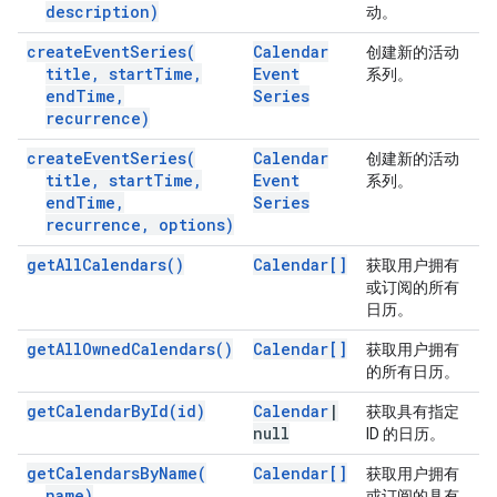
description)
动。
create
Event
Series(
Calendar
创建新的活动
title
,
start
Time
,
Event
系列。
end
Time
,
Series
recurrence)
create
Event
Series(
Calendar
创建新的活动
title
,
start
Time
,
Event
系列。
end
Time
,
Series
recurrence
,
options)
get
All
Calendars(
)
Calendar[]
获取用户拥有
或订阅的所有
日历。
get
All
Owned
Calendars(
)
Calendar[]
获取用户拥有
的所有日历。
get
Calendar
By
Id(
id)
Calendar
|
获取具有指定
null
ID 的日历。
get
Calendars
By
Name(
Calendar[]
获取用户拥有
name)
或订阅的具有