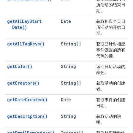
历活动的结束日
期。
get
All
Day
Start
Date
获取相应全天日
Date(
)
历活动的开始日
期。
get
All
Tag
Keys(
)
String[]
获取已针对相应
事件设置的所有
代码的键。
get
Color(
)
String
返回日历活动的
颜色。
get
Creators(
)
String[]
获取活动的创建
者。
get
Date
Created(
)
Date
获取事件的创建
日期。
get
Description(
)
String
获取活动的说
明。
get
Email
Reminders(
)
Integer[]