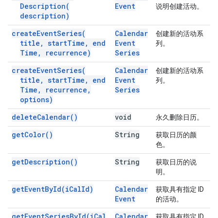
Description(
Event
说明创建活动。
description)
create
Event
Series(
Calendar
创建新的活动系
title
,
start
Time
,
end
Event
列。
Time
,
recurrence)
Series
create
Event
Series(
Calendar
创建新的活动系
title
,
start
Time
,
end
Event
列。
Time
,
recurrence
,
Series
options)
delete
Calendar(
)
void
永久删除日历。
get
Color(
)
String
获取日历的颜
色。
get
Description(
)
String
获取日历的说
明。
get
Event
By
Id(
i
Cal
Id)
Calendar
获取具有指定 ID
Event
的活动。
get
Event
Series
By
Id(
i
Cal
Calendar
获取具有指定 ID