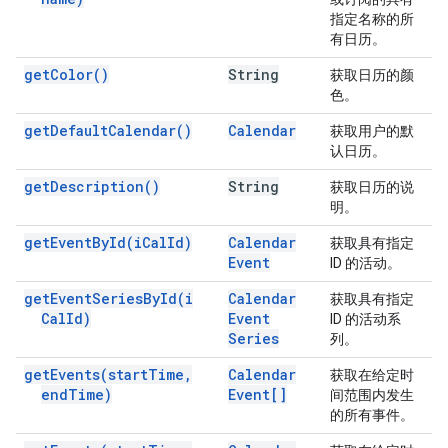
指定名称的所
有日历。
get
Color(
)
String
获取日历的颜
色。
get
Default
Calendar(
)
Calendar
获取用户的默
认日历。
get
Description(
)
String
获取日历的说
明。
get
Event
By
Id(
i
Cal
Id)
Calendar
获取具有指定
Event
ID 的活动。
get
Event
Series
By
Id(
i
Calendar
获取具有指定
Cal
Id)
Event
ID 的活动系
Series
列。
get
Events(
start
Time
,
Calendar
获取在给定时
end
Time)
Event[]
间范围内发生
的所有事件。