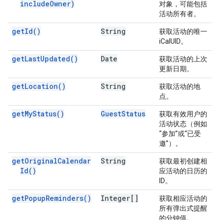
include
Owner)
对象，可能包括
活动所有者。
get
Id(
)
String
获取活动的唯一
iCalUID。
get
Last
Updated(
)
Date
获取活动的上次
更新日期。
get
Location(
)
String
获取活动的地
点。
get
My
Status(
)
Guest
Status
获取有效用户的
活动状态（例如
“参加”或“已受
邀”）。
get
Original
Calendar
String
获取最初创建相
Id(
)
应活动的日历的
ID。
get
Popup
Reminders(
)
Integer[]
获取相应活动的
所有弹出式提醒
的分钟值。