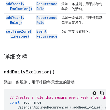
add
Yearly
Recurrence
添加一条规则，用于排除每
Exclusion(
)
Rule
年发生的活动。
add
Yearly
Recurrence
添加一条规则，用于使活动
Rule(
)
Rule
每年重复发生。
set
Time
Zone(
Event
为此重复设置时区。
time
Zone)
Recurrence
详细文档
add
Daily
Exclusion(
)
添加一条规则，用于排除每天发生的活动。
// Creates a rule that recurs every week after the 
const
recurrence
=
CalendarApp
.
newRecurrence
().
addWeeklyRule
().
ad