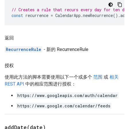
// Creates a rule that recurs every day for ten day
const
recurrence
=
CalendarApp
.
newRecurrence
().
add
返回
RecurrenceRule
- 新的 RecurrenceRule
授权
使用此方法的脚本需要使用以下一个或多个
范围
或
相关
REST API
中的相应范围进行授权：
https://www.googleapis.com/auth/calendar
https://www.google.com/calendar/feeds
addDate(
date)