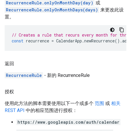
RecurrenceRule.onlyOnMonthDay(day)
或
RecurrenceRule.onlyOnMonthDays(days)
来更改此设
置。
// Creates a rule that recurs every month for thre
const
recurrence
=
CalendarApp
.
newRecurrence
().
add
返回
RecurrenceRule
- 新的 RecurrenceRule
授权
使用此方法的脚本需要使用以下一个或多个
范围
或
相关
REST API
中的相应范围进行授权：
https://www.googleapis.com/auth/calendar