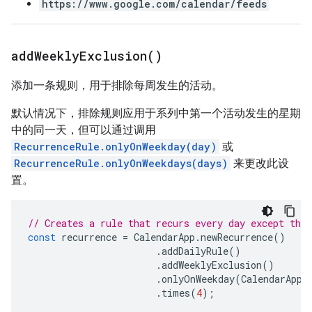
https://www.google.com/calendar/feeds
add
Weekly
Exclusion(
)
添加一条规则，用于排除每周发生的活动。
默认情况下，排除规则应用于系列中第一个活动发生的星期
中的同一天，但可以通过调用
RecurrenceRule.onlyOnWeekday(day)
或
RecurrenceRule.onlyOnWeekdays(days)
来更改此设
置。
// Creates a rule that recurs every day except the 
const
recurrence
=
CalendarApp
.
newRecurrence
()
.
addDailyRule
()
.
addWeeklyExclusion
()
.
onlyOnWeekday
(
CalendarApp
.
.
times
(
4
);