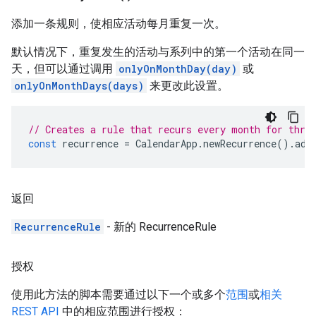
添加一条规则，使相应活动每月重复一次。
默认情况下，重复发生的活动与系列中的第一个活动在同一
天，但可以通过调用
onlyOnMonthDay(day)
或
onlyOnMonthDays(days)
来更改此设置。
// Creates a rule that recurs every month for thre
const
recurrence
=
CalendarApp
.
newRecurrence
().
add
返回
RecurrenceRule
- 新的 RecurrenceRule
授权
使用此方法的脚本需要通过以下一个或多个
范围
或
相关
REST API
中的相应范围进行授权：