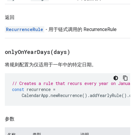
返回
RecurrenceRule
- 用于链式调用的 RecurrenceRule
onlyOnYearDays(
days)
将规则配置为仅适用于一年中的特定日期。
// Creates a rule that recurs every year on Januar
const
recurrence
=
CalendarApp
.
newRecurrence
().
addYearlyRule
().
on
参数
名称
类型
说明