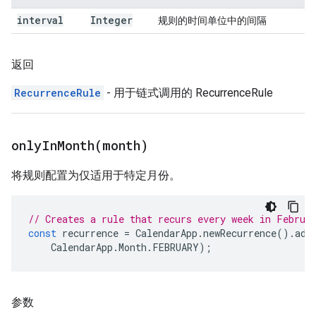
interval
Integer
规则的时间单位中的间隔
返回
RecurrenceRule
- 用于链式调用的 RecurrenceRule
onlyInMonth(
month)
将规则配置为仅适用于特定月份。
// Creates a rule that recurs every week in Februa
const
recurrence
=
CalendarApp
.
newRecurrence
().
add
CalendarApp
.
Month
.
FEBRUARY
);
参数