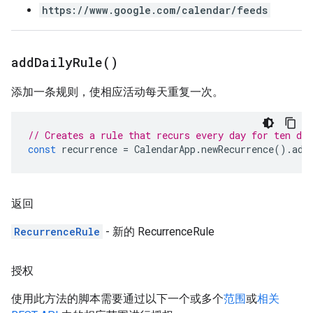
https://www.google.com/calendar/feeds
add
Daily
Rule(
)
添加一条规则，使相应活动每天重复一次。
// Creates a rule that recurs every day for ten day
const
recurrence
=
CalendarApp
.
newRecurrence
().
add
返回
RecurrenceRule
- 新的 RecurrenceRule
授权
使用此方法的脚本需要通过以下一个或多个
范围
或
相关