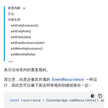
本页内容
方法
详细文档
addDailyExclusion()
addDailyRule()
addDate(date)
addDateExclusion(date)
addMonthlyExclusion()
addMonthlyRule()
表示活动系列的重复规则。
请注意，此类还像其所属的
EventRecurrence
一样运
行，因此您可以像下面这样将规则创建链接在一起：
const
recurrence
=
CalendarApp
.
newRecurrence
().
add