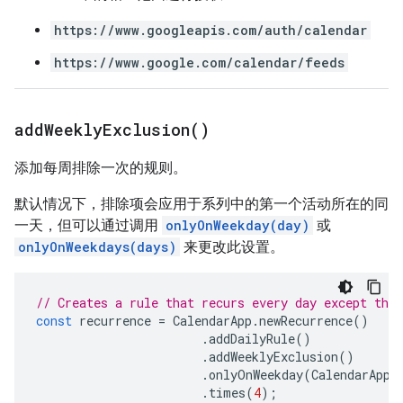
https://www.googleapis.com/auth/calendar
https://www.google.com/calendar/feeds
add
Weekly
Exclusion(
)
添加每周排除一次的规则。
默认情况下，排除项会应用于系列中的第一个活动所在的同
一天，但可以通过调用
onlyOnWeekday(day)
或
onlyOnWeekdays(days)
来更改此设置。
// Creates a rule that recurs every day except the 
const
recurrence
=
CalendarApp
.
newRecurrence
()
.
addDailyRule
()
.
addWeeklyExclusion
()
.
onlyOnWeekday
(
CalendarApp
.
.
times
(
4
);