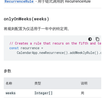
RecurrenceRule
- 用于链式调用的 RecurrenceRule
onlyOnWeeks(
weeks)
将规则配置为仅适用于一年中的特定周。
// Creates a rule that recurs on the fifth and tent
const
recurrence
=
CalendarApp
.
newRecurrence
().
addWeeklyRule
().
on
参数
名称
类型
说明
weeks
Integer[]
周