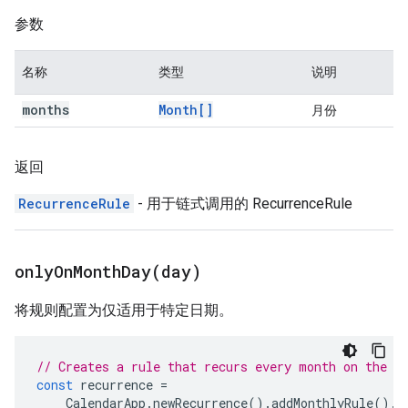
参数
名称
类型
说明
months
Month[]
月份
返回
RecurrenceRule
- 用于链式调用的 RecurrenceRule
onlyOnMonthDay(
day)
将规则配置为仅适用于特定日期。
// Creates a rule that recurs every month on the f
const
recurrence
=
CalendarApp
.
newRecurrence
().
addMonthlyRule
().
o