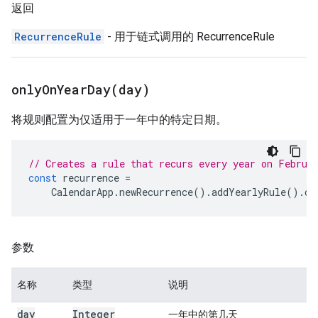
返回
RecurrenceRule
- 用于链式调用的 RecurrenceRule
onlyOnYearDay(
day)
将规则配置为仅适用于一年中的特定日期。
// Creates a rule that recurs every year on Februa
const
recurrence
=
CalendarApp
.
newRecurrence
().
addYearlyRule
().
on
参数
名称
类型
说明
day
Integer
一年中的第几天