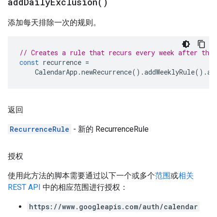
add
Daily
Exclusion(
)
添加每天排除一次的规则。
// Creates a rule that recurs every week after the 
const
recurrence
=
CalendarApp
.
newRecurrence
().
addWeeklyRule
().
ad
返回
RecurrenceRule
- 新的 RecurrenceRule
授权
使用此方法的脚本需要通过以下一个或多个
范围
或
相关
REST API
中的相应范围进行授权：
https://www.googleapis.com/auth/calendar