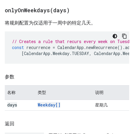
onlyOnWeekdays(
days)
将规则配置为仅适用于一周中的特定几天。
// Creates a rule that recurs every week on Tuesda
const
recurrence
=
CalendarApp
.
newRecurrence
().
add
[
CalendarApp
.
Weekday
.
TUESDAY
,
CalendarApp
.
Week
参数
名称
类型
说明
days
Weekday[]
星期几
返回