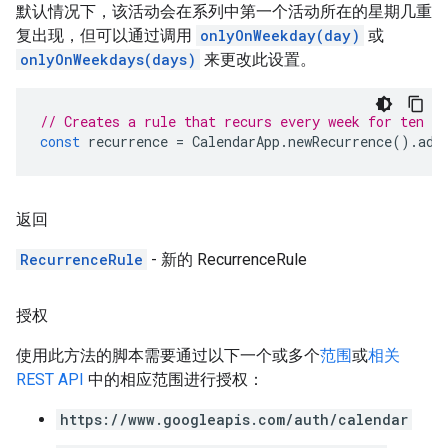
默认情况下，该活动会在系列中第一个活动所在的星期几重
复出现，但可以通过调用
onlyOnWeekday(day)
或
onlyOnWeekdays(days)
来更改此设置。
// Creates a rule that recurs every week for ten we
const
recurrence
=
CalendarApp
.
newRecurrence
().
add
返回
RecurrenceRule
- 新的 RecurrenceRule
授权
使用此方法的脚本需要通过以下一个或多个
范围
或
相关
REST API
中的相应范围进行授权：
https://www.googleapis.com/auth/calendar