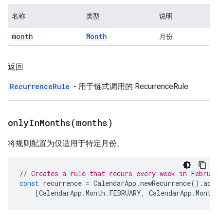
名称
类型
说明
month
Month
月份
返回
RecurrenceRule
- 用于链式调用的 RecurrenceRule
onlyInMonths(
months)
将规则配置为仅适用于特定月份。
// Creates a rule that recurs every week in Februa
const
recurrence
=
CalendarApp
.
newRecurrence
().
add
[
CalendarApp
.
Month
.
FEBRUARY
,
CalendarApp
.
Month