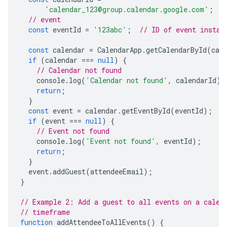
'calendar_123@group.calendar.google.com'
;
/
// event
const
eventId
=
'123abc'
;
// ID of event instan
const
calendar
=
CalendarApp
.
getCalendarById
(
cal
if
(
calendar
===
null
)
{
// Calendar not found
console
.
log
(
'Calendar not found'
,
calendarId
);
return
;
}
const
event
=
calendar
.
getEventById
(
eventId
);
if
(
event
===
null
)
{
// Event not found
console
.
log
(
'Event not found'
,
eventId
);
return
;
}
event
.
addGuest
(
attendeeEmail
);
}
// Example 2: Add a guest to all events on a calen
// timeframe
function
addAttendeeToAllEvents
()
{