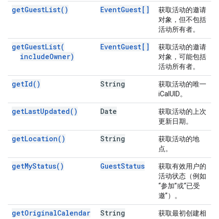
get
Guest
List(
)
Event
Guest[]
获取活动的邀请
对象，但不包括
活动所有者。
get
Guest
List(
Event
Guest[]
获取活动的邀请
include
Owner)
对象，可能包括
活动所有者。
get
Id(
)
String
获取活动的唯一
iCalUID。
get
Last
Updated(
)
Date
获取活动的上次
更新日期。
get
Location(
)
String
获取活动的地
点。
get
My
Status(
)
Guest
Status
获取有效用户的
活动状态（例如
“参加”或“已受
邀”）。
get
Original
Calendar
String
获取最初创建相