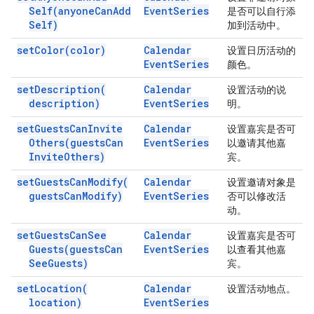
Self(
anyone
Can
Add
Event
Series
是否可以自行添
Self)
加到活动中。
set
Color(
color)
Calendar
设置日历活动的
Event
Series
颜色。
set
Description(
Calendar
设置活动的说
description)
Event
Series
明。
set
Guests
Can
Invite
Calendar
设置嘉宾是否可
Others(
guests
Can
Event
Series
以邀请其他嘉
Invite
Others)
宾。
set
Guests
Can
Modify(
Calendar
设置邀请对象是
guests
Can
Modify)
Event
Series
否可以修改活
动。
set
Guests
Can
See
Calendar
设置嘉宾是否可
Guests(
guests
Can
Event
Series
以查看其他嘉
See
Guests)
宾。
set
Location(
Calendar
设置活动地点。
location)
Event
Series