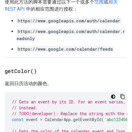
使用此方法的脚本需要通过以下一个或多个
范围
或
相关
REST API
中的相应范围进行授权：
https://www.googleapis.com/auth/calendar
https://www.googleapis.com/auth/calendar.r
eadonly
https://www.google.com/calendar/feeds
get
Color(
)
返回日历活动的颜色。
// Gets an event by its ID. For an event series, u
// instead.
// TODO(developer): Replace the string with the ev
const
event
=
CalendarApp
.
getEventById
(
'abc123456'
// Gets the color of the calendar event and logs i