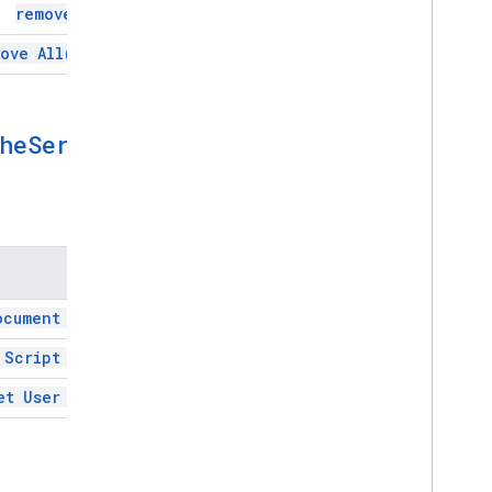
remove(
key)
آشکار
افزونه API
move
All(
keys)
Apps Script API
v1
he
Service
کتابخانه‌های کارخواه
روش‌ها
روش
ocument
Cache(
 Script
Cache(
et User
Cache(