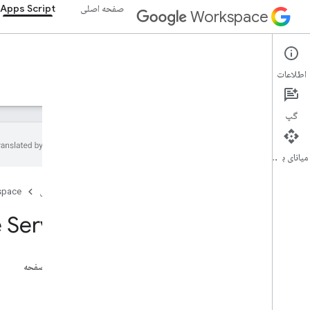
صفحه اصلی
Apps Script
Workspace
Apps Script
اطلاعات
نمای کلی
راهنما
مرجع
نمونه ها
پشتیبانی
گپ
میانای برنامه‌سازی کاربردی
نمای کلی
صفحه اصلی
space
خدمات Google Workspace
 Service
کنسول مدیریت
Calendar
چت کنید
در این صفحه
اسناد
کلاس‌ها
Drive
Cache