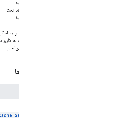
تشکیل می دهد
روش‌ها
جیمیل
CacheService
ورق
روش‌ها
اسلایدها
فضای کار
این سرویس به اسکریپ
بیشتر
.
.
.
هستند که به کاربر 
فعالیت‌های اخیر.
سایر خدمات گوگل
Google Analytics
Google Maps
کلاس‌ها
Google Translate
Vertex AI
یوتیوب
نام
بیشتر
.
.
.
Cache
خدمات آب و برق
Cache Service
اتصالات API و پایگاه داده
قابلیت استفاده و بهینه سازی داده ها
HTML و محتوا