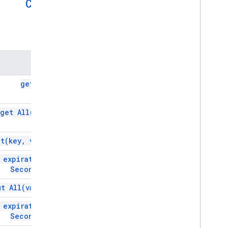
Cache
اجرای اسکریپت و اطلاعات
پایه
حافظه پنهان
روش‌ها
نمای کلی
Cache
Service
روش
کلاس ها
get(
key)
حافظه پنهان
قفل کردن
خواص
get
All(
keys)
اسکریپت
ut(
key
,
value)
منابع پروژه اسکریپت
محرک ها و رویدادهای اتوماسیون
expiration
In
Seconds)
آشکار
سهمیه ها و محدودیت ها
ut
All(
values)
expiration
In
افزونه‌های Google Workspace، افزونه‌های
Google Workspace
Seconds)
خدمات