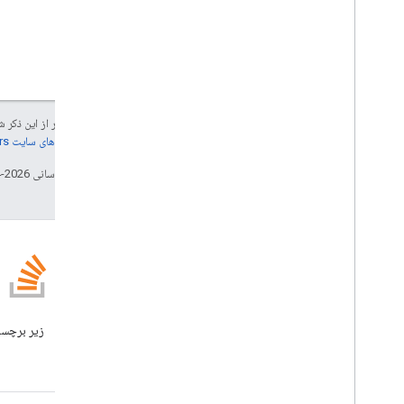
جز در مواردی که غیر از این ذک
جزئیات، به
خطمشی‌های سایت Google Developers‏
تاریخ آخرین به‌روزرسانی 2026-04-13 به‌وقت ساعت هماهنگ جهانی.
وبلاگ
وبلاگ Google Workspace
Developers را بخوانید