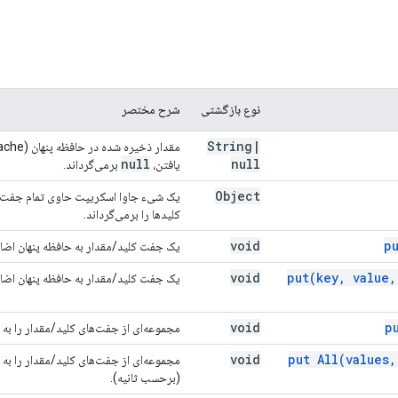
نوع بازگشتی
شرح مختصر
String
|
null
null
یافتن،
برمی‌گرداند.
Object
یک شیء جاوا اسکریپت حاوی تمام جفت‌های
کلیدها را برمی‌گرداند.
void
p
یک جفت کلید/مقدار به حافظه پنهان اضاف
void
put(
key
,
value
,
یک جفت کلید/مقدار به حافظه پنهان اضافه
void
p
مجموعه‌ای از جفت‌های کلید/مقدار را به ح
void
put
All(
values
,
(برحسب ثانیه).