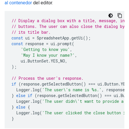
al contenedor
del editor.
// Display a dialog box with a title, message, inp
// buttons. The user can also close the dialog by 
// its title bar.
const
ui
=
SpreadsheetApp
.
getUi
();
const
response
=
ui
.
prompt
(
'Getting to know you'
,
'May I know your name?'
,
ui
.
ButtonSet
.
YES_NO
,
);
// Process the user's response.
if
(
response
.
getSelectedButton
()
===
ui
.
Button
.
YES
Logger
.
log
(
'The user\'s name is %s.'
,
response
.
}
else
if
(
response
.
getSelectedButton
()
===
ui
.
But
Logger
.
log
(
'The user didn\'t want to provide a n
}
else
{
Logger
.
log
(
'The user clicked the close button in
}