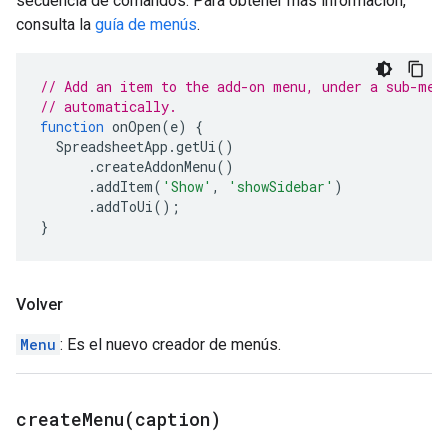
secuencia de comandos. Para obtener más información,
consulta la
guía de menús
.
// Add an item to the add-on menu, under a sub-men
// automatically.
function
onOpen
(
e
)
{
SpreadsheetApp
.
getUi
()
.
createAddonMenu
()
.
addItem
(
'Show'
,
'showSidebar'
)
.
addToUi
();
}
Volver
Menu
: Es el nuevo creador de menús.
createMenu(
caption)