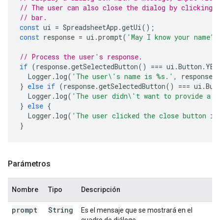
// The user can also close the dialog by clicking 
// bar.
const
ui
=
SpreadsheetApp
.
getUi
();
const
response
=
ui
.
prompt
(
'May I know your name?'
// Process the user's response.
if
(
response
.
getSelectedButton
()
===
ui
.
Button
.
YES
Logger
.
log
(
'The user\'s name is %s.'
,
response
.
}
else
if
(
response
.
getSelectedButton
()
===
ui
.
But
Logger
.
log
(
'The user didn\'t want to provide a n
}
else
{
Logger
.
log
(
'The user clicked the close button in
}
Parámetros
Nombre
Tipo
Descripción
prompt
String
Es el mensaje que se mostrará en el