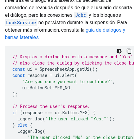
mientras el diálogo está abierto. La secuencia de
comandos se reanuda después de que el usuario descarta
el diálogo, pero las conexiones
Jdbc
y los bloqueos
LockService
no persisten durante la suspensión. Para
obtener más información, consulta la
guía de diálogos y
barras laterales
.
// Display a dialog box with a message and "Yes" a
// also close the dialog by clicking the close butt
const
ui
=
SpreadsheetApp
.
getUi
();
const
response
=
ui
.
alert
(
'Are you sure you want to continue?'
,
ui
.
ButtonSet
.
YES_NO
,
);
// Process the user's response.
if
(
response
===
ui
.
Button
.
YES
)
{
Logger
.
log
(
'The user clicked "Yes."'
);
}
else
{
Logger
.
log
(
'The user clicked "No" or the close button i