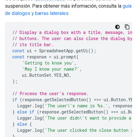
suspensión. Para obtener más información, consulta la
guía
de diálogos y barras laterales
.
// Display a dialog box with a title, message, inp
// buttons. The user can also close the dialog by 
// its title bar.
const
ui
=
SpreadsheetApp
.
getUi
();
const
response
=
ui
.
prompt
(
'Getting to know you'
,
'May I know your name?'
,
ui
.
ButtonSet
.
YES_NO
,
);
// Process the user's response.
if
(
response
.
getSelectedButton
()
===
ui
.
Button
.
YES
Logger
.
log
(
'The user\'s name is %s.'
,
response
.
}
else
if
(
response
.
getSelectedButton
()
===
ui
.
But
Logger
.
log
(
'The user didn\'t want to provide a n
}
else
{
Logger
.
log
(
'The user clicked the close button in
}