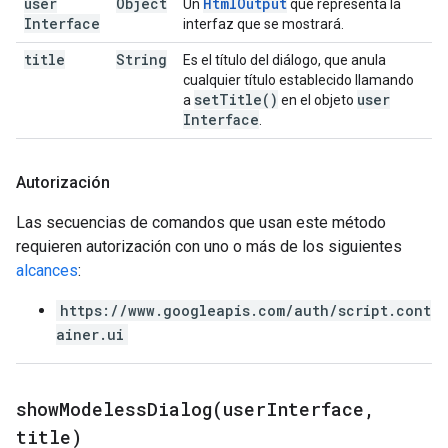
user
Object
Html
Output
Un
que representa la
Interface
interfaz que se mostrará.
title
String
Es el título del diálogo, que anula
cualquier título establecido llamando
set
Title(
)
user
a
en el objeto
Interface
.
Autorización
Las secuencias de comandos que usan este método
requieren autorización con uno o más de los siguientes
alcances
:
https://www.googleapis.com/auth/script.cont
ainer.ui
showModelessDialog(
user
Interface
,
title)