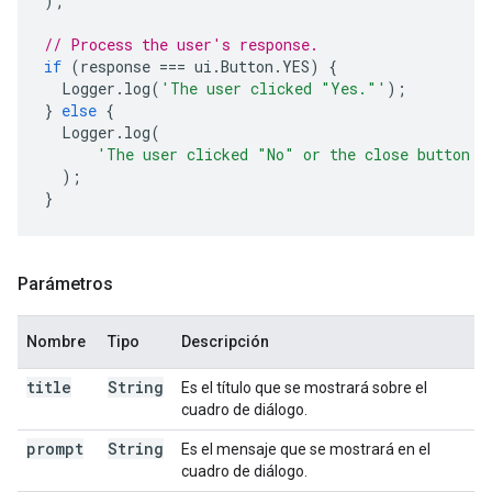
);
// Process the user's response.
if
(
response
===
ui
.
Button
.
YES
)
{
Logger
.
log
(
'The user clicked "Yes."'
);
}
else
{
Logger
.
log
(
'The user clicked "No" or the close button i
);
}
Parámetros
Nombre
Tipo
Descripción
title
String
Es el título que se mostrará sobre el
cuadro de diálogo.
prompt
String
Es el mensaje que se mostrará en el
cuadro de diálogo.