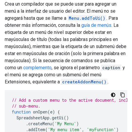
Crea un compilador que se puede usar para agregar un
menú a la interfaz de usuario del editor. El menú no se
agregará hasta que se llame a
Menu.addToUi()
. Para
obtener más información, consulta la
guía de menús
. La
etiqueta de un menú de nivel superior debe estar en
mayúsculas de título (todas las palabras principales en
mayúsculas), mientras que la etiqueta de un submenú debe
estar en mayúsculas de oración (solo la primera palabra en
mayúsculas). Si la secuencia de comandos se publica
como un
complemento
, se ignora el parámetro
caption
y
el menú se agrega como un submenú del menú
Extensiones, equivalente a
createAddonMenu()
.
// Add a custom menu to the active document, inclu
// sub-menu.
function
onOpen
(
e
)
{
SpreadsheetApp
.
getUi
()
.
createMenu
(
'My Menu'
)
.
addItem
(
'My menu item'
,
'myFunction'
)