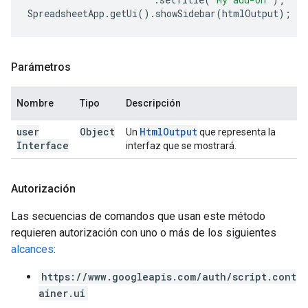
SpreadsheetApp
.
getUi
().
showSidebar
(
htmlOutput
);
Parámetros
Nombre
Tipo
Descripción
user
Object
Html
Output
Un
que representa la
Interface
interfaz que se mostrará.
Autorización
Las secuencias de comandos que usan este método
requieren autorización con uno o más de los siguientes
alcances
:
https://www.googleapis.com/auth/script.cont
ainer.ui