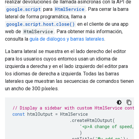
realizar devoluciones de llamada asíncronas con la API de
google.script
para
HtmlService
. Para cerrar la barra
lateral de forma programática, llama a
google.script.host.close()
en el cliente de una app
web de
HtmlService
. Para obtener más información,
consulta la
guía de diálogos y barras laterales
.
La barra lateral se muestra en el lado derecho del editor
para los usuarios cuyos entornos usan un idioma de
izquierda a derecha y en el lado izquierdo del editor para
los idiomas de derecha a izquierda. Todas las barras
laterales que muestran las secuencias de comandos tienen
un ancho de 300 píxeles.
// Display a sidebar with custom HtmlService conte
const
htmlOutput
=
HtmlService
.
createHtmlOutput
(
'<p>A change of speed, 
)
.
setTitle
(
'My add-on'
);