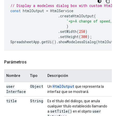
// Display a modeless dialog box with custom HtmlS
const
htmlOutput
=
HtmlService
.
createHtmlOutput
(
'<p>A change of speed, 
)
.
setWidth
(
250
)
.
setHeight
(
300
);
SpreadsheetApp
.
getUi
().
showModelessDialog
(
htmlOutp
Parámetros
Nombre
Tipo
Descripción
user
Object
Html
Output
Un
que representa la
Interface
interfaz que se mostrará.
title
String
Es el título del diálogo, que anula
cualquier título establecido llamando
set
Title(
)
user
a
en el objeto