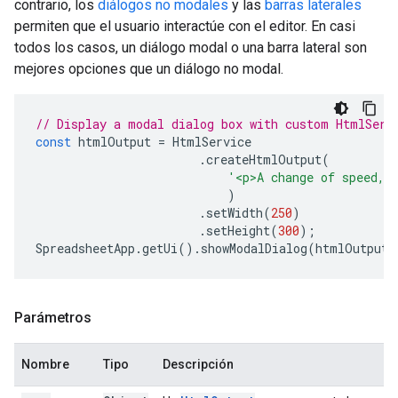
contrario, los
diálogos no modales
y las
barras laterales
permiten que el usuario interactúe con el editor. En casi
todos los casos, un diálogo modal o una barra lateral son
mejores opciones que un diálogo no modal.
// Display a modal dialog box with custom HtmlServ
const
htmlOutput
=
HtmlService
.
createHtmlOutput
(
'<p>A change of speed, 
)
.
setWidth
(
250
)
.
setHeight
(
300
);
SpreadsheetApp
.
getUi
().
showModalDialog
(
htmlOutput
,
Parámetros
Nombre
Tipo
Descripción