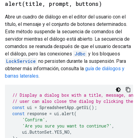
alert(
title
,
prompt
,
buttons)
Abre un cuadro de diálogo en el editor del usuario con el
título, el mensaje y el conjunto de botones determinados.
Este método suspende la secuencia de comandos del
servidor mientras el diálogo está abierto. La secuencia de
comandos se reanuda después de que el usuario descarta
el diálogo, pero las conexiones
Jdbc
y los bloqueos
LockService
no persisten durante la suspensión. Para
obtener más información, consulta la
guía de diálogos y
barras laterales
.
// Display a dialog box with a title, message, and
// user can also close the dialog by clicking the c
const
ui
=
SpreadsheetApp
.
getUi
();
const
response
=
ui
.
alert
(
'Confirm'
,
'Are you sure you want to continue?'
,
ui
.
ButtonSet
.
YES_NO
,