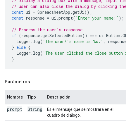
// Display a dialog box with a message, input fiel
// user can also close the dialog by clicking the c
const
ui
=
SpreadsheetApp
.
getUi
();
const
response
=
ui
.
prompt
(
'Enter your name:'
);
// Process the user's response.
if
(
response
.
getSelectedButton
()
===
ui
.
Button
.
OK
)
Logger
.
log
(
'The user\'s name is %s.'
,
response
.
}
else
{
Logger
.
log
(
'The user clicked the close button in
}
Parámetros
Nombre
Tipo
Descripción
prompt
String
Es el mensaje que se mostrará en el
cuadro de diálogo.