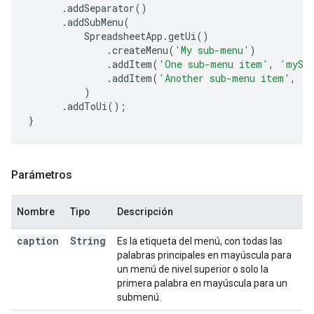
.
addSeparator
()
.
addSubMenu
(
SpreadsheetApp
.
getUi
()
.
createMenu
(
'My sub-menu'
)
.
addItem
(
'One sub-menu item'
,
'mySe
.
addItem
(
'Another sub-menu item'
,
'm
)
.
addToUi
();
}
Parámetros
Nombre
Tipo
Descripción
caption
String
Es la etiqueta del menú, con todas las
palabras principales en mayúscula para
un menú de nivel superior o solo la
primera palabra en mayúscula para un
submenú.