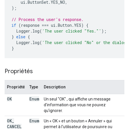
ui
.
ButtonSet
.
YES_NO
,
);
// Process the user's response.
if
(
response
===
ui
.
Button
.
YES
)
{
Logger
.
log
(
'The user clicked "Yes."'
);
}
else
{
Logger
.
log
(
'The user clicked "No" or the dialog\
}
Propriétés
Propriété
Type
Description
OK
Enum
Un seul "OK" , qui affiche un message
d'information que vous ne pouvez
qu'ignorer.
OK
_
Enum
Un « OK » et un bouton « Annuler » qui
CANCEL
permet à l'utilisateur de poursuivre ou