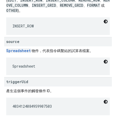
EDIT
INSERT_ROW
INSERT_COLUMN
REMOVE_ROW
REM
(
、
、
、
、
OVE_COLUMN
INSERT_GRID
REMOVE_GRID
FORMAT
、
、
、
或
OTHER
)。
INSERT_ROW
source
Spreadsheet
物件，代表指令碼繫結的試算表檔案。
Spreadsheet
triggerUid
產生這個事件的觸發條件 ID。
4034124084959907503