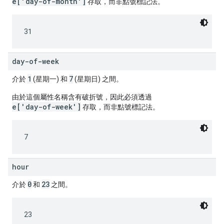
e['day-of-month']
存取，而非點號標記法。
31
day-of-week
1
7
介於
(星期一) 和
(星期日) 之間。
由於這個屬性名稱含有破折號，因此必須透過
e['day-of-week']
存取，而非點號標記法。
7
hour
0
23
介於
和
之間。
23