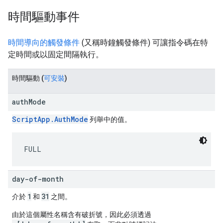
時間驅動事件
時間導向的觸發條件
(又稱時鐘觸發條件) 可讓指令碼在特
定時間或以固定間隔執行。
時間驅動 (
可安裝
)
authMode
ScriptApp.AuthMode
列舉中的值。
FULL
day-of-month
1
31
介於
和
之間。
由於這個屬性名稱含有破折號，因此必須透過