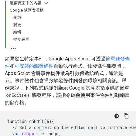
這個頁面中的內容
Google 試算表活動
開啟
變更
編輯
提交表單
如果發生特定事件，Google Apps Script 可透過
簡單觸發條
件
和
可安裝的觸發條件
自動執行函式。觸發條件觸發時，
Apps Script 會將事件物件做為引數傳遞給函式，通常是
e
。事件物件包含導致觸發條件觸發的環境相關資訊。舉
例來說，下列程式碼範例顯示 Google 試算表指令碼的簡單
onEdit(e)
觸發程序，該指令碼會使用事件物件判斷編輯
的儲存格。
function
onEdit
(
e
){
//
Set
a
comment
on
the
edited
cell
to
indicate
wh
var
range
=
e
.
range
;