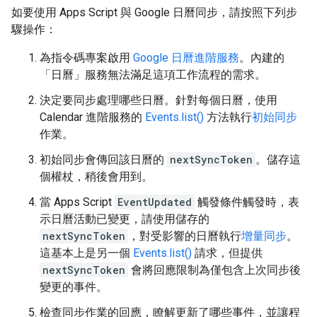
如要使用 Apps Script 與 Google 日曆同步，請按照下列步
驟操作：
為指令碼專案啟用
Google 日曆進階服務
。內建的
「日曆」服務
無法滿足這項工作流程的需求。
決定要同步處理哪些日曆。針對每個日曆，使用
Calendar 進階服務的
Events.list()
方法執行
初始同步
作業。
初始同步會傳回該日曆的
nextSyncToken
。儲存這
個權杖，稍後會用到。
當 Apps Script
EventUpdated
觸發條件觸發時，表
示日曆活動已變更，請使用儲存的
nextSyncToken
，對受影響的日曆執行
增量同步
。
這基本上是另一個
Events.list()
請求，但提供
nextSyncToken
會將回應限制為僅包含上次同步後
變更的事件。
檢查同步作業的回應，瞭解更新了哪些事件，並讓程