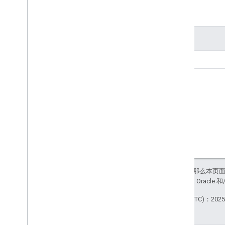
参数
名称
width
如未另行说明，那么本页
站政策
。Java 是 Orac
最后更新时间 (UTC)：2025-