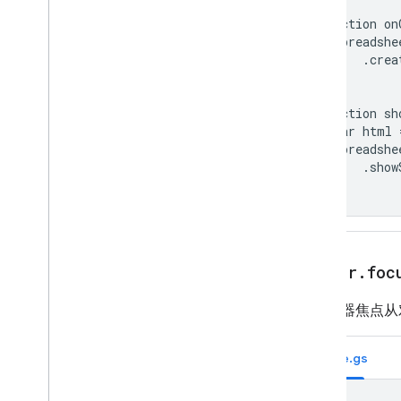
function on
脚本项目资源
  Spreadshe
      .crea
自动化触发器和事件
}

清单
配额和限制
function sh
  var html 
Google Workspace 插件
  Spreadshe
      .show
服务
}
清单
插件 API
Apps Script API
editor
.
foc
v1
客户端库
将浏览器焦点从对
Code.gs