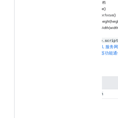
表单
详细文档
Gmail
close()
表格
editor.focus()
幻灯片
setHeight(heig
工作区
setWidth(width
更多
.
.
.
google.script
其他 Google 服务
栏
HTML 服务
Google Analytics
与服务器功能通
Google Maps
Google Translate
属性
Vertex AI
You
Tube
属性
更多
.
.
.
origin
公用事业服务
API 数据库连接
数据易用性和优化
方法
HTML 和内容