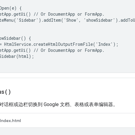
Open(e) {

etApp.getUi() // Or DocumentApp or FormApp.

teMenu('Sidebar').addItem('Show', 'showSidebar').addToU
owSidebar() {

= HtmlService.createHtmlOutputFromFile('Index');

etApp.getUi() // Or DocumentApp or FormApp.

Sidebar(html);

us(
)
话框或边栏切换到 Google 文档、表格或表单编辑器。
Index.html