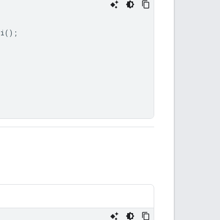
i();
