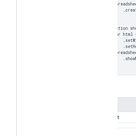
  Spreadshe
      .crea
}

function sh
  var html 
      .setW
      .setH
  Spreadshe
      .show
}
参数
名称
height