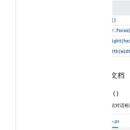
图表
方法
内容
HTML
close(
)
概览
editor
.
focus
google
.
script
.
history（客户端）
google
.
script
.
host（客户端）
setHeight(
he
google
.
script
.
run（客户端）
setWidth(
wid
google
.
script
.
url（客户端）
HTMLService
类
详细文档
HTML 输出
HTMLOutput
Meta
Tag
HTML 模板
close(
)
枚举
关闭当前对话框
沙盒模式
XFrame
Options
Mode 类
Code.gs
邮件
脚本执行和信息