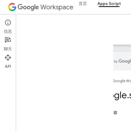
首页
Apps Script
Workspace
Apps Script
信息
概览
指南
参考文档
示例
支持
聊天
API
概览
首页
Google W
Google Workspace 服务
google
.
管理控制台
Calendar
聊天
本页内容
文档
属性
Drive
方法