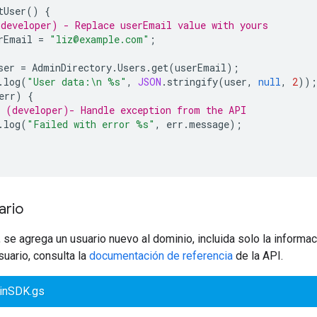
tUser
()
{
developer) - Replace userEmail value with yours
rEmail
=
"liz@example.com"
;
ser
=
AdminDirectory
.
Users
.
get
(
userEmail
);
.
log
(
"User data:\n %s"
,
JSON
.
stringify
(
user
,
null
,
2
));
err
)
{
 (developer)- Handle exception from the API
.
log
(
"Failed with error %s"
,
err
.
message
);
ario
 se agrega un usuario nuevo al dominio, incluida solo la informac
uario, consulta la
documentación de referencia
de la API.
inSDK.gs