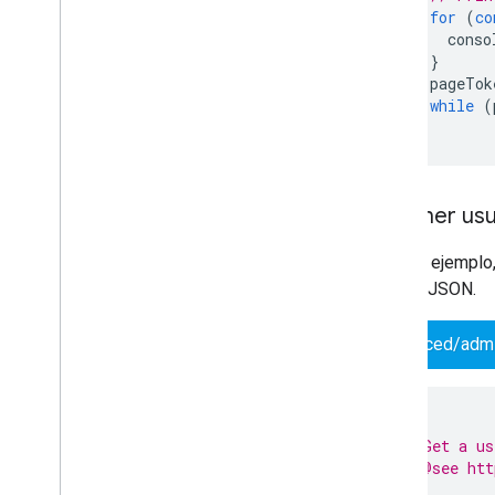
for
(
co
conso
}
pageTok
}
while
(
}
Obtener usu
En este ejemplo,
cadena JSON.
advanced/adm
/**
 * Get a us
 * @see htt
 */