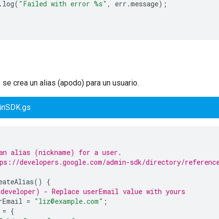
.
log
(
"Failed with error %s"
,
err
.
message
);
 se crea un alias (apodo) para un usuario.
inSDK.gs
an alias (nickname) for a user.
ps://developers.google.com/admin-sdk/directory/referenc
eateAlias
()
{
developer) - Replace userEmail value with yours
rEmail
=
"liz@example.com"
;
=
{