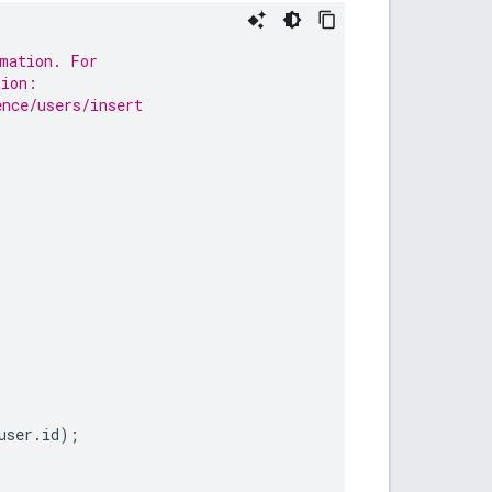
rmation. For
tion:
ence/users/insert
user
.
id
);