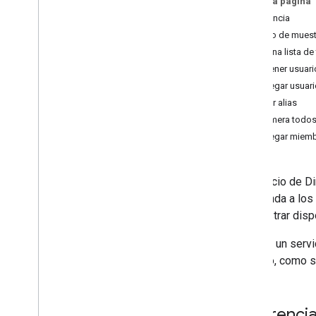
En esta página
API de Groups Settings
Referencia
API de distribuidor
Código de muest
API de Reports
Ve una lista de
Calendar
Obtener usuari
Chat
Agregar usuari
Documentos
Crear alias
Drive
Enumera todos
Formularios
Agregar miemb
Gmail
Hojas de cálculo
El servicio de D
Presentaciones
API brinda a lo
Lugar de trabajo
administrar disp
Más
.
.
.
Este es un serv
Otros servicios de Google
dominio, como s
Google Analytics
Google Maps
Google Translate
Referenci