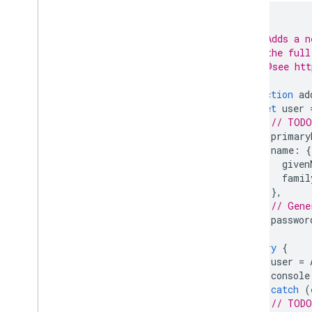
/**
 * Adds a n
 * the full
 * @see htt
 */
function
ad
let
user
// TODO
primary
name
:
{
given
famil
},
// Gene
passwor
};
try
{
user
=
console
}
catch
(
// TODO