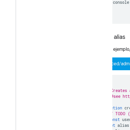
console
}
}
Crear alias
En este ejemplo,
advanced/adm
/**
 * Creates 
 * @see htt
 */
function
cr
// TODO (
const
use
let
alias