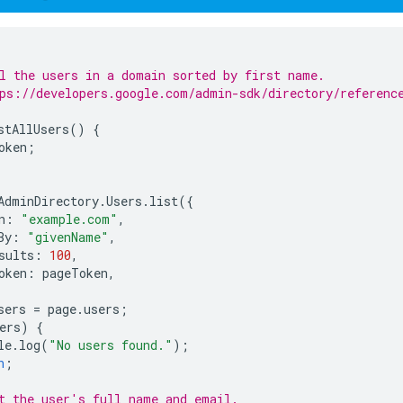
l the users in a domain sorted by first name.
ps://developers.google.com/admin-sdk/directory/referenc
stAllUsers
()
{
oken
;
AdminDirectory
.
Users
.
list
({
n
:
"example.com"
,
By
:
"givenName"
,
sults
:
100
,
oken
:
pageToken
,
sers
=
page
.
users
;
ers
)
{
le
.
log
(
"No users found."
);
n
;
t the user's full name and email.