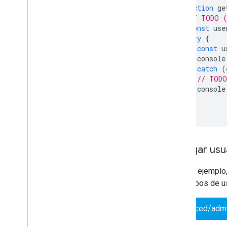
function
ge
// TODO (
const
use
try
{
const
u
console
}
catch
(
// TODO
console
}
}
Agregar usu
En este ejemplo,
de campos de us
advanced/adm