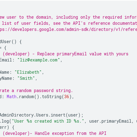
ew user to the domain, including only the required info
 list of user fields, see the API's reference documenta
ps://developers.google.com/admin-sdk/directory/v1/refer
dUser
()
{
=
{
 (developer) - Replace primaryEmail value with yours
Email
:
"liz@example.com"
,
Name
:
"Elizabeth"
,
yName
:
"Smith"
,
rate a random password string.
d
:
Math
.
random
().
toString
(
36
),
AdminDirectory
.
Users
.
insert
(
user
);
.
log
(
"User %s created with ID %s."
,
user
.
primaryEmail
,
err
)
{
 (developer)- Handle exception from the API