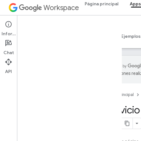
Página principal
Apps
Workspace
Apps Script
Información
Descripción general
Guías
Referencia
Ejemplos
Chat
API
traducciones real
Descripción general
Página principal
Servicios de Google Workspace
Consola del administrador
Servici
Servicios avanzados
API de Directory
API del administrador de licencias
empresariales
API de Groups Migration