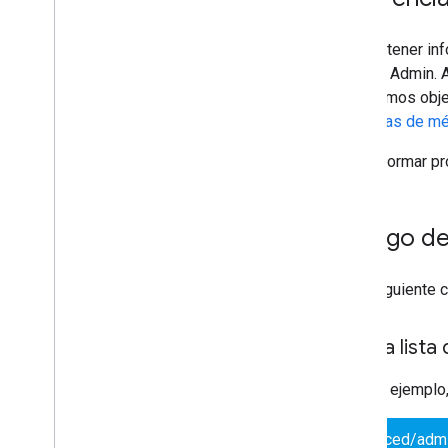
Vertex AI
You
Tube
Para obtener inf
Más
.
.
.
SDK de Admin. Al
los mismos obje
Servicios de servicios públicos
las firmas de m
Conexiones de base de datos de API
Usabilidad y optimización de datos
Para informar p
Contenido &HTML
Información sobre la ejecución de la
secuencia de comandos
Código de
Recursos del proyecto de
secuencia de comandos
En el siguiente 
Activadores y eventos de
automatización
Manifiesto
Ve una lista
Cuotas y límites
En este ejemplo
Complementos de Google
Workspace
advanced/adm