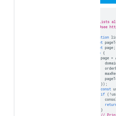
Servicios
Manifiesto
API de complementos
/**
 * Lists al
API de Apps Script
 * @see htt
 */
v1
function
li
Bibliotecas cliente
let
pageT
let
page
;
do
{
page
=
domai
order
maxRe
pageT
});
const
u
if
(
!
us
conso
retur
}
// Prin