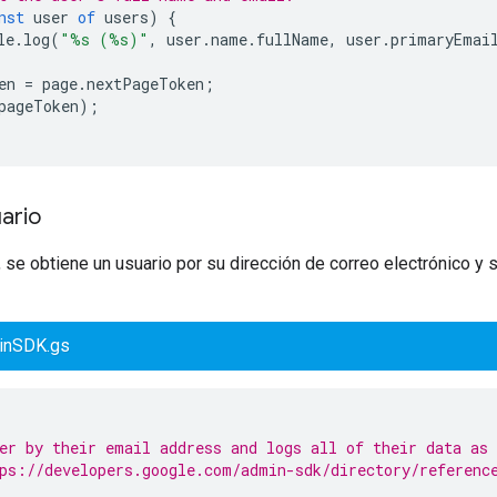
nst
user
of
users
)
{
le
.
log
(
"%s (%s)"
,
user
.
name
.
fullName
,
user
.
primaryEmai
en
=
page
.
nextPageToken
;
pageToken
);
ario
 se obtiene un usuario por su dirección de correo electrónico y
inSDK.gs
er by their email address and logs all of their data as
ps://developers.google.com/admin-sdk/directory/referenc