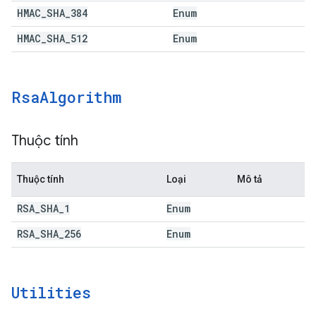
HMAC
_
SHA
_
384
Enum
HMAC
_
SHA
_
512
Enum
Rsa
Algorithm
Thuộc tính
Thuộc tính
Loại
Mô tả
RSA
_
SHA
_
1
Enum
RSA
_
SHA
_
256
Enum
Utilities