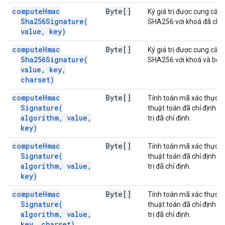
compute
Hmac
Byte[]
Ký giá trị được cung cấ
Sha256Signature(
SHA256 với khoá đã cho
value
,
key)
compute
Hmac
Byte[]
Ký giá trị được cung cấ
Sha256Signature(
SHA256 với khoá và bộ k
value
,
key
,
charset)
compute
Hmac
Byte[]
Tính toán mã xác thực 
Signature(
thuật toán đã chỉ định tr
algorithm
,
value
,
trị đã chỉ định.
key)
compute
Hmac
Byte[]
Tính toán mã xác thực 
Signature(
thuật toán đã chỉ định tr
algorithm
,
value
,
trị đã chỉ định.
key)
compute
Hmac
Byte[]
Tính toán mã xác thực 
Signature(
thuật toán đã chỉ định tr
algorithm
,
value
,
trị đã chỉ định.
key
,
charset)