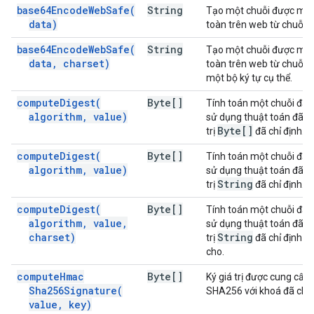
base64EncodeWebSafe(
String
Tạo một chuỗi được mã 
data)
toàn trên web từ chuỗi đ
base64EncodeWebSafe(
String
Tạo một chuỗi được mã 
data
,
charset)
toàn trên web từ chuỗi đ
một bộ ký tự cụ thể.
compute
Digest(
Byte[]
Tính toán một chuỗi đại
algorithm
,
value)
sử dụng thuật toán đã ch
Byte[]
trị
đã chỉ định.
compute
Digest(
Byte[]
Tính toán một chuỗi đại
algorithm
,
value)
sử dụng thuật toán đã ch
String
trị
đã chỉ định.
compute
Digest(
Byte[]
Tính toán một chuỗi đại
algorithm
,
value
,
sử dụng thuật toán đã ch
charset)
String
trị
đã chỉ định vớ
cho.
compute
Hmac
Byte[]
Ký giá trị được cung cấ
Sha256Signature(
SHA256 với khoá đã cho
value
,
key)