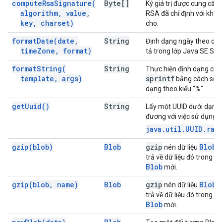
compute
Rsa
Signature(
Byte[]
Ký giá trị được cung cấp
algorithm
,
value
,
RSA đã chỉ định với khoá
key
,
charset)
cho.
format
Date(
date
,
String
Định dạng ngày theo qu
time
Zone
,
format)
tả trong lớp Java SE Si
format
String(
String
Thực hiện định dạng chu
template
,
args)
sprintf
bằng cách sử d
dạng theo kiểu "%".
get
Uuid(
)
String
Lấy một UUID dưới dạng 
đương với việc sử dụng 
java.util.UUID.ran
gzip(
blob)
Blob
gzip
Blob
nén dữ liệu
đ
trả về dữ liệu đó trong m
Blob
mới.
gzip(
blob
,
name)
Blob
gzip
Blob
nén dữ liệu
đ
trả về dữ liệu đó trong m
Blob
mới.