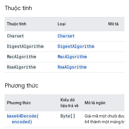
Thuộc tính
Thuộc tính
Loại
Mô tả
Charset
Charset
Digest
Algorithm
Digest
Algorithm
Mac
Algorithm
Mac
Algorithm
Rsa
Algorithm
Rsa
Algorithm
Phương thức
Kiểu dữ
Phương thức
Mô tả ngắn
liệu trả về
base64Decode(
Byte[]
Giải mã một chuỗi được
encoded)
64 thành một mảng byte