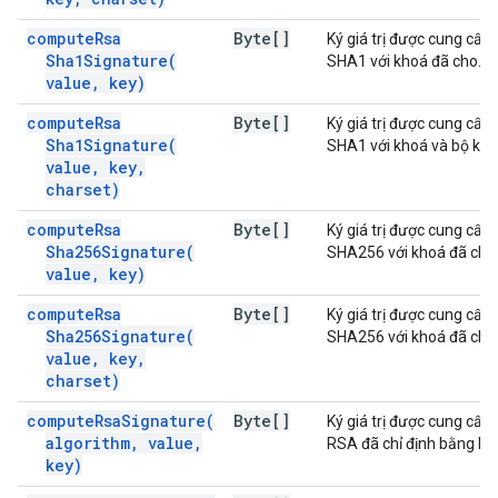
compute
Rsa
Byte[]
Ký giá trị được cung cấ
Sha1Signature(
SHA1 với khoá đã cho.
value
,
key)
compute
Rsa
Byte[]
Ký giá trị được cung cấ
Sha1Signature(
SHA1 với khoá và bộ ký t
value
,
key
,
charset)
compute
Rsa
Byte[]
Ký giá trị được cung cấ
Sha256Signature(
SHA256 với khoá đã cho
value
,
key)
compute
Rsa
Byte[]
Ký giá trị được cung cấ
Sha256Signature(
SHA256 với khoá đã cho
value
,
key
,
charset)
compute
Rsa
Signature(
Byte[]
Ký giá trị được cung cấp
algorithm
,
value
,
RSA đã chỉ định bằng kh
key)