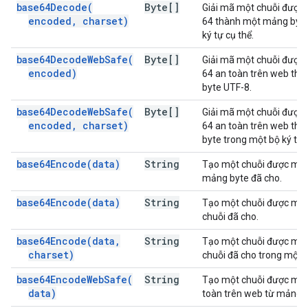
base64Decode(
Byte[]
Giải mã một chuỗi được
encoded
,
charset)
64 thành một mảng byte
ký tự cụ thể.
base64DecodeWebSafe(
Byte[]
Giải mã một chuỗi được
encoded)
64 an toàn trên web th
byte UTF-8.
base64DecodeWebSafe(
Byte[]
Giải mã một chuỗi được
encoded
,
charset)
64 an toàn trên web th
byte trong một bộ ký tự 
base64Encode(
data)
String
Tạo một chuỗi được mã 
mảng byte đã cho.
base64Encode(
data)
String
Tạo một chuỗi được mã 
chuỗi đã cho.
base64Encode(
data
,
String
Tạo một chuỗi được mã 
charset)
chuỗi đã cho trong một b
base64EncodeWebSafe(
String
Tạo một chuỗi được mã 
data)
toàn trên web từ mảng b