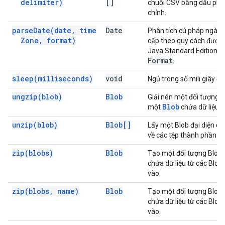
delimiter)
[]
chuỗi CSV bằng dấu phâ
chỉnh.
parse
Date(
date
,
time
Date
Phân tích cú pháp ngày 
Zone
,
format)
cấp theo quy cách được 
S
Java Standard Edition
Format
.
sleep(
milliseconds)
void
Ngủ trong số mili giây đã 
ungzip(
blob)
Blob
B
Giải nén một đối tượng
Blob
một
chứa dữ liệu 
unzip(
blob)
Blob[]
Lấy một Blob đại diện cho
về các tệp thành phần củ
zip(
blobs)
Blob
Tạo một đối tượng Blob m
chứa dữ liệu từ các Blob
vào.
zip(
blobs
,
name)
Blob
Tạo một đối tượng Blob m
chứa dữ liệu từ các Blob
vào.