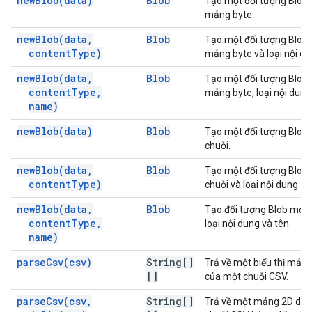
new
Blob(
data)
Blob
Tạo một đối tượng Blob
mảng byte.
new
Blob(
data
,
Blob
Tạo một đối tượng Blob
content
Type)
mảng byte và loại nội du
new
Blob(
data
,
Blob
Tạo một đối tượng Blob
content
Type
,
mảng byte, loại nội dung
name)
new
Blob(
data)
Blob
Tạo một đối tượng Blob
chuỗi.
new
Blob(
data
,
Blob
Tạo một đối tượng Blob
content
Type)
chuỗi và loại nội dung.
new
Blob(
data
,
Blob
Tạo đối tượng Blob mới 
content
Type
,
loại nội dung và tên.
name)
parse
Csv(
csv)
String[]
Trả về một biểu thị mản
[]
của một chuỗi CSV.
parse
Csv(
csv
,
String[]
Trả về một mảng 2D dạng