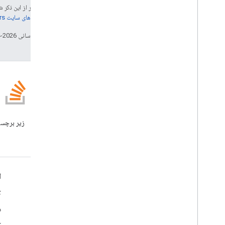
خدمات آب و برق، آب و برق، تاسیسات،
جز در مواردی که غیر از این ذک
خدمات آب و برق
جزئیات، به
خطمشی‌های سایت Google Developers‏
نمای کلی
خدمات آب و برق، آب و برق، تاسیسات،
تاریخ آخرین به‌روزرسانی 2026-04-13 به‌وقت ساعت هماهنگ جهانی.
خدمات آب و برق
Enums
Charset
الگوریتم Digest
الگوریتم مک
الگوریتم Rsa
وبلاگ
XML
وبلاگ Google Workspace
Developers را بخوانید
HTML و محتوا
اجرای اسکریپت و اطلاعات
منابع پروژه اسکریپت
Google Workspace برای توسعه دهندگان
ا
محرک ها و رویدادهای اتوماسیون
نمای کلی پلتفرم
ک
آشکار
سهمیه ها و محدودیت ها
محصولات توسعه دهنده
د