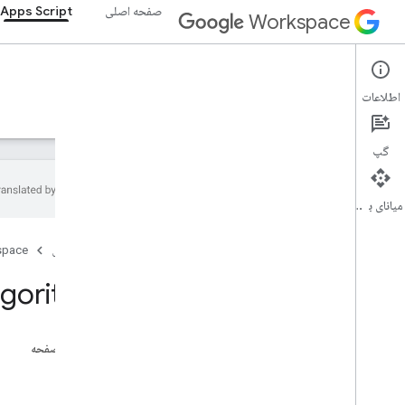
صفحه اصلی
Apps Script
Workspace
Apps Script
اطلاعات
نمای کلی
راهنما
مرجع
نمونه ها
پشتیبانی
گپ
میانای برنامه‌سازی کاربردی
نمای کلی
صفحه اصلی
space
خدمات Google Workspace
lgorithm
کنسول مدیریت
Calendar
چت کنید
در این صفحه
اسناد
خواص
Drive
تشکیل می دهد