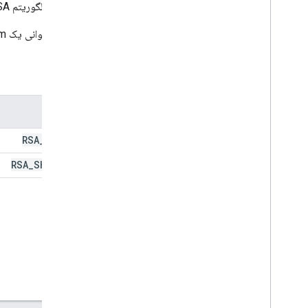
انتخابگر الگوریتم RSA
جیمیل
ورق
برای فراخوانی یک enum، کلاس والد، نام و ویژگی آن را فراخوانی می کنید. به عنوان مثال،
اسلایدها
فضای کار
خواص
بیشتر
.
.
.
ویژگی
سایر خدمات گوگل
Google Analytics
RSA
_
SHA
_
1
Google Maps
Google Translate
RSA
_
SHA
_
256
Vertex AI
یوتیوب
بیشتر
.
.
.
خدمات آب و برق
اتصالات API و پایگاه داده
قابلیت استفاده و بهینه سازی داده ها
بهينه سازي