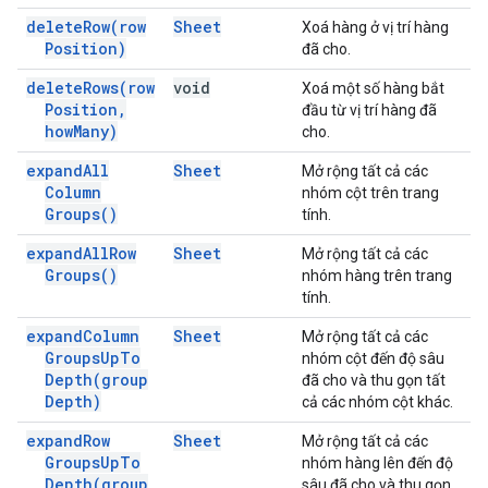
delete
Row(
row
Sheet
Xoá hàng ở vị trí hàng
Position)
đã cho.
delete
Rows(
row
void
Xoá một số hàng bắt
Position
,
đầu từ vị trí hàng đã
how
Many)
cho.
expand
All
Sheet
Mở rộng tất cả các
Column
nhóm cột trên trang
Groups(
)
tính.
expand
All
Row
Sheet
Mở rộng tất cả các
Groups(
)
nhóm hàng trên trang
tính.
expand
Column
Sheet
Mở rộng tất cả các
Groups
Up
To
nhóm cột đến độ sâu
Depth(
group
đã cho và thu gọn tất
Depth)
cả các nhóm cột khác.
expand
Row
Sheet
Mở rộng tất cả các
Groups
Up
To
nhóm hàng lên đến độ
Depth(
group
sâu đã cho và thu gọn