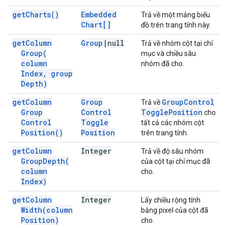
get
Charts(
)
Embedded
Trả về một mảng biểu
Chart[]
đồ trên trang tính này.
get
Column
Group
|
null
Trả về nhóm cột tại chỉ
Group(
mục và chiều sâu
column
nhóm đã cho.
Index
,
group
Depth)
get
Column
Group
Group
Control
Trả về
Group
Control
Toggle
Position
cho
Control
Toggle
tất cả các nhóm cột
Position(
)
Position
trên trang tính.
get
Column
Integer
Trả về độ sâu nhóm
Group
Depth(
của cột tại chỉ mục đã
column
cho.
Index)
get
Column
Integer
Lấy chiều rộng tính
Width(
column
bằng pixel của cột đã
Position)
cho.