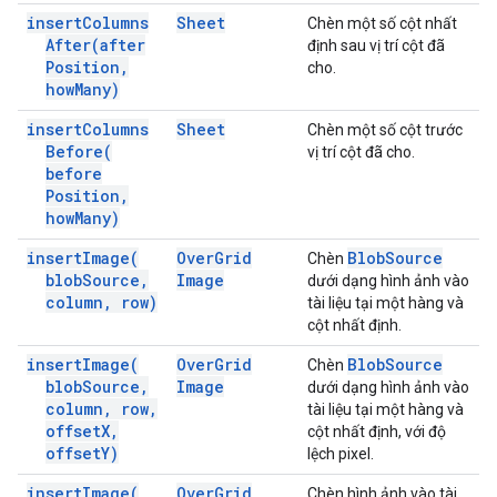
insert
Columns
Sheet
Chèn một số cột nhất
After(
after
định sau vị trí cột đã
Position
,
cho.
how
Many)
insert
Columns
Sheet
Chèn một số cột trước
Before(
vị trí cột đã cho.
before
Position
,
how
Many)
insert
Image(
Over
Grid
Blob
Source
Chèn
blob
Source
,
Image
dưới dạng hình ảnh vào
column
,
row)
tài liệu tại một hàng và
cột nhất định.
insert
Image(
Over
Grid
Blob
Source
Chèn
blob
Source
,
Image
dưới dạng hình ảnh vào
column
,
row
,
tài liệu tại một hàng và
offset
X
,
cột nhất định, với độ
offset
Y)
lệch pixel.
insert
Image(
Over
Grid
Chèn hình ảnh vào tài