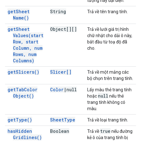
tượng này đại diện.
get
Sheet
String
Trả về tên trang tính.
Name(
)
get
Sheet
Object[][]
Trả về lưới giá trị hình
Values(
start
chữ nhật cho dải ô này,
Row
,
start
bắt đầu từ toạ độ đã
Column
,
num
cho.
Rows
,
num
Columns)
get
Slicers(
)
Slicer[]
Trả về một mảng các
bộ chọn trên trang tính.
get
Tab
Color
Color
|
null
Lấy màu thẻ trang tính
Object(
)
null
hoặc
nếu thẻ
trang tính không có
màu.
get
Type(
)
Sheet
Type
Trả về loại trang tính.
has
Hidden
Boolean
true
Trả về
nếu đường
Gridlines(
)
kẻ ô của trang tính bị