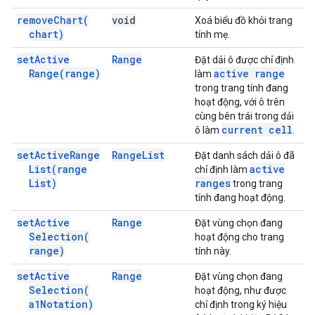
remove
Chart(
void
Xoá biểu đồ khỏi trang
chart)
tính mẹ.
set
Active
Range
Đặt dải ô được chỉ định
Range(
range)
active range
làm
trong trang tính đang
hoạt động, với ô trên
cùng bên trái trong dải
current cell
ô làm
.
set
Active
Range
Range
List
Đặt danh sách dải ô đã
List(
range
active
chỉ định làm
List)
ranges
trong trang
tính đang hoạt động.
set
Active
Range
Đặt vùng chọn đang
Selection(
hoạt động cho trang
range)
tính này.
set
Active
Range
Đặt vùng chọn đang
Selection(
hoạt động, như được
a1Notation)
chỉ định trong ký hiệu