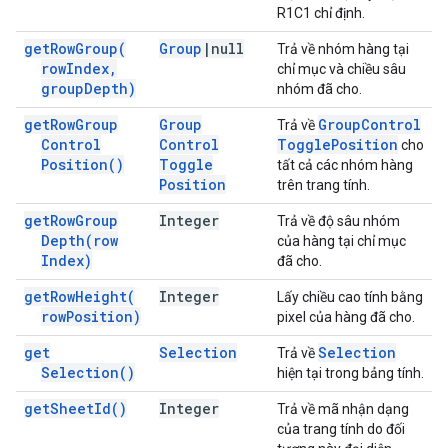
R1C1 chỉ định.
get
Row
Group(
Group
|
null
Trả về nhóm hàng tại
row
Index
,
chỉ mục và chiều sâu
group
Depth)
nhóm đã cho.
get
Row
Group
Group
Group
Control
Trả về
Control
Control
Toggle
Position
cho
Position(
)
Toggle
tất cả các nhóm hàng
Position
trên trang tính.
get
Row
Group
Integer
Trả về độ sâu nhóm
Depth(
row
của hàng tại chỉ mục
Index)
đã cho.
get
Row
Height(
Integer
Lấy chiều cao tính bằng
row
Position)
pixel của hàng đã cho.
get
Selection
Selection
Trả về
Selection(
)
hiện tại trong bảng tính.
get
Sheet
Id(
)
Integer
Trả về mã nhận dạng
của trang tính do đối