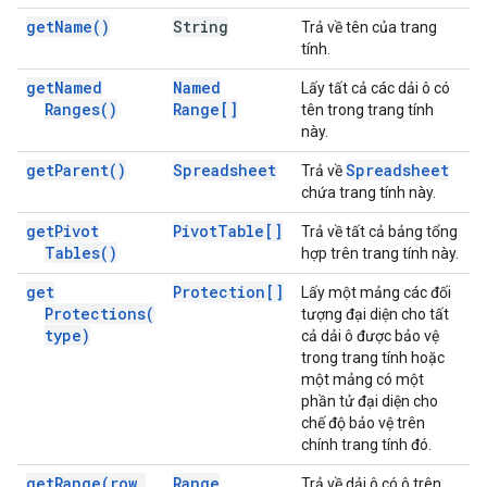
get
Name(
)
String
Trả về tên của trang
tính.
get
Named
Named
Lấy tất cả các dải ô có
Ranges(
)
Range[]
tên trong trang tính
này.
get
Parent(
)
Spreadsheet
Spreadsheet
Trả về
chứa trang tính này.
get
Pivot
Pivot
Table[]
Trả về tất cả bảng tổng
Tables(
)
hợp trên trang tính này.
get
Protection[]
Lấy một mảng các đối
Protections(
tượng đại diện cho tất
type)
cả dải ô được bảo vệ
trong trang tính hoặc
một mảng có một
phần tử đại diện cho
chế độ bảo vệ trên
chính trang tính đó.
get
Range(
row
,
Range
Trả về dải ô có ô trên