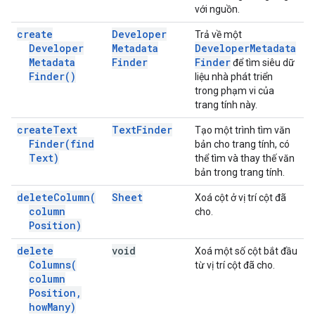
với nguồn.
create
Developer
Trả về một
Developer
Metadata
Developer
Metadata
Metadata
Finder
Finder
để tìm siêu dữ
Finder(
)
liệu nhà phát triển
trong phạm vi của
trang tính này.
create
Text
Text
Finder
Tạo một trình tìm văn
Finder(
find
bản cho trang tính, có
Text)
thể tìm và thay thế văn
bản trong trang tính.
delete
Column(
Sheet
Xoá cột ở vị trí cột đã
column
cho.
Position)
delete
void
Xoá một số cột bắt đầu
Columns(
từ vị trí cột đã cho.
column
Position
,
how
Many)