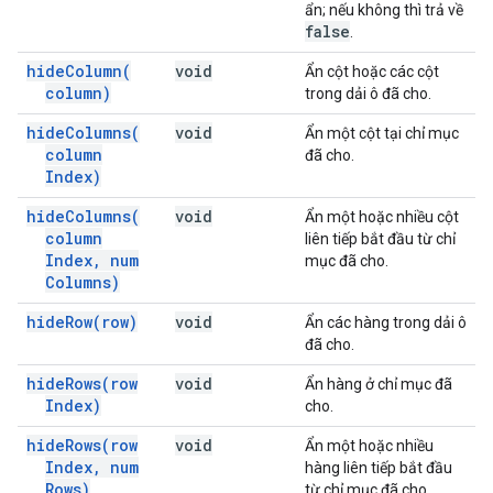
ẩn; nếu không thì trả về
false
.
hide
Column(
void
Ẩn cột hoặc các cột
column)
trong dải ô đã cho.
hide
Columns(
void
Ẩn một cột tại chỉ mục
column
đã cho.
Index)
hide
Columns(
void
Ẩn một hoặc nhiều cột
column
liên tiếp bắt đầu từ chỉ
Index
,
num
mục đã cho.
Columns)
hide
Row(
row)
void
Ẩn các hàng trong dải ô
đã cho.
hide
Rows(
row
void
Ẩn hàng ở chỉ mục đã
Index)
cho.
hide
Rows(
row
void
Ẩn một hoặc nhiều
Index
,
num
hàng liên tiếp bắt đầu
Rows)
từ chỉ mục đã cho.