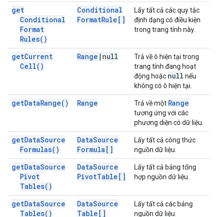
get
Conditional
Lấy tất cả các quy tắc
Conditional
Format
Rule[]
định dạng có điều kiện
Format
trong trang tính này.
Rules(
)
get
Current
Range
|
null
Trả về ô hiện tại trong
Cell(
)
trang tính đang hoạt
null
động hoặc
nếu
không có ô hiện tại.
get
Data
Range(
)
Range
Range
Trả về một
tương ứng với các
phương diện có dữ liệu.
get
Data
Source
Data
Source
Lấy tất cả công thức
Formulas(
)
Formula[]
nguồn dữ liệu.
get
Data
Source
Data
Source
Lấy tất cả bảng tổng
Pivot
Pivot
Table[]
hợp nguồn dữ liệu.
Tables(
)
get
Data
Source
Data
Source
Lấy tất cả các bảng
Tables(
)
Table[]
nguồn dữ liệu.