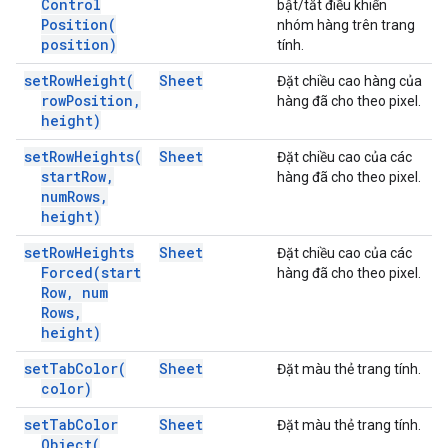
Control
bật/tắt điều khiển
Position(
nhóm hàng trên trang
position)
tính.
set
Row
Height(
Sheet
Đặt chiều cao hàng của
row
Position
,
hàng đã cho theo pixel.
height)
set
Row
Heights(
Sheet
Đặt chiều cao của các
start
Row
,
hàng đã cho theo pixel.
num
Rows
,
height)
set
Row
Heights
Sheet
Đặt chiều cao của các
Forced(
start
hàng đã cho theo pixel.
Row
,
num
Rows
,
height)
set
Tab
Color(
Sheet
Đặt màu thẻ trang tính.
color)
set
Tab
Color
Sheet
Đặt màu thẻ trang tính.
Object(