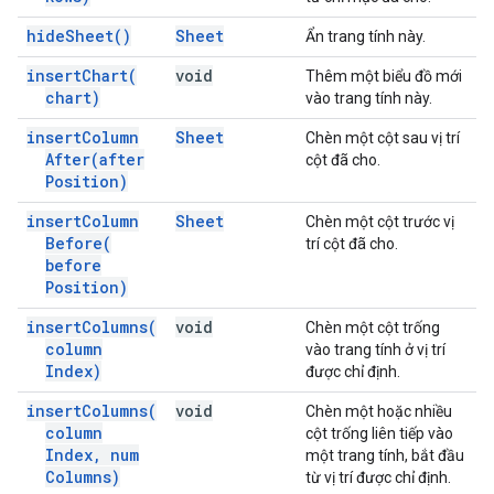
hide
Sheet(
)
Sheet
Ẩn trang tính này.
insert
Chart(
void
Thêm một biểu đồ mới
chart)
vào trang tính này.
insert
Column
Sheet
Chèn một cột sau vị trí
After(
after
cột đã cho.
Position)
insert
Column
Sheet
Chèn một cột trước vị
Before(
trí cột đã cho.
before
Position)
insert
Columns(
void
Chèn một cột trống
column
vào trang tính ở vị trí
Index)
được chỉ định.
insert
Columns(
void
Chèn một hoặc nhiều
column
cột trống liên tiếp vào
Index
,
num
một trang tính, bắt đầu
Columns)
từ vị trí được chỉ định.