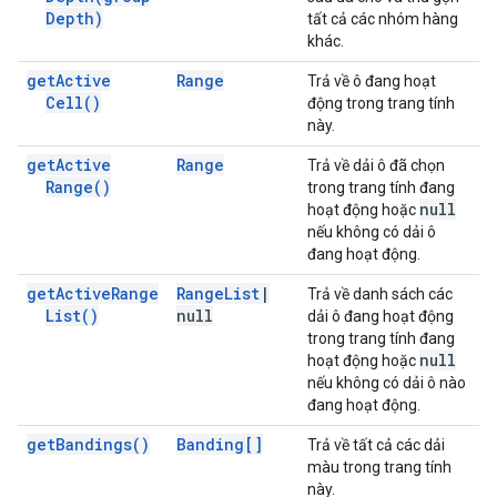
Depth)
tất cả các nhóm hàng
khác.
get
Active
Range
Trả về ô đang hoạt
Cell(
)
động trong trang tính
này.
get
Active
Range
Trả về dải ô đã chọn
Range(
)
trong trang tính đang
null
hoạt động hoặc
nếu không có dải ô
đang hoạt động.
get
Active
Range
Range
List
|
Trả về danh sách các
List(
)
null
dải ô đang hoạt động
trong trang tính đang
null
hoạt động hoặc
nếu không có dải ô nào
đang hoạt động.
get
Bandings(
)
Banding[]
Trả về tất cả các dải
màu trong trang tính
này.