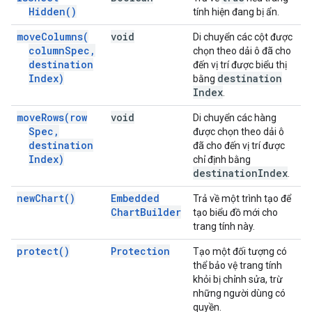
Hidden(
)
tính hiện đang bị ẩn.
move
Columns(
void
Di chuyển các cột được
column
Spec
,
chọn theo dải ô đã cho
destination
đến vị trí được biểu thị
Index)
destination
bằng
Index
.
move
Rows(
row
void
Di chuyển các hàng
Spec
,
được chọn theo dải ô
destination
đã cho đến vị trí được
Index)
chỉ định bằng
destination
Index
.
new
Chart(
)
Embedded
Trả về một trình tạo để
Chart
Builder
tạo biểu đồ mới cho
trang tính này.
protect(
)
Protection
Tạo một đối tượng có
thể bảo vệ trang tính
khỏi bị chỉnh sửa, trừ
những người dùng có
quyền.