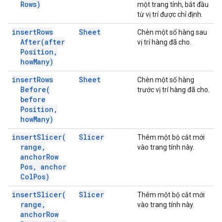
Rows)
một trang tính, bắt đầu
từ vị trí được chỉ định.
insert
Rows
Sheet
Chèn một số hàng sau
After(
after
vị trí hàng đã cho.
Position
,
how
Many)
insert
Rows
Sheet
Chèn một số hàng
Before(
trước vị trí hàng đã cho.
before
Position
,
how
Many)
insert
Slicer(
Slicer
Thêm một bộ cắt mới
range
,
vào trang tính này.
anchor
Row
Pos
,
anchor
Col
Pos)
insert
Slicer(
Slicer
Thêm một bộ cắt mới
range
,
vào trang tính này.
anchor
Row