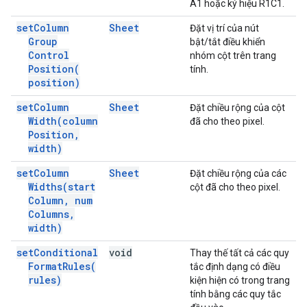
A1 hoặc ký hiệu R1C1.
set
Column
Sheet
Đặt vị trí của nút
Group
bật/tắt điều khiển
Control
nhóm cột trên trang
Position(
tính.
position)
set
Column
Sheet
Đặt chiều rộng của cột
Width(
column
đã cho theo pixel.
Position
,
width)
set
Column
Sheet
Đặt chiều rộng của các
Widths(
start
cột đã cho theo pixel.
Column
,
num
Columns
,
width)
set
Conditional
void
Thay thế tất cả các quy
Format
Rules(
tắc định dạng có điều
rules)
kiện hiện có trong trang
tính bằng các quy tắc