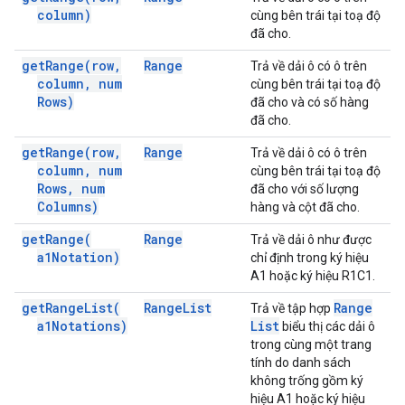
column)
cùng bên trái tại toạ độ
đã cho.
get
Range(
row
,
Range
Trả về dải ô có ô trên
column
,
num
cùng bên trái tại toạ độ
Rows)
đã cho và có số hàng
đã cho.
get
Range(
row
,
Range
Trả về dải ô có ô trên
column
,
num
cùng bên trái tại toạ độ
Rows
,
num
đã cho với số lượng
Columns)
hàng và cột đã cho.
get
Range(
Range
Trả về dải ô như được
a1Notation)
chỉ định trong ký hiệu
A1 hoặc ký hiệu R1C1.
get
Range
List(
Range
List
Range
Trả về tập hợp
a1Notations)
List
biểu thị các dải ô
trong cùng một trang
tính do danh sách
không trống gồm ký
hiệu A1 hoặc ký hiệu