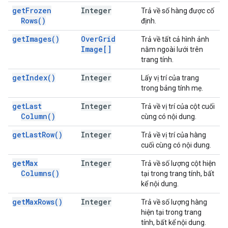
get
Frozen
Integer
Trả về số hàng được cố
Rows(
)
định.
get
Images(
)
Over
Grid
Trả về tất cả hình ảnh
Image[]
nằm ngoài lưới trên
trang tính.
get
Index(
)
Integer
Lấy vị trí của trang
trong bảng tính mẹ.
get
Last
Integer
Trả về vị trí của cột cuối
Column(
)
cùng có nội dung.
get
Last
Row(
)
Integer
Trả về vị trí của hàng
cuối cùng có nội dung.
get
Max
Integer
Trả về số lượng cột hiện
Columns(
)
tại trong trang tính, bất
kể nội dung.
get
Max
Rows(
)
Integer
Trả về số lượng hàng
hiện tại trong trang
tính, bất kể nội dung.