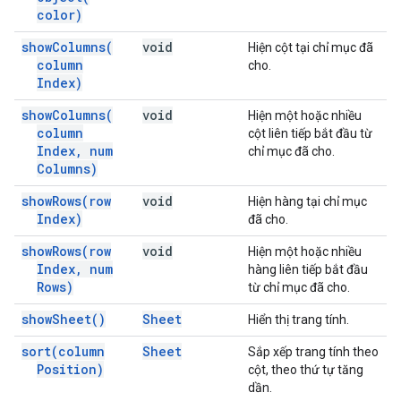
color)
show
Columns(
void
Hiện cột tại chỉ mục đã
column
cho.
Index)
show
Columns(
void
Hiện một hoặc nhiều
column
cột liên tiếp bắt đầu từ
Index
,
num
chỉ mục đã cho.
Columns)
show
Rows(
row
void
Hiện hàng tại chỉ mục
Index)
đã cho.
show
Rows(
row
void
Hiện một hoặc nhiều
Index
,
num
hàng liên tiếp bắt đầu
Rows)
từ chỉ mục đã cho.
show
Sheet(
)
Sheet
Hiển thị trang tính.
sort(
column
Sheet
Sắp xếp trang tính theo
Position)
cột, theo thứ tự tăng
dần.