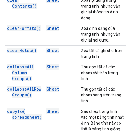
clear
Sheet
Xoá nội dung trong
Contents(
)
trang tính, nhưng vẫn
giữ lại thông tin định
dạng.
clear
Formats(
)
Sheet
Xoá định dạng của
trang tính, nhưng vẫn
giữ lại nội dung.
clear
Notes(
)
Sheet
Xoá tất cả ghi chú trên
trang tính.
collapse
All
Sheet
Thu gọn tất cả các
Column
nhóm cột trên trang
Groups(
)
tính.
collapse
All
Row
Sheet
Thu gọn tất cả các
Groups(
)
nhóm hàng trên trang
tính.
copy
To(
Sheet
Sao chép trang tính
spreadsheet)
vào một bảng tính nhất
định. Bảng tính này có
thể là bảng tính giống