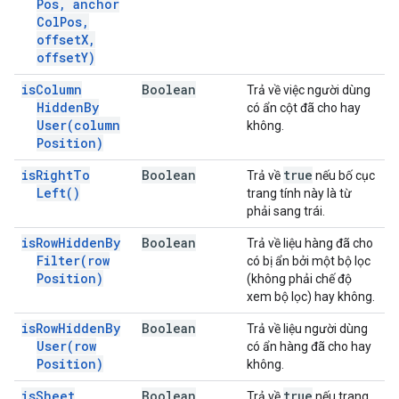
Pos
,
anchor
Col
Pos
,
offset
X
,
offset
Y)
is
Column
Boolean
Trả về việc người dùng
Hidden
By
có ẩn cột đã cho hay
User(
column
không.
Position)
is
Right
To
Boolean
true
Trả về
nếu bố cục
Left(
)
trang tính này là từ
phải sang trái.
is
Row
Hidden
By
Boolean
Trả về liệu hàng đã cho
Filter(
row
có bị ẩn bởi một bộ lọc
Position)
(không phải chế độ
xem bộ lọc) hay không.
is
Row
Hidden
By
Boolean
Trả về liệu người dùng
User(
row
có ẩn hàng đã cho hay
Position)
không.
is
Sheet
Boolean
true
Trả về
nếu trang