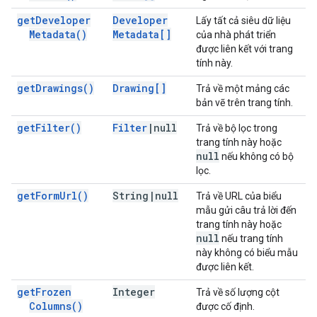
get
Developer
Developer
Lấy tất cả siêu dữ liệu
Metadata(
)
Metadata[]
của nhà phát triển
được liên kết với trang
tính này.
get
Drawings(
)
Drawing[]
Trả về một mảng các
bản vẽ trên trang tính.
get
Filter(
)
Filter
|
null
Trả về bộ lọc trong
trang tính này hoặc
null
nếu không có bộ
lọc.
get
Form
Url(
)
String
|
null
Trả về URL của biểu
mẫu gửi câu trả lời đến
trang tính này hoặc
null
nếu trang tính
này không có biểu mẫu
được liên kết.
get
Frozen
Integer
Trả về số lượng cột
Columns(
)
được cố định.