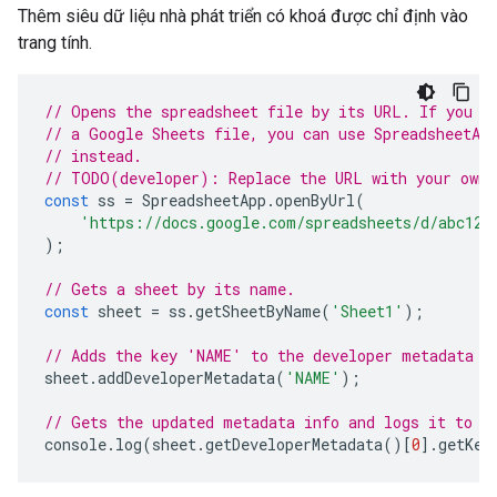
Thêm siêu dữ liệu nhà phát triển có khoá được chỉ định vào
trang tính.
// Opens the spreadsheet file by its URL. If you c
// a Google Sheets file, you can use SpreadsheetAp
// instead.
// TODO(developer): Replace the URL with your own.
const
ss
=
SpreadsheetApp
.
openByUrl
(
'https://docs.google.com/spreadsheets/d/abc123
);
// Gets a sheet by its name.
const
sheet
=
ss
.
getSheetByName
(
'Sheet1'
);
// Adds the key 'NAME' to the developer metadata f
sheet
.
addDeveloperMetadata
(
'NAME'
);
// Gets the updated metadata info and logs it to t
console
.
log
(
sheet
.
getDeveloperMetadata
()[
0
].
getKey