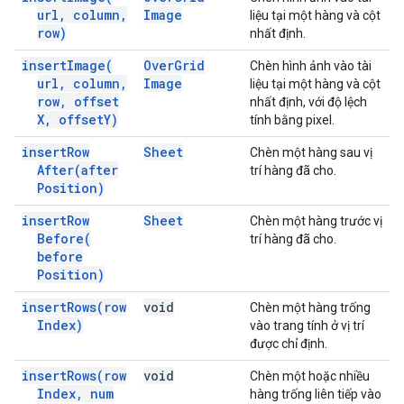
url
,
column
,
Image
liệu tại một hàng và cột
row)
nhất định.
insert
Image(
Over
Grid
Chèn hình ảnh vào tài
url
,
column
,
Image
liệu tại một hàng và cột
row
,
offset
nhất định, với độ lệch
X
,
offset
Y)
tính bằng pixel.
insert
Row
Sheet
Chèn một hàng sau vị
After(
after
trí hàng đã cho.
Position)
insert
Row
Sheet
Chèn một hàng trước vị
Before(
trí hàng đã cho.
before
Position)
insert
Rows(
row
void
Chèn một hàng trống
Index)
vào trang tính ở vị trí
được chỉ định.
insert
Rows(
row
void
Chèn một hoặc nhiều
Index
,
num
hàng trống liên tiếp vào