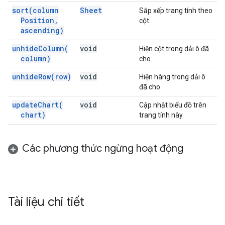
sort(
column
Sheet
Sắp xếp trang tính theo
Position
,
cột.
ascending)
unhide
Column(
void
Hiện cột trong dải ô đã
column)
cho.
unhide
Row(
row)
void
Hiện hàng trong dải ô
đã cho.
update
Chart(
void
Cập nhật biểu đồ trên
chart)
trang tính này.
Các phương thức ngừng hoạt động
Tài liệu chi tiết