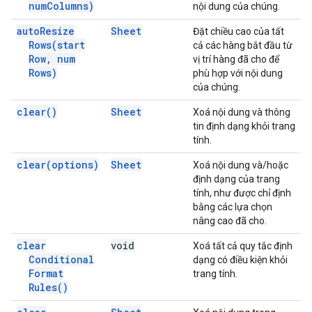
num
Columns)
nội dung của chúng.
auto
Resize
Sheet
Đặt chiều cao của tất
Rows(
start
cả các hàng bắt đầu từ
Row
,
num
vị trí hàng đã cho để
Rows)
phù hợp với nội dung
của chúng.
clear(
)
Sheet
Xoá nội dung và thông
tin định dạng khỏi trang
tính.
clear(
options)
Sheet
Xoá nội dung và/hoặc
định dạng của trang
tính, như được chỉ định
bằng các lựa chọn
nâng cao đã cho.
clear
void
Xoá tất cả quy tắc định
Conditional
dạng có điều kiện khỏi
Format
trang tính.
Rules(
)