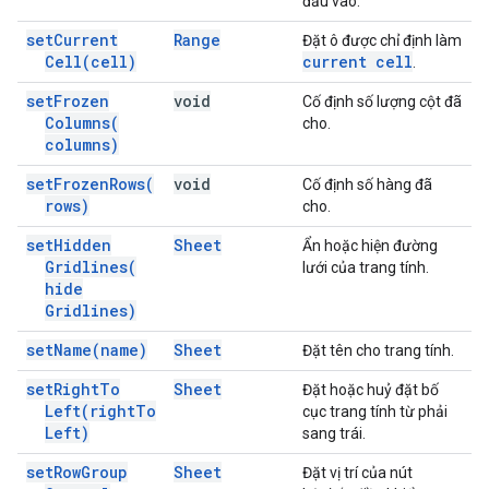
đầu vào.
set
Current
Range
Đặt ô được chỉ định làm
Cell(
cell)
current cell
.
set
Frozen
void
Cố định số lượng cột đã
Columns(
cho.
columns)
set
Frozen
Rows(
void
Cố định số hàng đã
rows)
cho.
set
Hidden
Sheet
Ẩn hoặc hiện đường
Gridlines(
lưới của trang tính.
hide
Gridlines)
set
Name(
name)
Sheet
Đặt tên cho trang tính.
set
Right
To
Sheet
Đặt hoặc huỷ đặt bố
Left(
right
To
cục trang tính từ phải
Left)
sang trái.
set
Row
Group
Sheet
Đặt vị trí của nút