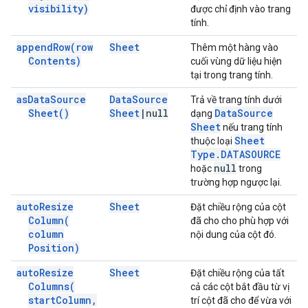
visibility)
được chỉ định vào trang
tính.
append
Row(
row
Sheet
Thêm một hàng vào
Contents)
cuối vùng dữ liệu hiện
tại trong trang tính.
as
Data
Source
Data
Source
Trả về trang tính dưới
Sheet(
)
Sheet
|
null
Data
Source
dạng
Sheet
nếu trang tính
Sheet
thuộc loại
Type
.
DATASOURCE
null
hoặc
trong
trường hợp ngược lại.
auto
Resize
Sheet
Đặt chiều rộng của cột
Column(
đã cho cho phù hợp với
column
nội dung của cột đó.
Position)
auto
Resize
Sheet
Đặt chiều rộng của tất
Columns(
cả các cột bắt đầu từ vị
start
Column
,
trí cột đã cho để vừa với