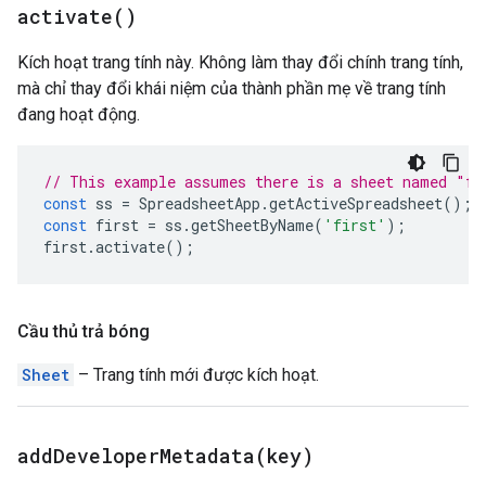
activate(
)
Kích hoạt trang tính này. Không làm thay đổi chính trang tính,
mà chỉ thay đổi khái niệm của thành phần mẹ về trang tính
đang hoạt động.
// This example assumes there is a sheet named "fi
const
ss
=
SpreadsheetApp
.
getActiveSpreadsheet
();
const
first
=
ss
.
getSheetByName
(
'first'
);
first
.
activate
();
Cầu thủ trả bóng
Sheet
– Trang tính mới được kích hoạt.
addDeveloperMetadata(
key)