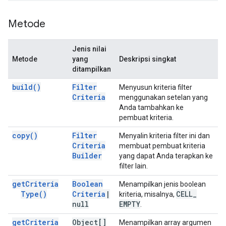
Metode
Jenis nilai
Metode
yang
Deskripsi singkat
ditampilkan
build(
)
Filter
Menyusun kriteria filter
Criteria
menggunakan setelan yang
Anda tambahkan ke
pembuat kriteria.
copy(
)
Filter
Menyalin kriteria filter ini dan
Criteria
membuat pembuat kriteria
Builder
yang dapat Anda terapkan ke
filter lain.
get
Criteria
Boolean
Menampilkan jenis boolean
Type(
)
Criteria
|
CELL
_
kriteria, misalnya,
null
EMPTY
.
get
Criteria
Object[]
Menampilkan array argumen