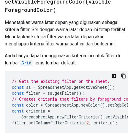
setVisibleForegroundColor(
visible
Foreground
Color)
Menetapkan warna latar depan yang digunakan sebagai
kriteria filter. Sel dengan warna latar depan ini tetap terlihat.
Menetapkan kriteria filter warna latar depan akan
menghapus kriteria filter warna saat ini dari builder ini.
Anda hanya dapat menggunakan kriteria ini untuk filter di
lembar
Grid
, jenis lembar default.
// Gets the existing filter on the sheet.
const
ss
=
SpreadsheetApp
.
getActiveSheet
();
const
filter
=
ss
.
getFilter
();
// Creates criteria that filters by foreground col
const
color
=
SpreadsheetApp
.
newColor
().
setRgbColo
const
criteria
=
SpreadsheetApp
.
newFilterCriteria
().
setVisibleF
filter
.
setColumnFilterCriteria
(
2
,
criteria
);