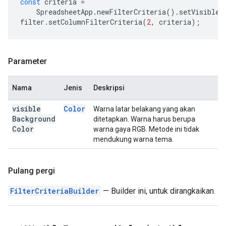
const
criteria
=
SpreadsheetApp
.
newFilterCriteria
().
setVisibleB
filter
.
setColumnFilterCriteria
(
2
,
criteria
);
Parameter
Nama
Jenis
Deskripsi
visible
Color
Warna latar belakang yang akan
Background
ditetapkan. Warna harus berupa
Color
warna gaya RGB. Metode ini tidak
mendukung warna tema.
Pulang pergi
FilterCriteriaBuilder
— Builder ini, untuk dirangkaikan.