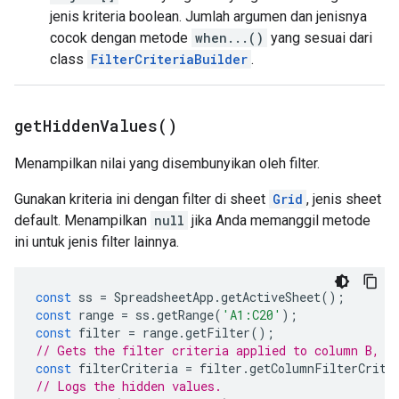
jenis kriteria boolean. Jumlah argumen dan jenisnya
cocok dengan metode
when...()
yang sesuai dari
class
FilterCriteriaBuilder
.
get
Hidden
Values(
)
Menampilkan nilai yang disembunyikan oleh filter.
Gunakan kriteria ini dengan filter di sheet
Grid
, jenis sheet
default. Menampilkan
null
jika Anda memanggil metode
ini untuk jenis filter lainnya.
const
ss
=
SpreadsheetApp
.
getActiveSheet
();
const
range
=
ss
.
getRange
(
'A1:C20'
);
const
filter
=
range
.
getFilter
();
// Gets the filter criteria applied to column B, t
const
filterCriteria
=
filter
.
getColumnFilterCrite
// Logs the hidden values.