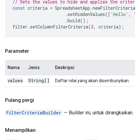
// Sets the values to hide and applies the criteri
const
criteria
=
SpreadsheetApp
.
newFilterCriteria
(
.
setHiddenValues
([
'Hello'
,
'W
.
build
();
filter
.
setColumnFilterCriteria
(
3
,
criteria
);
Parameter
Nama
Jenis
Deskripsi
values
String[]
Daftar nilai yang akan disembunyikan.
Pulang pergi
FilterCriteriaBuilder
— Builder ini, untuk dirangkaikan.
Menampilkan