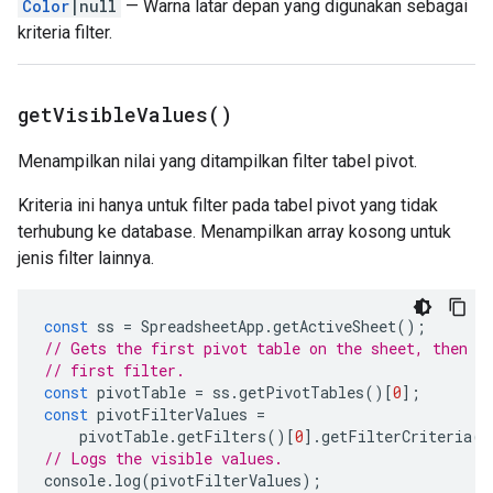
Color
|null
— Warna latar depan yang digunakan sebagai
kriteria filter.
get
Visible
Values(
)
Menampilkan nilai yang ditampilkan filter tabel pivot.
Kriteria ini hanya untuk filter pada tabel pivot yang tidak
terhubung ke database. Menampilkan array kosong untuk
jenis filter lainnya.
const
ss
=
SpreadsheetApp
.
getActiveSheet
();
// Gets the first pivot table on the sheet, then g
// first filter.
const
pivotTable
=
ss
.
getPivotTables
()[
0
];
const
pivotFilterValues
=
pivotTable
.
getFilters
()[
0
].
getFilterCriteria
()
// Logs the visible values.
console
.
log
(
pivotFilterValues
);