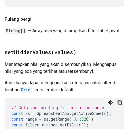
Pulang pergi
String[]
— Array nilai yang ditampilkan filter tabel pivot.
setHiddenValues(
values)
Menetapkan nilai yang akan disembunyikan. Menghapus
nilai yang ada yang terlihat atau tersembunyi.
Anda hanya dapat menggunakan kriteria ini untuk filter di
lembar
Grid
, jenis lembar default.
// Gets the existing filter on the range.
const
ss
=
SpreadsheetApp
.
getActiveSheet
();
const
range
=
ss
.
getRange
(
'A1:C20'
);
const
filter
=
range
.
getFilter
();