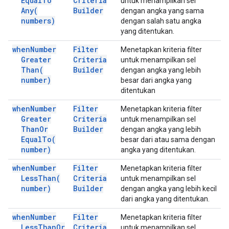
Equal
To
Criteria
untuk menampilkan sel
Any(
Builder
dengan angka yang sama
numbers)
dengan salah satu angka
yang ditentukan.
when
Number
Filter
Menetapkan kriteria filter
Greater
Criteria
untuk menampilkan sel
Than(
Builder
dengan angka yang lebih
number)
besar dari angka yang
ditentukan
when
Number
Filter
Menetapkan kriteria filter
Greater
Criteria
untuk menampilkan sel
Than
Or
Builder
dengan angka yang lebih
Equal
To(
besar dari atau sama dengan
number)
angka yang ditentukan.
when
Number
Filter
Menetapkan kriteria filter
Less
Than(
Criteria
untuk menampilkan sel
number)
Builder
dengan angka yang lebih kecil
dari angka yang ditentukan.
when
Number
Filter
Menetapkan kriteria filter
Less
Than
Or
Criteria
untuk menampilkan sel