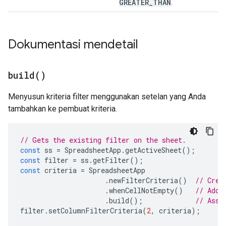
GREATER
_
THAN
.
Dokumentasi mendetail
build(
)
Menyusun kriteria filter menggunakan setelan yang Anda
tambahkan ke pembuat kriteria.
// Gets the existing filter on the sheet.
const
ss
=
SpreadsheetApp
.
getActiveSheet
();
const
filter
=
ss
.
getFilter
();
const
criteria
=
SpreadsheetApp
.
newFilterCriteria
()
// Crea
.
whenCellNotEmpty
()
// Adds
.
build
();
// Asse
filter
.
setColumnFilterCriteria
(
2
,
criteria
);