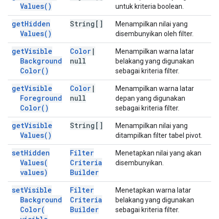
Values(
)
untuk kriteria boolean.
get
Hidden
String[]
Menampilkan nilai yang
Values(
)
disembunyikan oleh filter.
get
Visible
Color
|
Menampilkan warna latar
Background
null
belakang yang digunakan
Color(
)
sebagai kriteria filter.
get
Visible
Color
|
Menampilkan warna latar
Foreground
null
depan yang digunakan
Color(
)
sebagai kriteria filter.
get
Visible
String[]
Menampilkan nilai yang
Values(
)
ditampilkan filter tabel pivot.
set
Hidden
Filter
Menetapkan nilai yang akan
Values(
Criteria
disembunyikan.
values)
Builder
set
Visible
Filter
Menetapkan warna latar
Background
Criteria
belakang yang digunakan
Color(
Builder
sebagai kriteria filter.