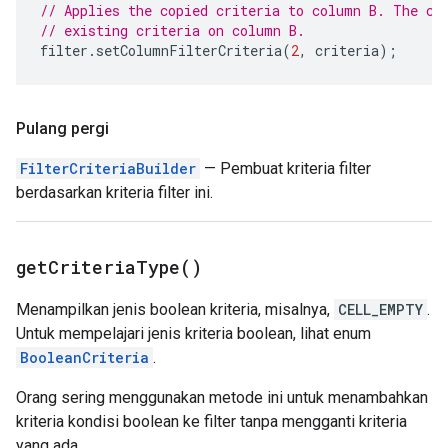
// Applies the copied criteria to column B. The co
// existing criteria on column B.
filter
.
setColumnFilterCriteria
(
2
,
criteria
);
Pulang pergi
FilterCriteriaBuilder
— Pembuat kriteria filter
berdasarkan kriteria filter ini.
get
Criteria
Type(
)
Menampilkan jenis boolean kriteria, misalnya,
CELL_EMPTY
.
Untuk mempelajari jenis kriteria boolean, lihat enum
BooleanCriteria
.
Orang sering menggunakan metode ini untuk menambahkan
kriteria kondisi boolean ke filter tanpa mengganti kriteria
yang ada.