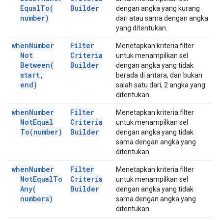
Equal
To(
Builder
dengan angka yang kurang
number)
dari atau sama dengan angka
yang ditentukan.
when
Number
Filter
Menetapkan kriteria filter
Not
Criteria
untuk menampilkan sel
Between(
Builder
dengan angka yang tidak
start
,
berada di antara, dan bukan
end)
salah satu dari, 2 angka yang
ditentukan.
when
Number
Filter
Menetapkan kriteria filter
Not
Equal
Criteria
untuk menampilkan sel
To(
number)
Builder
dengan angka yang tidak
sama dengan angka yang
ditentukan.
when
Number
Filter
Menetapkan kriteria filter
Not
Equal
To
Criteria
untuk menampilkan sel
Any(
Builder
dengan angka yang tidak
numbers)
sama dengan angka yang
ditentukan.