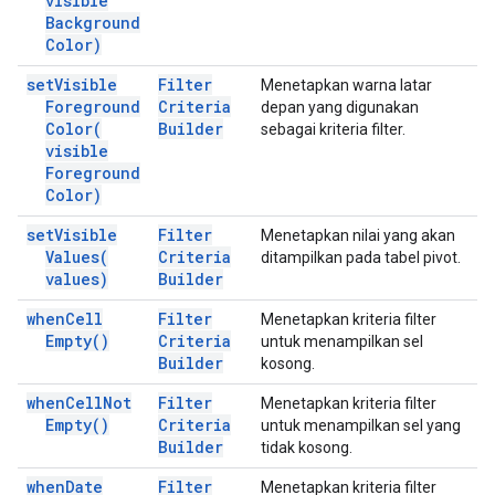
visible
Background
Color)
set
Visible
Filter
Menetapkan warna latar
Foreground
Criteria
depan yang digunakan
Color(
Builder
sebagai kriteria filter.
visible
Foreground
Color)
set
Visible
Filter
Menetapkan nilai yang akan
Values(
Criteria
ditampilkan pada tabel pivot.
values)
Builder
when
Cell
Filter
Menetapkan kriteria filter
Empty(
)
Criteria
untuk menampilkan sel
Builder
kosong.
when
Cell
Not
Filter
Menetapkan kriteria filter
Empty(
)
Criteria
untuk menampilkan sel yang
Builder
tidak kosong.
when
Date
Filter
Menetapkan kriteria filter