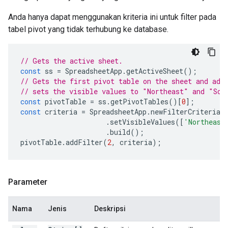
Anda hanya dapat menggunakan kriteria ini untuk filter pada
tabel pivot yang tidak terhubung ke database.
// Gets the active sheet.
const
ss
=
SpreadsheetApp
.
getActiveSheet
();
// Gets the first pivot table on the sheet and add
// sets the visible values to "Northeast" and "Sou
const
pivotTable
=
ss
.
getPivotTables
()[
0
];
const
criteria
=
SpreadsheetApp
.
newFilterCriteria
(
.
setVisibleValues
([
'Northeast
.
build
();
pivotTable
.
addFilter
(
2
,
criteria
);
Parameter
Nama
Jenis
Deskripsi