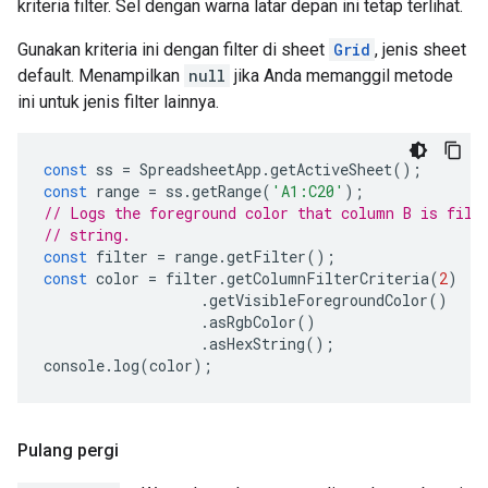
kriteria filter. Sel dengan warna latar depan ini tetap terlihat.
Gunakan kriteria ini dengan filter di sheet
Grid
, jenis sheet
default. Menampilkan
null
jika Anda memanggil metode
ini untuk jenis filter lainnya.
const
ss
=
SpreadsheetApp
.
getActiveSheet
();
const
range
=
ss
.
getRange
(
'A1:C20'
);
// Logs the foreground color that column B is filt
// string.
const
filter
=
range
.
getFilter
();
const
color
=
filter
.
getColumnFilterCriteria
(
2
)
.
getVisibleForegroundColor
()
.
asRgbColor
()
.
asHexString
();
console
.
log
(
color
);
Pulang pergi