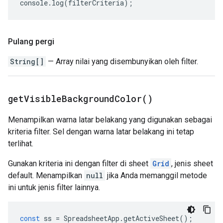
console
.
log
(
filterCriteria
);
Pulang pergi
String[]
— Array nilai yang disembunyikan oleh filter.
get
Visible
Background
Color(
)
Menampilkan warna latar belakang yang digunakan sebagai
kriteria filter. Sel dengan warna latar belakang ini tetap
terlihat.
Gunakan kriteria ini dengan filter di sheet
Grid
, jenis sheet
default. Menampilkan
null
jika Anda memanggil metode
ini untuk jenis filter lainnya.
const
ss
=
SpreadsheetApp
.
getActiveSheet
();