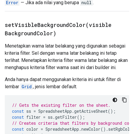
Error
— Jika ada nilai yang berupa
null
.
setVisibleBackgroundColor(
visible
Background
Color)
Menetapkan warna latar belakang yang digunakan sebagai
kriteria filter. Sel dengan warna latar belakang ini tetap
terlihat. Menetapkan kriteria filter warna latar belakang akan
menghapus kriteria filter warna saat ini dari builder ini.
Anda hanya dapat menggunakan kriteria ini untuk filter di
lembar
Grid
, jenis lembar default.
// Gets the existing filter on the sheet.
const
ss
=
SpreadsheetApp
.
getActiveSheet
();
const
filter
=
ss
.
getFilter
();
// Creates criteria that filters by background col
const
color
=
SpreadsheetApp
.
newColor
().
setRgbColo