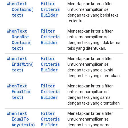
when
Text
Filter
Menetapkan kriteria filter
Contains(
Criteria
untuk menampilkan sel
text)
Builder
dengan teks yang berisi teks
tertentu.
when
Text
Filter
Menetapkan kriteria filter
Does
Not
Criteria
untuk menampilkan sel
Contain(
Builder
dengan teks yang tidak berisi
text)
teks yang ditentukan.
when
Text
Filter
Menetapkan kriteria filter
Ends
With(
Criteria
untuk menampilkan sel
text)
Builder
dengan teks yang diakhiri
dengan teks yang ditentukan.
when
Text
Filter
Menetapkan kriteria filter
Equal
To(
Criteria
untuk menampilkan sel
text)
Builder
dengan teks yang sama
dengan teks yang ditentukan.
when
Text
Filter
Menetapkan kriteria filter
Equal
To
Criteria
untuk menampilkan sel
Any(
texts)
Builder
dengan teks yang sama