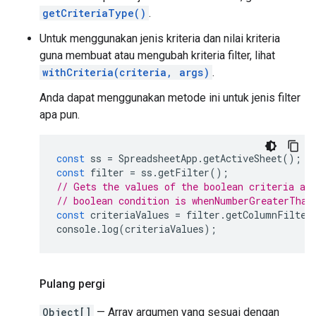
getCriteriaType()
.
Untuk menggunakan jenis kriteria dan nilai kriteria
guna membuat atau mengubah kriteria filter, lihat
withCriteria(criteria, args)
.
Anda dapat menggunakan metode ini untuk jenis filter
apa pun.
const
ss
=
SpreadsheetApp
.
getActiveSheet
();
const
filter
=
ss
.
getFilter
();
// Gets the values of the boolean criteria an
// boolean condition is whenNumberGreaterThan
const
criteriaValues
=
filter
.
getColumnFilter
console
.
log
(
criteriaValues
);
Pulang pergi
Object[]
— Array argumen yang sesuai dengan