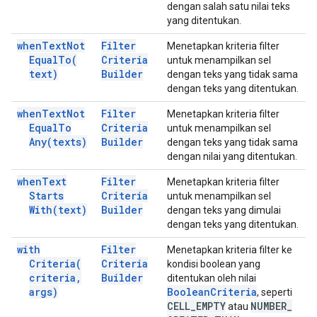
dengan salah satu nilai teks
yang ditentukan.
when
Text
Not
Filter
Menetapkan kriteria filter
Equal
To(
Criteria
untuk menampilkan sel
text)
Builder
dengan teks yang tidak sama
dengan teks yang ditentukan.
when
Text
Not
Filter
Menetapkan kriteria filter
Equal
To
Criteria
untuk menampilkan sel
Any(
texts)
Builder
dengan teks yang tidak sama
dengan nilai yang ditentukan.
when
Text
Filter
Menetapkan kriteria filter
Starts
Criteria
untuk menampilkan sel
With(
text)
Builder
dengan teks yang dimulai
dengan teks yang ditentukan.
with
Filter
Menetapkan kriteria filter ke
Criteria(
Criteria
kondisi boolean yang
criteria
,
Builder
ditentukan oleh nilai
args)
Boolean
Criteria
, seperti
CELL
_
EMPTY
NUMBER
_
atau