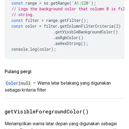
const
range
=
ss
.
getRange
(
'A1:C20'
);
// Logs the background color that column B is filt
// string.
const
filter
=
range
.
getFilter
();
const
color
=
filter
.
getColumnFilterCriteria
(
2
)
.
getVisibleBackgroundColor
()
.
asRgbColor
()
.
asHexString
();
console
.
log
(
color
);
Pulang pergi
Color
|null
— Warna latar belakang yang digunakan
sebagai kriteria filter.
get
Visible
Foreground
Color(
)
Menampilkan warna latar depan yang digunakan sebagai