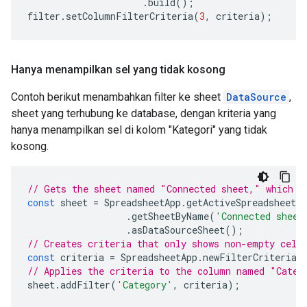
.
build
();
filter
.
setColumnFilterCriteria
(
3
,
criteria
);
Hanya menampilkan sel yang tidak kosong
Contoh berikut menambahkan filter ke sheet
DataSource
,
sheet yang terhubung ke database, dengan kriteria yang
hanya menampilkan sel di kolom "Kategori" yang tidak
kosong.
// Gets the sheet named "Connected sheet," which i
const
sheet
=
SpreadsheetApp
.
getActiveSpreadsheet
(
.
getSheetByName
(
'Connected sheet
.
asDataSourceSheet
();
// Creates criteria that only shows non-empty cell
const
criteria
=
SpreadsheetApp
.
newFilterCriteria
(
// Applies the criteria to the column named "Categ
sheet
.
addFilter
(
'Category'
,
criteria
);