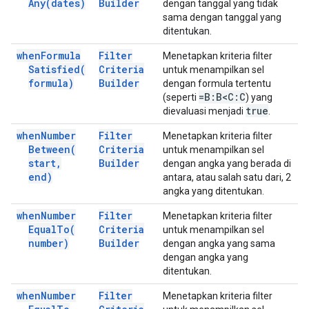
Any(
dates)
Builder
dengan tanggal yang tidak
sama dengan tanggal yang
ditentukan.
when
Formula
Filter
Menetapkan kriteria filter
Satisfied(
Criteria
untuk menampilkan sel
formula)
Builder
dengan formula tertentu
=B:B<C:C
(seperti
) yang
true
dievaluasi menjadi
.
when
Number
Filter
Menetapkan kriteria filter
Between(
Criteria
untuk menampilkan sel
start
,
Builder
dengan angka yang berada di
end)
antara, atau salah satu dari, 2
angka yang ditentukan.
when
Number
Filter
Menetapkan kriteria filter
Equal
To(
Criteria
untuk menampilkan sel
number)
Builder
dengan angka yang sama
dengan angka yang
ditentukan.
when
Number
Filter
Menetapkan kriteria filter