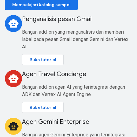
Mempelajari katalog sampel
Penganalisis pesan Gmail
smart_toy
Bangun add-on yang menganalisis dan memberi
label pada pesan Gmail dengan Gemini dan Vertex
AI.
Buka tutorial
Agen Travel Concierge
smart_toy
Bangun add-on agen AI yang terintegrasi dengan
ADK dan Vertex AI Agent Engine.
Buka tutorial
Agen Gemini Enterprise
smart_toy
Bangun agen Gemini Enterprise yang terintegrasi