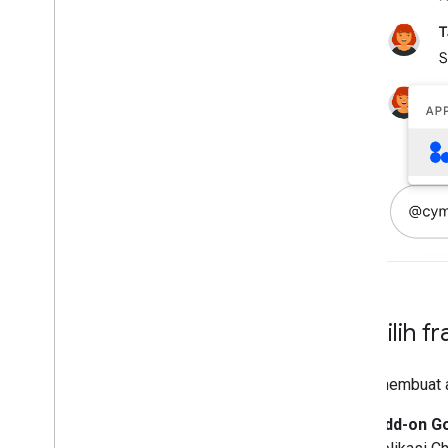
menjadi add-on Google Workspace
Memublikasikan ke Google
Workspace Marketplace
Memublikasikan aplikasi Chat ke
Google Workspace Marketplace
Memproses dan meninjau
persyaratan untuk aplikasi Chat
publik
Mengelola aplikasi Chat yang
dipublikasikan
Menonaktifkan atau menghapus
aplikasi
Mengelola Chat sebagai
administrator Google Workspace
Memilih fr
Ringkasan
Menelusuri dan mengelola ruang di
organisasi Anda
Untuk membuat a
Membuat ruang dapat ditemukan oleh
pengguna tertentu
Add-on G
Memigrasikan organisasi ke Chat