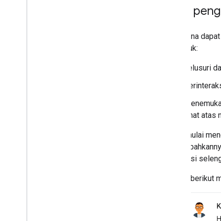
Google Workspace
Cara peng
Mem-build aplikasi Chat
menggunakan peristiwa interaksi
Pengguna dapat 
Menggunakan acara dari Google Chat
termasuk:
Mengidentifikasi dan menentukan
pengguna Google Chat
Telusuri d
Mengelola status ketersediaan
pengguna
Berinterak
Menulis pesan error yang dapat
ditindaklanjuti
Menemukan 
Mempelajari contoh dan tutorial
Chat atas 
aplikasi Chat
Untuk mulai men
Men-deploy
,
menguji
,
dan
menambahkannya
memecahkan masalah
informasi seleng
Membuat dan mengelola deployment
Menguji fitur interaktif
Contoh berikut 
Error log
Memecahkan masalah
Mengonversi aplikasi Chat interaktif