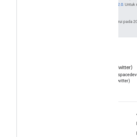
Lisensi Apache 2.0
. Untuk
afiliasinya.
Terakhir diperbarui pada 2
Blog
X (Twitter)
Baca blog Developer Google
Ikuti @workspacedevs
Workspace
(Twitter)
Google Workspace untuk Developer
Ringkasan platform
Produk developer