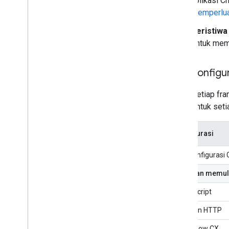
aplikasi C
Memperlua
Peristiwa
Untuk mempe
Mengonfigura
Untuk setiap fr
dasar untuk set
Konfigurasi
Mengonfigurasi 
Panduan memul
Apps Script
Layanan HTTP
Dialogflow CX