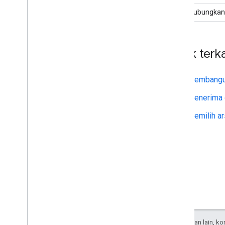
Menghubungkan k
Topik terka
Membangun
Menerima 
Memilih ar
Kecuali dinyatakan lain, k