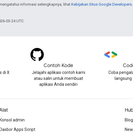
 mengetahui informasi selengkapnya, lihat
Kebijakan Situs Google Developers
026-03-24 UTC.
Contoh Kode
Cod
 di X
Jelajahi aplikasi contoh kami
Coba pengal
atau salin untuk membuat
langsung
aplikasi Anda sendiri
Alat
Hub
Konsol admin
Blog
Dasbor Apps Script
News