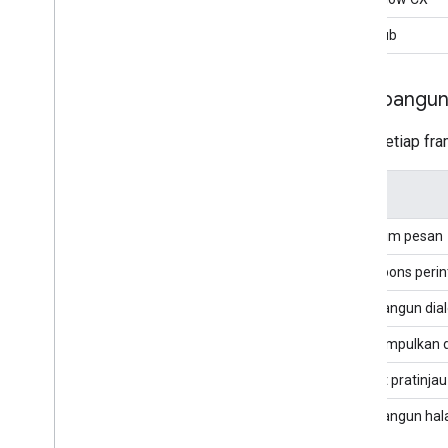
Pub/Sub
Membangun f
Untuk setiap fra
Fitur
Mengirim pesan
Merespons perin
Membangun dialo
Mengumpulkan d
Melihat pratinja
Membangun halam
Anda