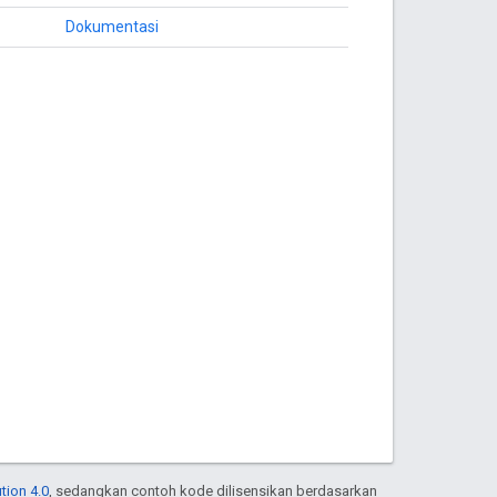
Dokumentasi
tion 4.0
, sedangkan contoh kode dilisensikan berdasarkan