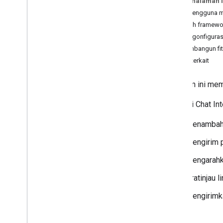
Pada halaman i
Rencana
Cara pengguna m
Mengidentifikasi kebutuhan pengguna
Memilih framewor
Menentukan semua perjalanan
Mengonfigurasi 
pengguna
Membangun fitu
Memilih arsitektur aplikasi Chat
Topik terkait
Mendesain interaksi pengguna
Halaman ini mem
Build
Mengirim dan mengelola pesan
Aplikasi Chat In
Menggunakan ruang
Mengatur ruang ke dalam bagian
Menambahka
Mengelola anggota dalam ruang
Mengirim p
Membalas pesan
Bekerja dengan emoji kustom
Mengarahka
Mengupload dan mendownload
lampiran
Pratinjau l
Berinteraksi dengan pengguna
Mengirimka
Ringkasan
Mem-build aplikasi Chat
interaktif sebagai add-on