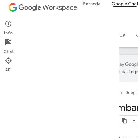
Beranda
Google Cha
Workspace
Google Chat
Info
Ringkasan
Panduan
Referensi
Server MCP
Chat
API
pilihan Anda. Te
Mulai
Ringkasan pengembangan dengan
Google Chat
Beranda
Googl
Mengembangkan aplikasi di
Membang
Google Workspace
Panduan memulai
Mengautentikasi dan memberi otorisasi
Memanggil Chat API