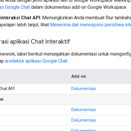
hat Anda dengan jenis aplikasi lain di Google Workspace Marketpla
s Google Chat
dalam dokumentasi add-on Google Workspace.
 interaksi Chat API
: Memungkinkan Anda membuat fitur tambah
lajari lebih lanjut, lihat
Menerima dan merespons peristiwa int
si aplikasi Chat interaktif
amework, tabel berikut menunjukkan dokumentasi untuk mengonfigu
iap
arsitektur aplikasi Google Chat
:
Add-on
Chat API
Dokumentasi
ai
Dokumentasi
Dokumentasi
Dokumentasi