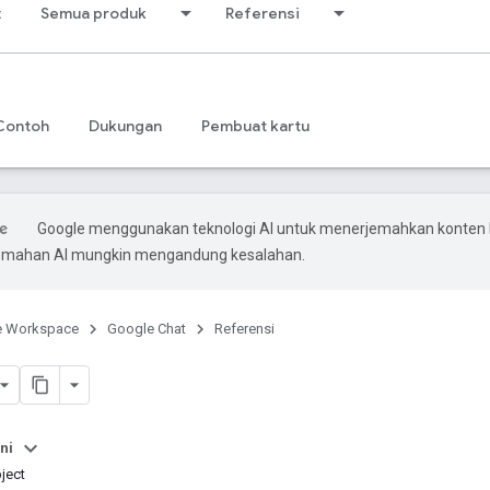
t
Semua produk
Referensi
Contoh
Dukungan
Pembuat kartu
Google menggunakan teknologi AI untuk menerjemahkan konten
rjemahan AI mungkin mengandung kesalahan.
e Workspace
Google Chat
Referensi
ni
ject