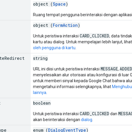
object (
Space
)
Ruang tempat pengguna berinteraksi dengan aplikasi
object (
FormAction
)
CARD_CLICKED
Untuk peristiwa interaksi
, data tinda
kartu atau dialog. Untuk mempelajari lebih lanjut, liha
oleh pengguna di kartu
.
te
Redirect
string
MESSAGE
ADDE
URL ini diisi untuk peristiwa interaksi
,
menyelesaikan alur otorisasi atau konfigurasi di luar
untuk memberi sinyal kepada Google Chat bahwa alur o
mengetahui informasi selengkapnya, lihat
Menghubun
lainnya
.
t
boolean
CARD_CLICKED
MESSA
Untuk peristiwa interaksi
dan
akan berinteraksi dengan
dialog
.
ype
enum (
DialogEventType
)