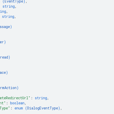
m (
EventType
)
,
: 
string
,
ing
,
 
string
,
{
ssage
)
er
)
read
)
ace
)
rmAction
)
eteRedirectUrl"
: 
string
,
nt"
: 
boolean
,
Type"
: 
enum (
DialogEventType
)
,