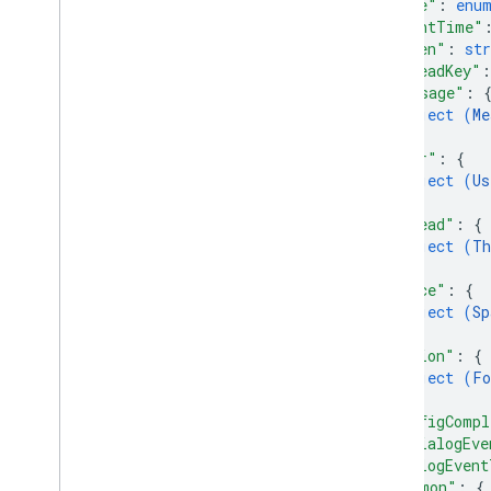
Emoji
"type"
: 
enu
"eventTime"
Peristiwa
"token"
: 
str
Event
Type
"threadKey"
:
Host
App
"message"
: 
Section
Item
object (
Me
Pengguna
}
,
"user"
: 
{
Batas dan kuota
object (
Us
}
,
"thread"
: 
{
object (
Th
}
,
"space"
: 
{
object (
Sp
}
,
"action"
: 
{
object (
Fo
}
,
"configCompl
"isDialogEve
"dialogEvent
"common"
: 
{