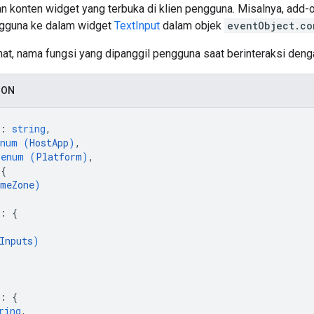
n konten widget yang terbuka di klien pengguna. Misalnya, add
gguna ke dalam widget
TextInput
dalam objek
eventObject.co
hat, nama fungsi yang dipanggil pengguna saat berinteraksi deng
SON
: 
string
,
enum (
HostApp
)
,
 
enum (
Platform
)
,
 
{
meZone
)
: 
{
Inputs
)
: 
{
ring
,