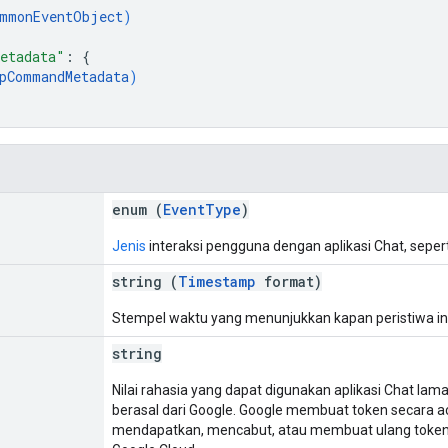
mmonEventObject
)
etadata"
: 
{
pCommandMetadata
)
enum (
EventType
)
Jenis
interaksi pengguna dengan aplikasi Chat, seper
string (
Timestamp
format)
Stempel waktu yang menunjukkan kapan peristiwa inte
string
Nilai rahasia yang dapat digunakan aplikasi Chat la
berasal dari Google. Google membuat token secara aca
mendapatkan, mencabut, atau membuat ulang token