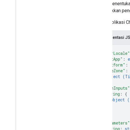
untuk menentuka
dimasukkan pen
Untuk aplikasi C
Representasi J
{
"userLocale"
"hostApp"
: 
"platform"
:
"timeZone"
:
object (
Ti
}
,
"formInputs"
string
: 
{
object (
}
,
...
}
,
"parameters"
string
: 
st