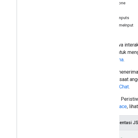
TimeZone
ruang
.
anggota
Input
spaces
.
message
Pins
StringInputs
ruang
.
pesan
DateTimeInput
ruang
.
pesan
.
lampiran
ruang
.
pesan
.
reaksi
spaces
.
space
Events
Peristiwa intera
users
.
availability
Chat. Untuk meng
users
.
sections
pengguna
.
users
.
sections
.
items
users
.
spaces
Selain menerima 
users
.
spaces
.
space
Notification
seperti saat ang
Setting
Google Chat
.
users
.
spaces
.
threads
Catatan: Peristi
Types
Workspace
, liha
App
Command
Type
Chat
App
Log
Entry
Representasi J
Jenis
Peristiwa
Dialog
Referensi Data
Drive
{