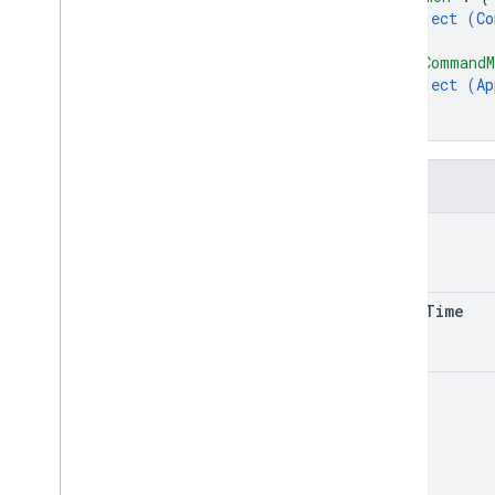
object (
Co
}
,
"appCommandM
object (
Ap
}
}
Kolom
type
event
Time
token