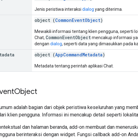
Jenis peristiwa interaksi
dialog
yang diterima.
object (
CommonEventObject
)
Mewakili informasi tentang klien pengguna, seperti lok
CommonEventObject
Chat,
mencakup informasi yan
dengan
dialog
, seperti data yang dimasukkan pada ka
tadata
object (
AppCommandMetadata
)
Metadata tentang perintah aplikasi Chat.
vent
Object
 umum adalah bagian dari objek peristiwa keseluruhan yang me
ari klien pengguna. Informasi ini mencakup detail seperti lokalit
ontekstual dan halaman beranda, add-on membuat dan meneruska
ngguna berinteraksi dengan widget. Fungsi callback add-on And