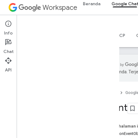
Beranda
Google Cha
Workspace
Google Chat
Info
Ringkasan
Panduan
Referensi
Server MCP
Chat
API
pilihan Anda. Te
Ringkasan
Referensi RPC
Beranda
Googl
Referensi REST
Ringkasan
Event
Resource REST
custom
Emojis
Pada halaman i
media
CommonEventOb
ruang