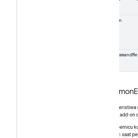
common
app
Command
Me
Common
E
Objek peristiwa
host ke add-on d
Selain pemicu k
tindakan
saat pe