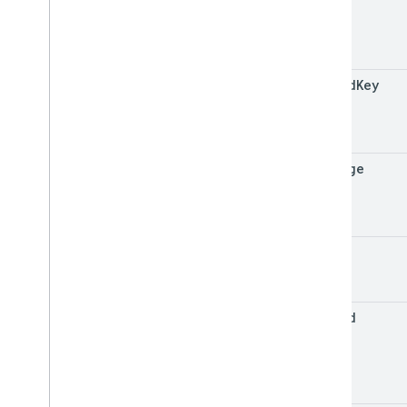
thread
Key
message
user
thread