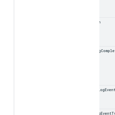
space
action
config
Comple
Url
is
Dialog
Even
dialog
Event
T