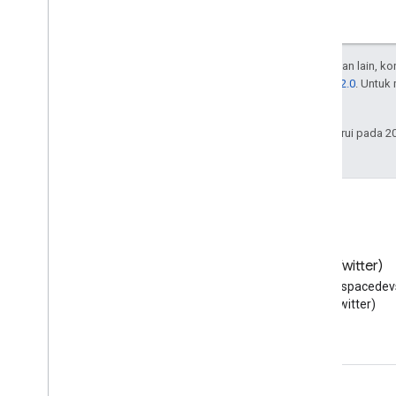
Emoji
Peristiwa
Event
Type
Host
App
Kecuali dinyatakan lain, k
Lisensi Apache 2.0
. Untuk
Section
Item
afiliasinya.
Pengguna
Batas dan kuota
Terakhir diperbarui pada 2
Blog
X (Twitter)
Baca blog Developer Google
Ikuti @workspacedevs
Workspace
(Twitter)