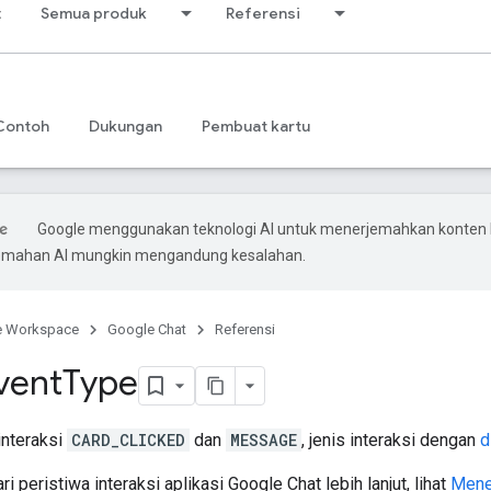
t
Semua produk
Referensi
Contoh
Dukungan
Pembuat kartu
Google menggunakan teknologi AI untuk menerjemahkan konten
rjemahan AI mungkin mengandung kesalahan.
e Workspace
Google Chat
Referensi
vent
Type
interaksi
CARD_CLICKED
dan
MESSAGE
, jenis interaksi dengan
d
 peristiwa interaksi aplikasi Google Chat lebih lanjut, lihat
Mene