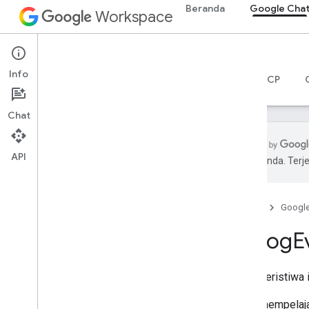
Beranda
Google Cha
Workspace
Google Chat
Info
Ringkasan
Panduan
Referensi
Server MCP
Chat
API
pilihan Anda. Te
Ringkasan
Referensi RPC
Beranda
Googl
Referensi REST
Ringkasan
Dialog
E
Resource REST
custom
Emojis
Untuk peristiwa 
media
ruang
Untuk mempelajari