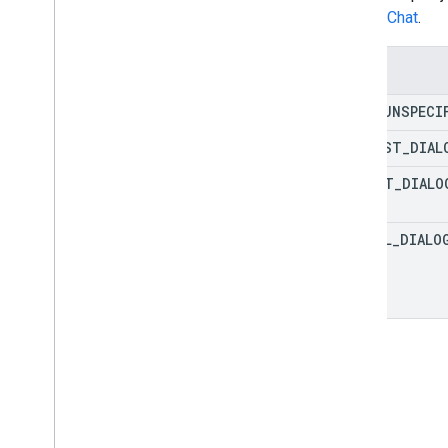
ruang
.
anggota
Google Chat
.
spaces
.
message
Pins
ruang
.
pesan
Enum
ruang
.
pesan
.
lampiran
TYPE
_
UNSPECI
ruang
.
pesan
.
reaksi
spaces
.
space
Events
REQUEST
_
DIAL
users
.
availability
SUBMIT
_
DIALO
users
.
sections
users
.
sections
.
items
users
.
spaces
CANCEL
_
DIALO
users
.
spaces
.
space
Notification
Setting
users
.
spaces
.
threads
Types
App
Command
Type
Chat
App
Log
Entry
Jenis
Peristiwa
Dialog
Referensi Data
Drive