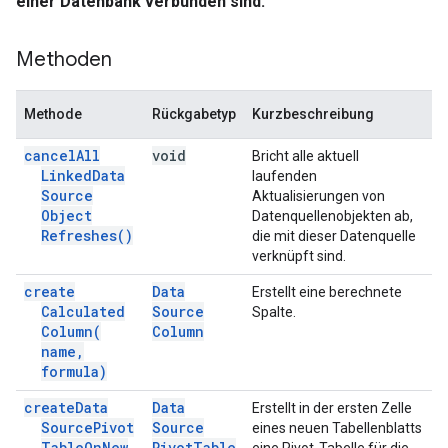
einer Datenbank verbunden sind.
Methoden
Methode
Rückgabetyp
Kurzbeschreibung
cancel
All
void
Bricht alle aktuell
Linked
Data
laufenden
Source
Aktualisierungen von
Object
Datenquellenobjekten ab,
Refreshes(
)
die mit dieser Datenquelle
verknüpft sind.
create
Data
Erstellt eine berechnete
Calculated
Source
Spalte.
Column(
Column
name
,
formula)
create
Data
Data
Erstellt in der ersten Zelle
Source
Pivot
Source
eines neuen Tabellenblatts
Table
On
New
Pivot
Table