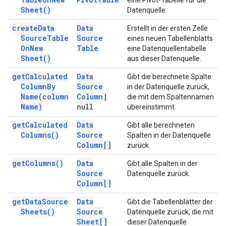
eine Pivot-Tabelle für die
Sheet(
)
Datenquelle.
create
Data
Data
Erstellt in der ersten Zelle
Source
Table
Source
eines neuen Tabellenblatts
On
New
Table
eine Datenquellentabelle
Sheet(
)
aus dieser Datenquelle.
get
Calculated
Data
Gibt die berechnete Spalte
Column
By
Source
in der Datenquelle zurück,
Name(
column
Column
|
die mit dem Spaltennamen
Name)
null
übereinstimmt.
get
Calculated
Data
Gibt alle berechneten
Columns(
)
Source
Spalten in der Datenquelle
Column[]
zurück.
get
Columns(
)
Data
Gibt alle Spalten in der
Source
Datenquelle zurück.
Column[]
get
Data
Source
Data
Gibt die Tabellenblätter der
Sheets(
)
Source
Datenquelle zurück, die mit
Sheet[]
dieser Datenquelle