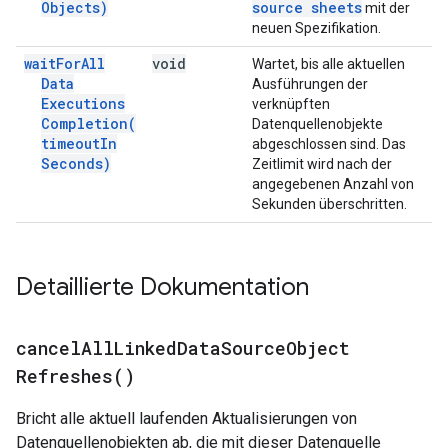
Objects)
source sheets
mit der
neuen Spezifikation.
wait
For
All
void
Wartet, bis alle aktuellen
Data
Ausführungen der
Executions
verknüpften
Completion(
Datenquellenobjekte
timeout
In
abgeschlossen sind. Das
Seconds)
Zeitlimit wird nach der
angegebenen Anzahl von
Sekunden überschritten.
Detaillierte Dokumentation
cancel
All
Linked
Data
Source
Object
Refreshes(
)
Bricht alle aktuell laufenden Aktualisierungen von
Datenquellenobjekten ab, die mit dieser Datenquelle