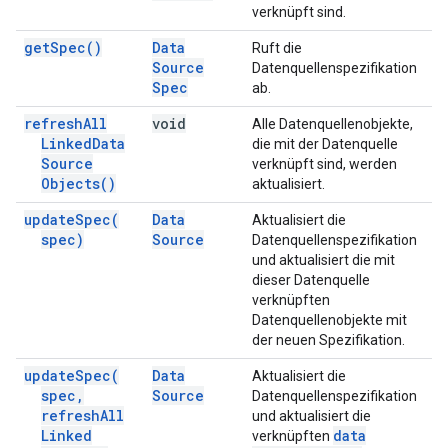
verknüpft sind.
get
Spec(
)
Data
Ruft die
Source
Datenquellenspezifikation
Spec
ab.
refresh
All
void
Alle Datenquellenobjekte,
Linked
Data
die mit der Datenquelle
Source
verknüpft sind, werden
Objects(
)
aktualisiert.
update
Spec(
Data
Aktualisiert die
spec)
Source
Datenquellenspezifikation
und aktualisiert die mit
dieser Datenquelle
verknüpften
Datenquellenobjekte mit
der neuen Spezifikation.
update
Spec(
Data
Aktualisiert die
spec
,
Source
Datenquellenspezifikation
refresh
All
und aktualisiert die
Linked
data
verknüpften