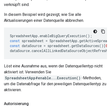
verknüpft sind.
In diesem Beispiel wird gezeigt, wie Sie alle
Aktualisierungen einer Datenquelle abbrechen.
SpreadsheetApp
.
enableBigQueryExecution
();
const
spreadsheet
=
SpreadsheetApp
.
getActiveSpreads
const
dataSource
=
spreadsheet
.
getDataSources
()[
0
]
dataSource
.
cancelAllLinkedDataSourceObjectRefreshe
Löst eine Ausnahme aus, wenn der Datenquellentyp nicht
aktiviert ist. Verwenden Sie
SpreadsheetApp#enable...Execution()
-Methoden,
um die Datenabfrage für den jeweiligen Datenquellentyp zu
aktivieren.
Autorisierung