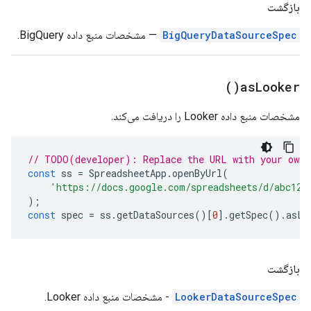
بازگشت
BigQueryDataSourceSpec
— مشخصات منبع داده BigQuery.
)
as
Looker(
مشخصات منبع داده Looker را دریافت می‌کند.
// TODO(developer): Replace the URL with your own.
const
ss
=
SpreadsheetApp
.
openByUrl
(
'https://docs.google.com/spreadsheets/d/abc123
);
const
spec
=
ss
.
getDataSources
()[
0
].
getSpec
().
asLo
بازگشت
LookerDataSourceSpec
- مشخصات منبع داده Looker.