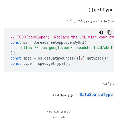
)
get
Type(
نوع منبع داده را دریافت می‌کند.
// TODO(developer): Replace the URL with your own.
const
ss
=
SpreadsheetApp
.
openByUrl
(
'https://docs.google.com/spreadsheets/d/abc123
);
const
spec
=
ss
.
getDataSources
()[
0
].
getSpec
();
const
type
=
spec
.
getType
();
بازگشت
DataSourceType
— نوع منبع داده.
این مرور مفید بود؟