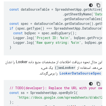
const
dataSourceTable
=
SpreadsheetApp
.
getActive
()
.
getSheetByName
(
'Data 
.
getDataSourceTables
()
const
spec
=
dataSourceTable
.
getDataSource
().
getSp
if
(
spec
.
getType
()
===
SpreadsheetApp
.
DataSourceTy
const
bqSpec
=
spec
.
asBigQuery
();
Logger
.
log
(
'Project ID: %s\n'
,
bqSpec
.
getProjec
Logger
.
log
(
'Raw query string: %s\n'
,
bqSpec
.
getR
}
این مثال نحوه دریافت اطلاعات از مشخصات منبع داده Looker را نشان
می‌دهد. استفاده از
asLooker()
یک شیء
LookerDataSourceSpec
را برمی‌گرداند.
// TODO(developer): Replace the URL with your own.
const
ss
=
SpreadsheetApp
.
openByUrl
(
'https://docs.google.com/spreadsheets/d/abc123
);