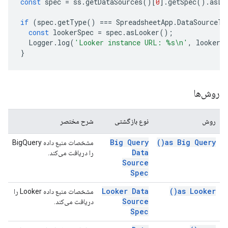
const
spec
=
ss
.
getDataSources
()[
0
].
getSpec
().
asLo
if
(
spec
.
getType
()
===
SpreadsheetApp
.
DataSourceTy
const
lookerSpec
=
spec
.
asLooker
();
Logger
.
log
(
'Looker instance URL: %s\n'
,
lookerS
}
روش‌ها
روش
نوع بازگشتی
شرح مختصر
Big Query
)
as Big
Query(
مشخصات منبع داده BigQuery
Data
را دریافت می‌کند.
Source
Spec
Looker Data
)
as
Looker(
مشخصات منبع داده Looker را
Source
دریافت می‌کند.
Spec