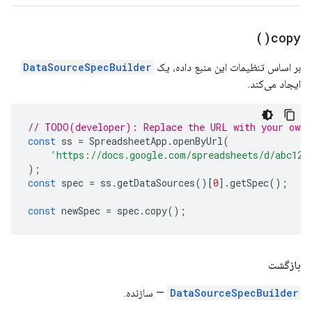
)
copy(
بر اساس تنظیمات این منبع داده، یک
DataSourceSpecBuilder
ایجاد می‌کند.
// TODO(developer): Replace the URL with your own.
const
ss
=
SpreadsheetApp
.
openByUrl
(
'https://docs.google.com/spreadsheets/d/abc123
);
const
spec
=
ss
.
getDataSources
()[
0
].
getSpec
();
const
newSpec
=
spec
.
copy
();
بازگشت
DataSourceSpecBuilder
— سازنده.