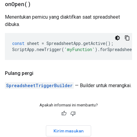
on
Open(
)
Menentukan pemicu yang diaktifkan saat spreadsheet
dibuka.
const
sheet
=
SpreadsheetApp
.
getActive
();
ScriptApp
.
newTrigger
(
'myFunction'
).
forSpreadsheet
(
Pulang pergi
SpreadsheetTriggerBuilder
— Builder untuk merangkai.
Apakah informasi ini membantu?
Kirim masukan