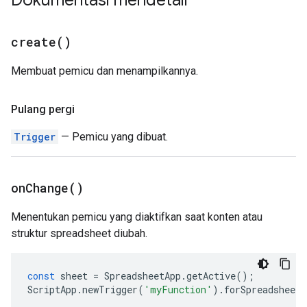
Dokumentasi mendetail
create(
)
Membuat pemicu dan menampilkannya.
Pulang pergi
Trigger
— Pemicu yang dibuat.
on
Change(
)
Menentukan pemicu yang diaktifkan saat konten atau
struktur spreadsheet diubah.
const
sheet
=
SpreadsheetApp
.
getActive
();
ScriptApp
.
newTrigger
(
'myFunction'
).
forSpreadsheet
(