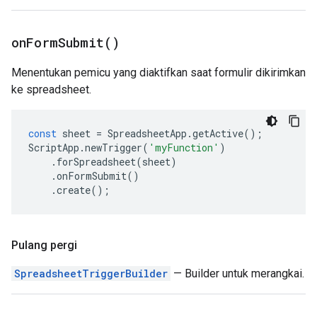
on
Form
Submit(
)
Menentukan pemicu yang diaktifkan saat formulir dikirimkan
ke spreadsheet.
const
sheet
=
SpreadsheetApp
.
getActive
();
ScriptApp
.
newTrigger
(
'myFunction'
)
.
forSpreadsheet
(
sheet
)
.
onFormSubmit
()
.
create
();
Pulang pergi
SpreadsheetTriggerBuilder
— Builder untuk merangkai.