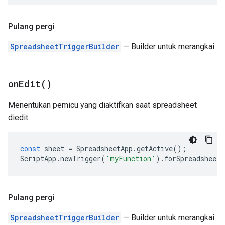
Pulang pergi
SpreadsheetTriggerBuilder
— Builder untuk merangkai.
on
Edit(
)
Menentukan pemicu yang diaktifkan saat spreadsheet
diedit.
const
sheet
=
SpreadsheetApp
.
getActive
();
ScriptApp
.
newTrigger
(
'myFunction'
).
forSpreadsheet
(
Pulang pergi
SpreadsheetTriggerBuilder
— Builder untuk merangkai.