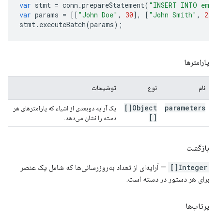
var
stmt
=
conn
.
prepareStatement
(
"INSERT INTO empl
var
params
=
[[
"John Doe"
,
30
],
[
"John Smith"
,
25
]
stmt
.
executeBatch
(
params
);
پارامترها
نام
نوع
توضیحات
Object[]
parameters
یک آرایه دوبعدی از اشیاء که پارامترهای هر
[]
دسته را نشان می‌دهد.
بازگشت
Integer[]
— آرایه‌ای از تعداد به‌روزرسانی‌ها که شامل یک عنصر
برای هر دستور در دسته است.
پرتاب‌ها