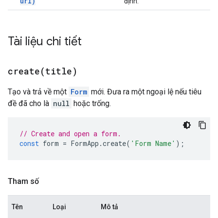
url)
định.
Tài liệu chi tiết
create(
title)
Tạo và trả về một
Form
mới. Đưa ra một ngoại lệ nếu tiêu
đề đã cho là
null
hoặc trống.
// Create and open a form.
const
form
=
FormApp
.
create
(
'Form Name'
);
Tham số
Tên
Loại
Mô tả