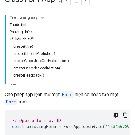
Trên trang này
Thuộc tính
Phương thức
Tài liệu chi tiết
create(title)
create(title, isPublished)
createCheckboxGridValidation()
createCheckboxValidation()
createFeedback()
Cho phép tập lệnh mở một
Form
hiện có hoặc tạo một
Form
mới.
// Open a form by ID.
const
existingForm
=
FormApp
.
openById
(
'1234567890a