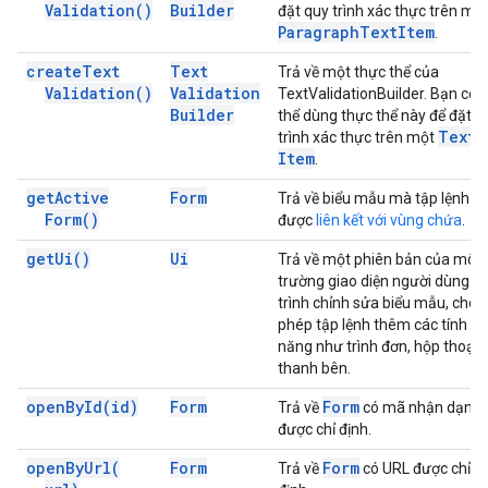
Validation(
)
Builder
đặt quy trình xác thực trên mộ
Paragraph
Text
Item
.
create
Text
Text
Trả về một thực thể của
Validation(
)
Validation
TextValidationBuilder. Bạn có
Builder
thể dùng thực thể này để đặt q
Text
trình xác thực trên một
Item
.
get
Active
Form
Trả về biểu mẫu mà tập lệnh
Form(
)
được
liên kết với vùng chứa
.
get
Ui(
)
Ui
Trả về một phiên bản của môi
trường giao diện người dùng c
trình chỉnh sửa biểu mẫu, cho
phép tập lệnh thêm các tính
năng như trình đơn, hộp thoại 
thanh bên.
open
By
Id(
id)
Form
Form
Trả về
có mã nhận dạng
được chỉ định.
open
By
Url(
Form
Form
Trả về
có URL được chỉ