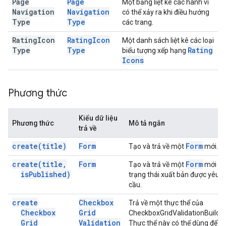
Page
Page
Một bảng liệt kê các hành vi
Navigation
Navigation
có thể xảy ra khi điều hướng
Type
Type
các trang.
Rating
Icon
Rating
Icon
Một danh sách liệt kê các loại
Type
Type
Rating
biểu tượng xếp hạng
Icons
Phương thức
Kiểu dữ liệu
Phương thức
Mô tả ngắn
trả về
create(
title)
Form
Form
Tạo và trả về một
mới.
create(
title
,
Form
Form
Tạo và trả về một
mới ở
is
Published)
trạng thái xuất bản được yêu
cầu.
create
Checkbox
Trả về một thực thể của
Checkbox
Grid
CheckboxGridValidationBuilder
Grid
Validation
Thực thể này có thể dùng để đ