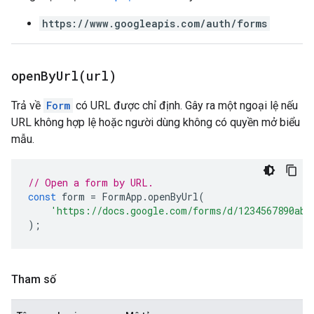
https://www.googleapis.com/auth/forms
openByUrl(
url)
Trả về
Form
có URL được chỉ định. Gây ra một ngoại lệ nếu
URL không hợp lệ hoặc người dùng không có quyền mở biểu
mẫu.
// Open a form by URL.
const
form
=
FormApp
.
openByUrl
(
'https://docs.google.com/forms/d/1234567890abc
);
Tham số