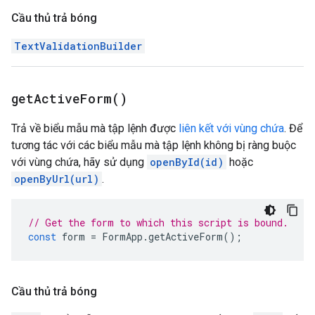
Cầu thủ trả bóng
TextValidationBuilder
get
Active
Form(
)
Trả về biểu mẫu mà tập lệnh được
liên kết với vùng chứa
. Để
tương tác với các biểu mẫu mà tập lệnh không bị ràng buộc
với vùng chứa, hãy sử dụng
openById(id)
hoặc
openByUrl(url)
.
// Get the form to which this script is bound.
const
form
=
FormApp
.
getActiveForm
();
Cầu thủ trả bóng