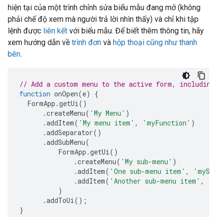
hiện tại của một trình chỉnh sửa biểu mẫu đang mở (không
phải chế độ xem mà người trả lời nhìn thấy) và chỉ khi tập
lệnh được
liên kết
với biểu mẫu. Để biết thêm thông tin, hãy
xem hướng dẫn về
trình đơn
và
hộp thoại cũng như thanh
bên
.
// Add a custom menu to the active form, including
function
onOpen
(
e
)
{
FormApp
.
getUi
()
.
createMenu
(
'My Menu'
)
.
addItem
(
'My menu item'
,
'myFunction'
)
.
addSeparator
()
.
addSubMenu
(
FormApp
.
getUi
()
.
createMenu
(
'My sub-menu'
)
.
addItem
(
'One sub-menu item'
,
'mySe
.
addItem
(
'Another sub-menu item'
,
'm
)
.
addToUi
();
}