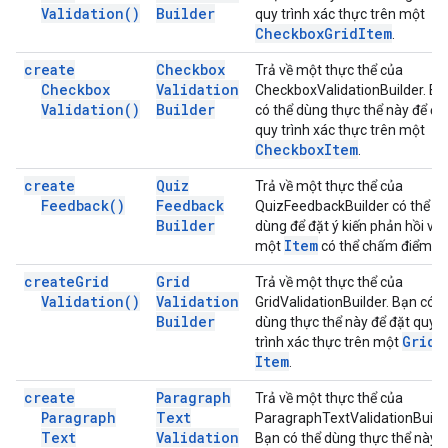
Validation(
)
Builder
quy trình xác thực trên một
Checkbox
Grid
Item
.
create
Checkbox
Trả về một thực thể của
Checkbox
Validation
CheckboxValidationBuilder. Bạ
Validation(
)
Builder
có thể dùng thực thể này để đặ
quy trình xác thực trên một
Checkbox
Item
.
create
Quiz
Trả về một thực thể của
Feedback(
)
Feedback
QuizFeedbackBuilder có thể
Builder
dùng để đặt ý kiến phản hồi về
Item
một
có thể chấm điểm.
create
Grid
Grid
Trả về một thực thể của
Validation(
)
Validation
GridValidationBuilder. Bạn có t
Builder
dùng thực thể này để đặt quy
Grid
trình xác thực trên một
Item
.
create
Paragraph
Trả về một thực thể của
Paragraph
Text
ParagraphTextValidationBuilde
Text
Validation
Bạn có thể dùng thực thể này 