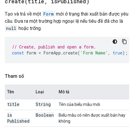
create(
title
,
is
Published)
Tạo và trả về một
Form
mới ở trạng thái xuất bản được yêu
cầu. Đưa ra một trường hợp ngoại lệ nếu tiêu đề đã cho là
null
hoặc trống.
// Create, publish and open a form.
const
form
=
FormApp
.
create
(
'Form Name'
,
true
);
Tham số
Tên
Loại
Mô tả
title
String
Tên của biểu mẫu mới.
is
Boolean
Biểu mẫu có nên được xuất bản hay
Published
không.