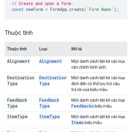
// Create and open a form.
const
newForm
=
FormApp
.
create
(
'Form Name'
);
Thuộc tính
Thuộc tính
Loại
Mô tả
Alignment
Alignment
Một danh sách liệt kê các loại
căn chỉnh hình ảnh.
Destination
Destination
Một danh sách liệt kê các loại
Type
Type
đích đến có thể lưu trữ câu
trả lời của biểu mẫu.
Feedback
Feedback
Một danh sách liệt kê các loại
Type
Type
Feedbacks
biểu mẫu.
Item
Type
Item
Type
Một danh sách liệt kê các loại
Items
biểu mẫu.