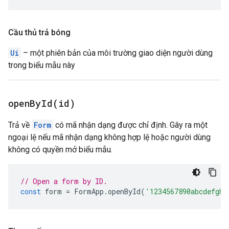
Cầu thủ trả bóng
Ui
– một phiên bản của môi trường giao diện người dùng
trong biểu mẫu này
openById(
id)
Trả về
Form
có mã nhận dạng được chỉ định. Gây ra một
ngoại lệ nếu mã nhận dạng không hợp lệ hoặc người dùng
không có quyền mở biểu mẫu.
// Open a form by ID.
const
form
=
FormApp
.
openById
(
'1234567890abcdefghi