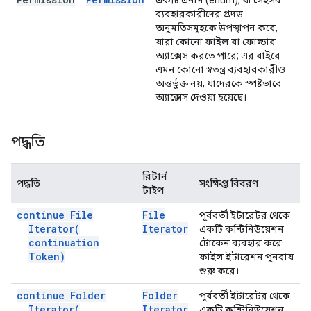
একটি এনাম (enum), যা সেইসব
ব্যবহারকারীদের প্রদত্ত
অনুমতিসমূহকে উপস্থাপন করে,
যারা কোনো ফাইল বা ফোল্ডার
অ্যাক্সেস করতে পারে; এর বাইরে
এমন কোনো স্বতন্ত্র ব্যবহারকারীও
অন্তর্ভুক্ত নয়, যাদেরকে স্পষ্টভাবে
অ্যাক্সেস দেওয়া হয়েছে।
পদ্ধতি
রিটার্ন
পদ্ধতি
সংক্ষিপ্ত বিবরণ
টাইপ
continue File
File
পূর্ববর্তী ইটারেটর থেকে
Iterator(
Iterator
একটি কন্টিনিউয়েশন
continuation
টোকেন ব্যবহার করে
Token)
ফাইল ইটারেশন পুনরায়
শুরু করে।
continue Folder
Folder
পূর্ববর্তী ইটারেটর থেকে
Iterator(
Iterator
একটি কন্টিনিউয়েশন