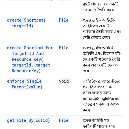
রুটে প্রদত্ত নামে একটি
ফোল্ডার তৈরি করে।
create
Shortcut(
File
প্রদত্ত ড্রাইভ আইটেম
target
Id)
আইডিতে একটি
শর্টকাট তৈরি করে এবং
সেটি ফেরত দেয়।
create Shortcut For
File
প্রদত্ত ড্রাইভ আইটেম
Target Id And
আইডি এবং রিসোর্স কী-
Resource
Key(
তে একটি শর্টকাট তৈরি
target
Id
,
target
করে এবং সেটি ফেরত
Resource
Key)
দেয়।
enforce Single
void
আইটেমের প্যারেন্টদের
Parent(
value)
প্রভাবিত করে এমন
সমস্ত কলের জন্য
enforceSingleParent
আচরণ সক্ষম বা অক্ষম
করে।
get File By
Id(
id)
File
প্রদত্ত আইডি সহ
ফাইলটি পাওয়া যায়।