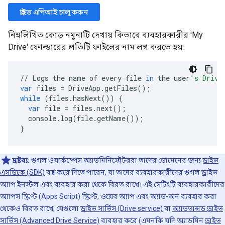
ড্রাইভ এপিআই চালু করুন
নিম্নলিখিত কোড নমুনাটি দেখায় কিভাবে ব্যবহারকারীর 'My
Drive' ফোল্ডারের প্রতিটি ফাইলের নাম লগ করতে হয়:
//
Logs
the
name
of
every
file
in
the
user
's Drive
var
files
=
DriveApp
.
getFiles
();
while
(
files
.
hasNext
())
{
var
file
=
files
.
next
();
console
.
log
(
file
.
getName
());
}
দ্রষ্টব্য:
গুগল ওয়ার্কস্পেস অ্যাডমিনিস্ট্রেটররা তাদের ডোমেনের জন্য
ড্রাইভ
এসডিকে (SDK)
বন্ধ করে দিতে পারেন, যা তাদের ব্যবহারকারীদের গুগল ড্রাইভ
অ্যাপ ইনস্টল এবং ব্যবহার করা থেকে বিরত রাখে। এই সেটিংটি ব্যবহারকারীদের
অ্যাপস স্ক্রিপ্ট (Apps Script) স্ক্রিপ্ট, ওয়েব অ্যাপ এবং অ্যাড-অন ব্যবহার করা
থেকেও বিরত রাখে, যেগুলো
ড্রাইভ সার্ভিস (Drive service)
বা
অ্যাডভান্সড ড্রাইভ
সার্ভিস (Advanced Drive Service)
ব্যবহার করে (এমনকি যদি অ্যাডমিন
ড্রাইভ