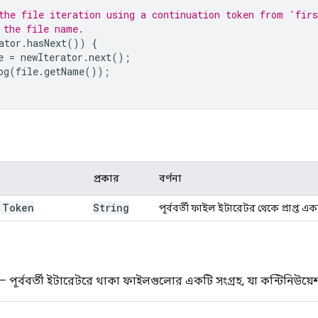
the file iteration using a continuation token from 'fir
 the file name.
ator
.
hasNext
())
{
e
=
newIterator
.
next
();
og
(
file
.
getName
());
প্রকার
বর্ণনা
 Token
String
পূর্ববর্তী ফাইল ইটারেটর থেকে প্রাপ্ত 
— পূর্ববর্তী ইটারেটরে থাকা ফাইলগুলোর একটি সংগ্রহ, যা কন্টিনিউয