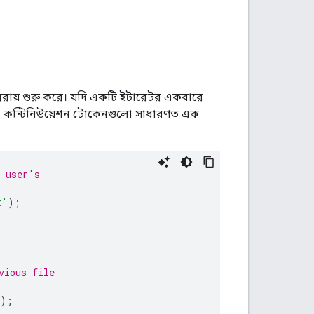
ুনরায় শুরু করে। যদি একটি ইটারেটর একবারে
যকর। কন্টিনিউয়েশন টোকেনগুলো সাধারণত এক
e user's
t'
);
vious file
);