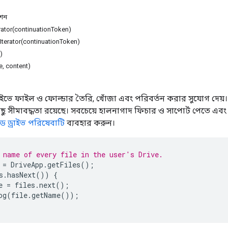
েশন
erator(continuationToken)
Iterator(continuationToken)
)
e, content)
 ড্রাইভে ফাইল ও ফোল্ডার তৈরি, খোঁজা এবং পরিবর্তন করার সুযোগ দেয়
 সীমাবদ্ধতা রয়েছে। সবচেয়ে হালনাগাদ ফিচার ও সাপোর্ট পেতে এবং শ
সড ড্রাইভ পরিষেবাটি
ব্যবহার করুন।
 name of every file in the user's Drive.
=
DriveApp
.
getFiles
();
s
.
hasNext
())
{
e
=
files
.
next
();
og
(
file
.
getName
());