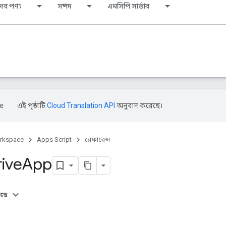
সব পণ্য
সম্পদ
এমসিপি সার্ভার
এই পৃষ্ঠাটি
Cloud Translation API
অনুবাদ করেছে।
rkspace
Apps Script
রেফারেন্স
rive
App
আছে