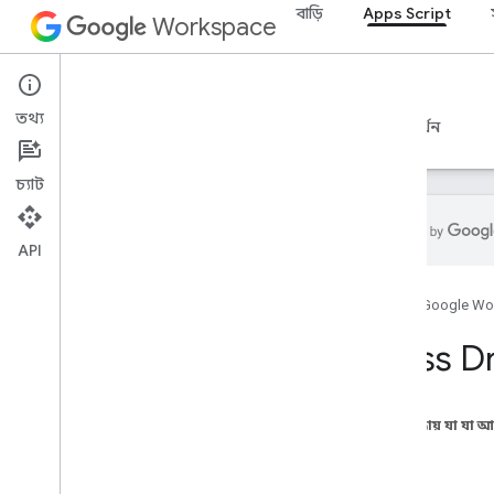
বাড়ি
Apps Script
Workspace
Apps Script
তথ্য
ওভারভিউ
নির্দেশিকা
রেফারেন্স
নমুনা
সমর্থন
চ্যাট
API
ওভারভিউ
হোম
Google Wo
Google Workspace পরিষেবা
Class D
অ্যাডমিন কনসোল
Calendar
চ্যাট
এই পৃষ্ঠায় যা যা 
ডক্স
বৈশিষ্ট্য
Drive
পদ্ধতি