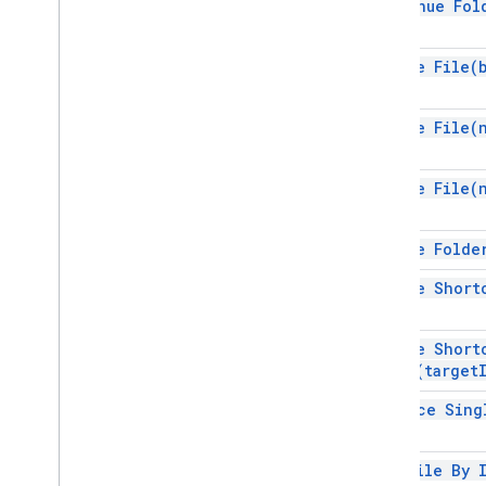
continue Fo
স্ক্রিপ্ট প্রকল্প সম্পদ
অটোমেশন ট্রিগার এবং ঘটনা
উদ্ভাসিত
create
File(
কোটা এবং সীমা
create
File(
Google Workspace অ্যাড-অন
,
Google Workspace অ্যাড-অন
সেবা
create
File(
উদ্ভাসিত
অ্যাড-অন API
create
Folde
Apps Script API
create
Short
v1
ক্লায়েন্ট লাইব্রেরি
create Short
Key(
target
enforce Sin
get File By