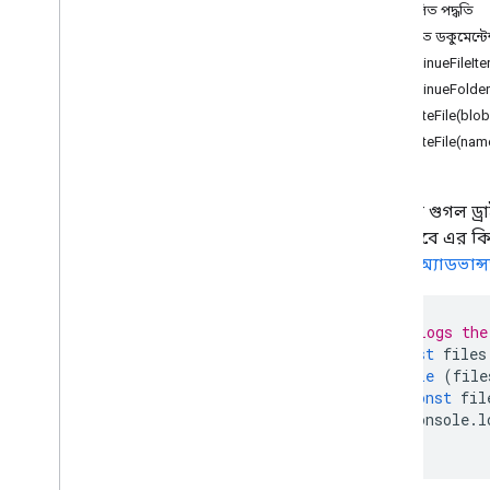
এক নজরে
অপ্রচলিত পদ্ধতি
ড্রাইভ অ্যাপ
বিস্তারিত ডকুমেন্ট
continueFileIt
ক্লাস
continueFolder
ফাইল
createFile(blob
File
Iterator
createFile(nam
ফোল্ডার
Folder
Iterator
ব্যবহারকারী
স্ক্রিপ্টকে গুগল
সহজ, তবে এর কিছু
Enums
করতে,
অ্যাডভান্
অ্যাক্সেস
অনুমতি
// Logs the
উন্নত পরিষেবা
const
files
ড্রাইভ API
while
(
file
ড্রাইভ কার্যকলাপ API
const
fil
ড্রাইভ লেবেল API
console
.
l
ফর্ম
}
জিমেইল
চাদর