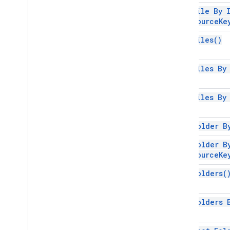
get File By 
resource
Ke
get
Files(
)
get Files B
get Files B
get Folder 
get Folder B
resource
Ke
get
Folders(
get Folders