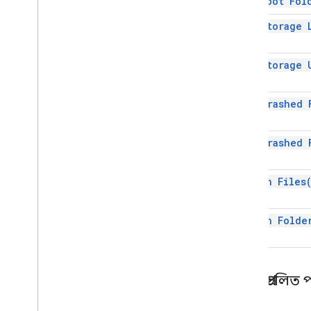
get Root
Fol
get Storage
get Storage
get Trashed
get Trashed
search
Files
search
Folde
অপ্রচলিত প