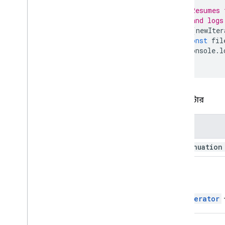
// Resumes 
// and logs
if
(
newIter
const
fil
console
.
l
}
প্যারামিটার
নাম
continuation
ফেরত
FileIterator