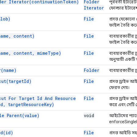
lder
Iterator(
continuation
Token)
Folder
পূর্ববর্তী ইটা
Iterator
ফোল্ডার ইটারেশ
blob)
File
প্রদত্ত যেকোনো
ফাইল তৈরি কর
name
,
content)
File
ব্যবহারকারীর ড্
ফাইল তৈরি কর
name
,
content
,
mime
Type)
File
ব্যবহারকারীর ড্
অনুযায়ী একটি
r(
name)
Folder
ব্যবহারকারীর ড্
cut(
target
Id)
File
প্রদত্ত ড্রাইভ
ফেরত দেয়।
cut For Target Id And Resource
File
প্রদত্ত ড্রাইভ
Id
,
target
Resource
Key)
করে এবং সেটি 
gle
Parent(
value)
void
আইটেমের প্যারে
enforceSingle
Id(
id)
File
প্রদত্ত আইডি সহ