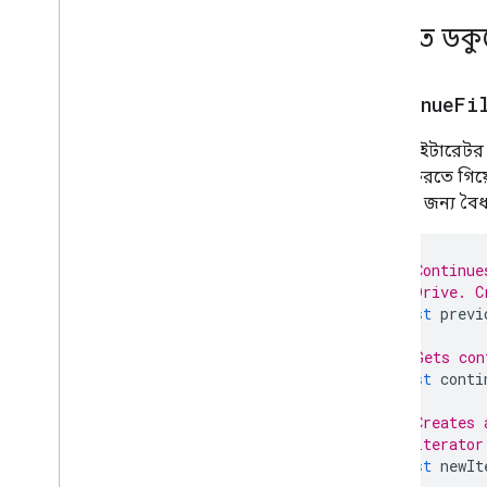
বিস্তারিত ড
continueFi
পূর্ববর্তী ইটার
প্রসেস করতে গিয
সপ্তাহের জন্য বৈ
// Continue
// Drive. C
const
previ
// Gets con
const
conti
// Creates 
// iterator
const
newIt