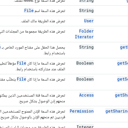
String
تعرض هذه السمة نوع MIME للملف.
File
String
تعرض هذه السمة اسم
.
User
تعرض هذه الطريقة مالك الملف.
Folder
تعرض هذه الطريقة مجموعة من المجلدات التي ت
Iterator
e
String
get
يحصل هذا الحقل على مفتاح المورد الخاص بـ
باستخدام رابط.
File
Boolean
get
S
تعرض هذه السمة ما إذا كان
مؤهلاً لتطب
الملف عند مشاركته باستخدام رابط.
File
Boolean
get
S
تعرض هذه السمة ما إذا كان
يتطلّب مفتا
Access
get
Sh
تعرض هذه السمة فئة المستخدمين الذين يمكنه
منحهم إذن الوصول بشكل صريح.
Permission
get
Sharin
تعرض هذه السمة الإذن الممنوح للمستخدمين ا
فرديين تم منحهم الإذن بالوصول بشكل صريح.
Integer
تعرض هذه الطريقة عدد وحدات البايت المستخ