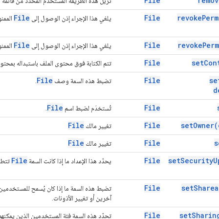
File
remov
تزيل هذه الطريقة المستخدم المحدّد من قائمة 
File
File
revoke
Perm
يلغي هذا الإجراء إذن الوصول إلى
الممنو
File
File
revoke
Perm
يلغي هذا الإجراء إذن الوصول إلى
الممنو
File
set
Con
تتم الكتابة فوق محتوى الملف باستبداله بمحتو
File
File
se
تضبط هذه السمة وصف
.
d
File
File
تُستخدَم لضبط اسم
.
File
File
set
Owner(
تغيير مالك
File
File
s
تغيير مالك
File
File
set
Security
U
يحدّد هذا الإعداد ما إذا كانت السمة
تتطلّ
File
set
Sharea
تضبط هذه السمة ما إذا كان يُسمح للمستخدمين
آخرين أو تغيير الأذونات.
File
set
Sharin
تحدّد هذه السمة فئة المستخدمين الذين يمكنه