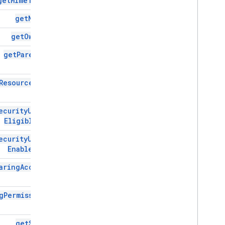
get
Mime
Type(
)
get
Name(
)
get
Owner(
)
get
Parents(
)
Resource
Key(
)
ecurity
Update
Eligible(
)
ecurity
Update
Enabled(
)
aring
Access(
)
g
Permission(
)
get
Size(
)