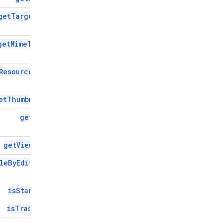
get
Target
Id(
)
get
Mime
Type(
)
Resource
Key(
)
et
Thumbnail(
)
get
Url(
)
get
Viewers(
)
le
By
Editors(
)
is
Starred(
)
is
Trashed(
)