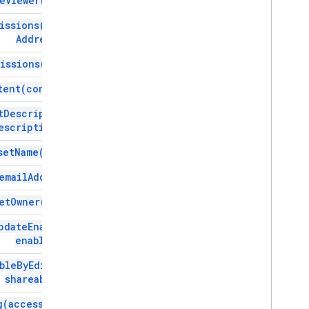
e
Viewer(
user)
issions(
email
Address)
issions(
user)
tent(
content)
t
Description(
escription)
set
Name(
name)
email
Address)
et
Owner(
user)
pdate
Enabled(
enabled)
ble
By
Editors(
shareable)
g(
access
Type
,