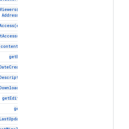
موارد مشروع النصوص البرمجية
عمليات التشغيل المبرمَج والأحداث
Viewers(
email
Addresses)
البيان
الحصص والحدود
Access(
email)
t
Access(
user)
إضافات Google Workspace
الخدمات
(
content
Type)
البيان
get
Blob(
)
واجهة برمجة تطبيقات الإضافات
Date
Created(
)
واجهة برمجة التطبيقات لبرمجة التطبيقات
Description(
)
v1
مكتبات العملاء
Download
Url(
)
get
Editors(
)
get
Id(
)
Last
Updated(
)