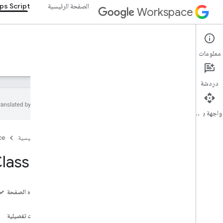
الصفحة الرئيسية
ps Script
Workspace
Apps Script
معلومات
نظرة عامة
الأدلة
المرجع
نماذج
الدعم
دردشة
واجهة برمجة التطبيقات
نظرة عامة
الصفحة الرئيسية
ce
خدمات Google Workspace
lass File
وحدة تحكّم المشرف
Calendar
دردشة
على هذه الصفحة
المستندات
الطُرق
Drive
مستندات تفصيلية