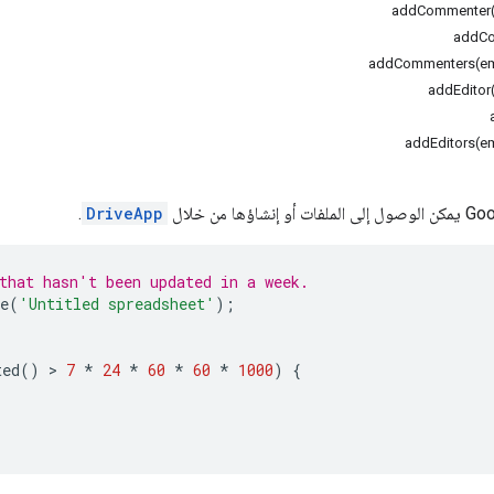
addCommenter(
addCo
addCommenters(em
addEditor
addEditors(e
.
DriveApp
that hasn't been updated in a week.
e
(
'Untitled spreadsheet'
);
ted
()
 > 
7
*
24
*
60
*
60
*
1000
)
{