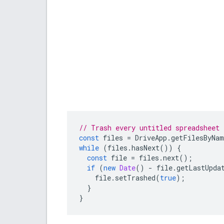
// Trash every untitled spreadsheet 
const
files
=
DriveApp
.
getFilesByNam
while
(
files
.
hasNext
())
{
const
file
=
files
.
next
();
if
(
new
Date
()
-
file
.
getLastUpda
file
.
setTrashed
(
true
);
}
}