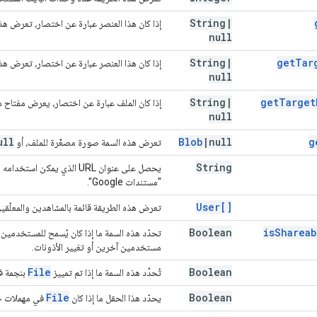
String
|
إذا كان هذا العنصر عبارة عن اختصار، تعرض هذه
null
String
|
get
Tar
إذا كان هذا العنصر عبارة عن اختصار، تعرض هذه السمة نوع MIME الخاص بالع
null
String
|
get
Target
إذا كان الملف عبارة عن اختصار، يعرض مفتاح م
null
ull
Blob
|
null
g
تعرض هذه السمة صورة مصغّرة للملف، أو
String
يحصل على عنوان URL الذي يمكن استخدامه لفتح
"مستندات Google".
User[]
تعرض هذه الطريقة قائمة بالمشاهدين والمعلّق
Boolean
is
Shareab
تحدّد هذه السمة ما إذا كان يُسمح للمستخدمين
مستخدمين آخرين أو تغيير الأذونات.
File
Boolean
تُحدِّد هذه السمة ما إذا تم تمييز
بنجمة في حساب ve
File
Boolean
يحدّد هذا الحقل ما إذا كان
في مهملات حسا