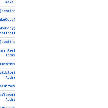
make
Copy(
)
(
destination)
ake
Copy(
name)
ake
Copy(
name
,
estination)
(
destination)
mmenter(
email
Address)
mmenter(
user)
e
Editor(
email
Address)
e
Editor(
user)
e
Viewer(
email
Address)