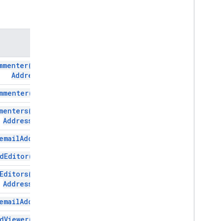
عروض تقديمية
الطُرق
Workspace
المزيد
.
.
.
الطريقة
خدمات أخرى من Google
mmenter(
email
Google Analytics
Address)
Google Maps
mmenter(
user)
Google Translate
Vertex AI
menters(
email
You
Tube
Addresses)
المزيد
.
.
.
email
Address)
خدمات المرافق
d
Editor(
user)
اتصالات واجهة برمجة التطبيقات وقاعدة البيانات
Editors(
email
قابلية استخدام البيانات وتحسينها
Addresses)
HTML & content
تنفيذ وبرمجة النص البرمجي
email
Address)
d
Viewer(
user)