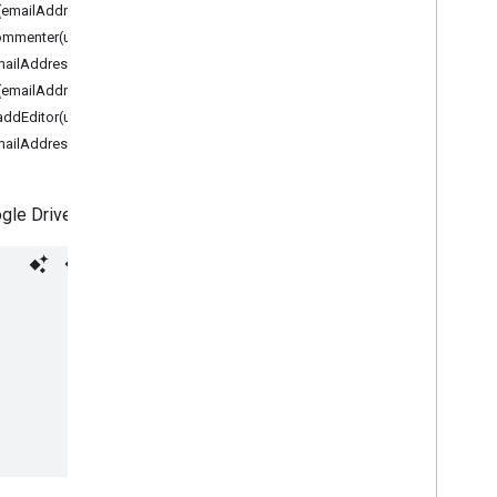
نظرة عامّة
emailAddress)
Drive
App
mmenter(user)
ailAddresses)
صفوف
(emailAddress)
ملف
addEditor(user)
أداة تكرار الملفات
mailAddresses)
مجلد
أداة Folder
Iterator
المستخدم
ملف في Google Drive يمكن الوصول إلى الملفات أو إنشاؤها من خلال
تعدادات
إمكانية الوصول
الإذن
الخدمات المتقدمة
واجهة برمجة تطبيقات Drive
Drive Activity API
Drive Labels API
نماذج
Gmail
جداول البيانات