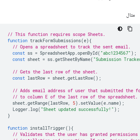
مثال
// This function requires scope Sheets.
function
trackFormSubmissions
(
e
){
// Opens a spreadsheet to track the sent email.
const
ss
=
SpreadsheetApp
.
openById
(
"abc1234567"
);
const
sheet
=
ss
.
getSheetByName
(
"Submission Tracke
// Gets the last row of the sheet.
const
lastRow
=
sheet
.
getLastRow
();
// Adds email address of user that submitted the f
// to column E of the last row of the spreadsheet.
sheet
.
getRange
(
lastRow
,
5
).
setValue
(
e
.
name
);
Logger
.
log
(
"Sheet updated successfully!"
);
}
function
installTrigger
(){
// Validates that the user has granted permissions