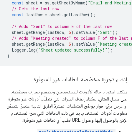
const
sheet
=
ss
.
getSheetByName
(
"Email and Meeting
// Gets the last row
const
lastRow
=
sheet
.
getLastRow
();
// Adds "Sent" to column E of the last row
sheet
.
getRange
(
lastRow
,
5
).
setValue
(
"Sent"
);
// Adds "Meeting created" to column F of the last 
sheet
.
getRange
(
lastRow
,
6
).
setValue
(
"Meeting creat
Logger
.
log
(
"Sheet updated successfully!"
);
}
إنشاء تجربة مخصّصة للنطاقات غير المتوفّرة
يمكنك استرداد حالة الأذونات للمستخدمين وتصميم تجارب مخصّصة.
على سبيل المثال، يمكنك إيقاف الميزات التي تتطلّب أذونات غير متوفّرة
أو عرض مربّع حوار يوضّح المتطلبات. تستردّ الطرق التالية عنصرًا يتضمّن
معلومات أذونات المستخدم، بما في ذلك النطاقات التي منح المستخدم
الإذن بالوصول إليها وعنوان URL لطلب أي نطاقات غير متوفّرة:
getAuthorizationInfo(authMode,