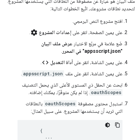
ملف البيان هو عبارة عن مصفوفة من النطاقات التي يستخدمها المشروع.
لتحديد نطاقات مشروعك، اتّبِع الخطوات التالية:
افتح مشروع النص البرمجي.
settings
على يمين الصفحة، انقر على
إعدادات المشروع
.
ضَع علامة في مربّع الاختيار
عرض ملف البيان
"appsscript.json" في المحرر
.
code
على يمين الشاشة، انقر على
أداة التعديل
.
على يمين الشاشة، انقر على ملف
appsscript.json
.
ابحث عن الحقل ذي المستوى الأعلى الذي يحمل التصنيف
oauthScopes
. إذا لم يكن متوفّرًا، يمكنك إضافته.
استبدِل محتوى مصفوفة
oauthScopes
بالنطاقات
التي تريد أن يستخدمها المشروع. على سبيل المثال:
      {

        ...
