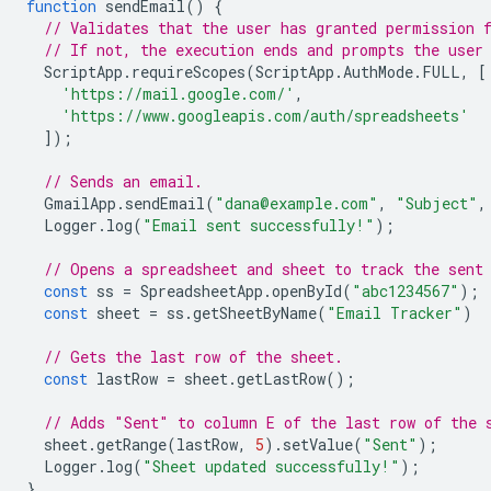
function
sendEmail
()
{
// Validates that the user has granted permission 
// If not, the execution ends and prompts the user
ScriptApp
.
requireScopes
(
ScriptApp
.
AuthMode
.
FULL
,
[
'https://mail.google.com/'
,
'https://www.googleapis.com/auth/spreadsheets'
]);
// Sends an email.
GmailApp
.
sendEmail
(
"dana@example.com"
,
"Subject"
,
Logger
.
log
(
"Email sent successfully!"
);
// Opens a spreadsheet and sheet to track the sent
const
ss
=
SpreadsheetApp
.
openById
(
"abc1234567"
);
const
sheet
=
ss
.
getSheetByName
(
"Email Tracker"
)
// Gets the last row of the sheet.
const
lastRow
=
sheet
.
getLastRow
();
// Adds "Sent" to column E of the last row of the 
sheet
.
getRange
(
lastRow
,
5
).
setValue
(
"Sent"
);
Logger
.
log
(
"Sheet updated successfully!"
);
}