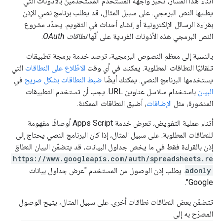
أثناء هذا المسار، تخبر واجهة المستخدم المستخدمين بالأذونات التي
يطلبها النص البرمجي. على سبيل المثال، قد يطلب برنامج نصي الإذن
بقراءة الرسائل الإلكترونية أو إنشاء أحداث في التقويم. يحدّد مشروع
النص البرمجي هذه الأذونات الفردية على أنّها
نطاقات OAuth
.
بالنسبة إلى معظم النصوص البرمجية، ترصد خدمة برمجة تطبيقات
تلقائيًا النطاقات المطلوبة. يمكنك في أي وقت
الاطّلاع على النطاقات
التي
يستخدمها البرنامج النصي. يمكنك أيضًا
ضبط النطاقات بشكل صريح
في
البيان
باستخدام سلاسل عناوين URL. يجب أن تستخدم التطبيقات
المنشورة، مثل
الإضافات
، أضيق النطاقات الممكنة.
أثناء عملية التفويض، تعرض خدمة Apps Script أوصافًا مفهومة
للنطاقات المطلوبة. على سبيل المثال، إذا كان البرنامج النصي يحتاج إلى
إذن بالقراءة فقط في ما يخص جداول البيانات، قد يتضمّن البيان النطاق
https://www.googleapis.com/auth/spreadsheets.re
adonly
. يطلب إذن الوصول من المستخدم "عرض جداول بيانات
Google".
تتضمّن بعض النطاقات نطاقات أخرى. على سبيل المثال، يتيح الوصول
المصرّح به إلى