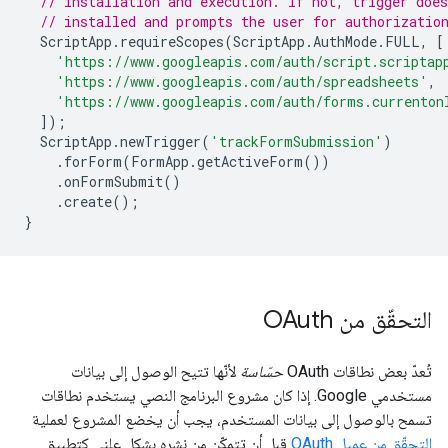
// installation and execution. If not, trigger doe
// installed and prompts the user for authorizatio
ScriptApp
.
requireScopes
(
ScriptApp
.
AuthMode
.
FULL
,
[
'https://www.googleapis.com/auth/script.scriptap
'https://www.googleapis.com/auth/spreadsheets'
,
'https://www.googleapis.com/auth/forms.currenton
]);
ScriptApp
.
newTrigger
(
'trackFormSubmission'
)
.
forForm
(
FormApp
.
getActiveForm
())
.
onFormSubmit
()
.
create
();
}
التحقّق من OAuth
تُعدّ بعض نطاقات OAuth
حسّاسة
لأنّها تتيح الوصول إلى بيانات
مستخدمي Google. إذا كان مشروع البرنامج النصي يستخدم نطاقات
تسمح بالوصول إلى بيانات المستخدم، يجب أن يخضع المشروع لعملية
التحقّق من عميل OAuth
قبل أن تتمكّن من نشره بشكل علني كتطبيق