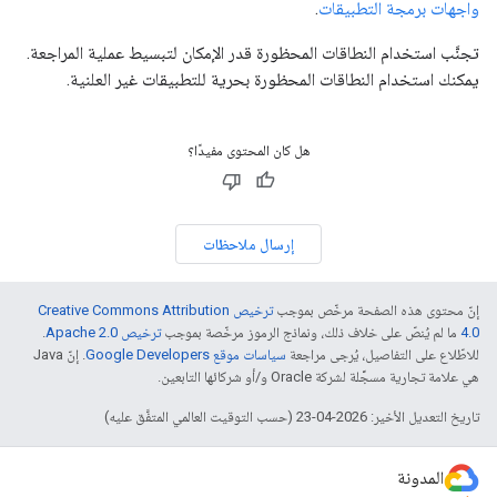
واجهات برمجة التطبيقات
.
تجنَّب استخدام النطاقات المحظورة قدر الإمكان لتبسيط عملية المراجعة.
يمكنك استخدام النطاقات المحظورة بحرية للتطبيقات غير العلنية.
هل كان المحتوى مفيدًا؟
إرسال ملاحظات
إنّ محتوى هذه الصفحة مرخّص بموجب
ترخيص Creative Commons Attribution
4.0‏
ما لم يُنصّ على خلاف ذلك، ونماذج الرموز مرخّصة بموجب
ترخيص Apache 2.0‏
.
للاطّلاع على التفاصيل، يُرجى مراجعة
سياسات موقع Google Developers‏
. إنّ Java
هي علامة تجارية مسجَّلة لشركة Oracle و/أو شركائها التابعين.
تاريخ التعديل الأخير: 2026-04-23 (حسب التوقيت العالمي المتفَّق عليه)
المدونة