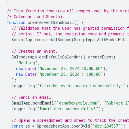
// This function requires all scopes used by the scr
// Calendar, and Sheets).
function
createEventSendEmail
()
{
// Validates that the user has granted permission 
// script. If not, the execution ends and prompts 
ScriptApp
.
requireAllScopes
(
ScriptApp
.
AuthMode
.
FULL
// Creates an event.
CalendarApp
.
getDefaultCalendar
().
createEvent
(
"Meeting"
,
new
Date
(
"November 28, 2024 10:00:00"
),
new
Date
(
"November 28, 2024 11:00:00"
)
);
Logger
.
log
(
"Calendar event created successfully!"
)
// Sends an email.
GmailApp
.
sendEmail
(
"dana@example.com"
,
"Subject 2
Logger
.
log
(
"Email sent successfully!"
);
// Opens a spreadsheet and sheet to track the crea
const
ss
=
SpreadsheetApp
.
openById
(
"abc1234567"
);