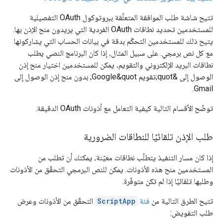
تتيح شاشة طلب الموافقة المتعلّقة ببروتوكول OAuth التفصيلية
للمستخدمين تحديد نطاقات OAuth الفردية التي يريدون منح الإذن بها.
يتيح ذلك للمستخدمين التحكّم بدقة في بيانات الحساب التي يشاركونها
مع كل نص برمجي. على سبيل المثال، إذا كان البرنامج النصي يطلب
نطاقات البريد الإلكتروني والتقويم، يمكن للمستخدمين اختيار منح إذن
الوصول إلى &quot;تقويم Google&quot; بدون منح إذن الوصول إلى
Gmail.
توضّح الأقسام التالية كيفية التعامل مع أذونات OAuth الدقيقة.
طلب الإذن تلقائيًا للنطاقات الضرورية
إذا كان مسار التنفيذ يتطلّب نطاقات معيّنة، يمكنك أن تطلب من
المستخدمين منح هذه الأذونات. يمكن للنص البرمجي التحقّق من الأذونات
وطلبها تلقائيًا إذا لم تكن متوفّرة.
تتيح الطرق التالية من
فئة
ScriptApp
التحقّق من الأذونات وعرض
طلب التفويض: