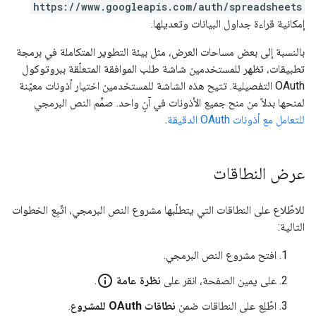
https://www.googleapis.com/auth/spreadsheets
إمكانية قراءة جداول البيانات وتعديلها.
بالنسبة إلى بعض مساحات العرض، مثل بيئة التطوير المتكاملة في برمجة
تطبيقات، تظهر للمستخدمين شاشة طلب الموافقة المتعلّقة ببروتوكول
OAuth التفصيلية. تتيح هذه الشاشة للمستخدمين اختيار أذونات معيّنة
لمنحها بدلاً من منح جميع الأذونات في آنٍ واحد. صمِّم النص البرمجي
للتعامل مع أذونات OAuth الدقيقة
.
عرض النطاقات
للاطّلاع على النطاقات التي يتطلّبها مشروع النص البرمجي، اتّبِع الخطوات
التالية:
افتح مشروع النص البرمجي.
info_outline
على يمين الصفحة، انقر على
نظرة عامة
.
اطّلِع على النطاقات ضمن
نطاقات OAuth للمشروع
.