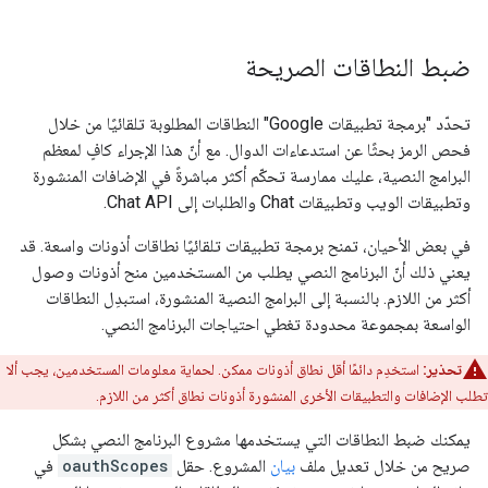
ضبط النطاقات الصريحة
تحدّد "برمجة تطبيقات Google" النطاقات المطلوبة تلقائيًا من خلال
فحص الرمز بحثًا عن استدعاءات الدوال. مع أنّ هذا الإجراء كافٍ لمعظم
البرامج النصية، عليك ممارسة تحكّم أكثر مباشرةً في الإضافات المنشورة
وتطبيقات الويب وتطبيقات Chat والطلبات إلى Chat API.
في بعض الأحيان، تمنح برمجة تطبيقات تلقائيًا نطاقات أذونات واسعة. قد
يعني ذلك أنّ البرنامج النصي يطلب من المستخدمين منح أذونات وصول
أكثر من اللازم. بالنسبة إلى البرامج النصية المنشورة، استبدِل النطاقات
الواسعة بمجموعة محدودة تغطي احتياجات البرنامج النصي.
تحذير:
استخدِم دائمًا أقل نطاق أذونات ممكن. لحماية معلومات المستخدمين، يجب ألا
تطلب الإضافات والتطبيقات الأخرى المنشورة أذونات نطاق أكثر من اللازم.
يمكنك ضبط النطاقات التي يستخدمها مشروع البرنامج النصي بشكل
صريح من خلال تعديل ملف
بيان
المشروع. حقل
oauthScopes
في