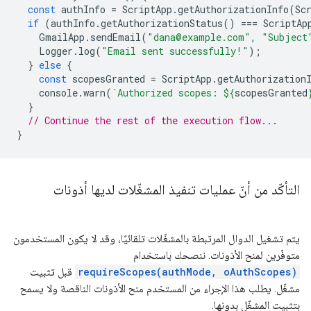
const
authInfo
=
ScriptApp
.
getAuthorizationInfo
(
Sc
if
(
authInfo
.
getAuthorizationStatus
()
===
ScriptAp
GmailApp
.
sendEmail
(
"dana@example.com"
,
"Subject
Logger
.
log
(
"Email sent successfully!"
);
}
else
{
const
scopesGranted
=
ScriptApp
.
getAuthorization
console
.
warn
(
`Authorized scopes: 
${
scopesGranted
}
// Continue the rest of the execution flow...
}
التأكّد من أنّ عمليات تنفيذ المشغّلات لديها أذونات
يتم تشغيل الدوال المرتبطة بالمشغّلات تلقائيًا، وقد لا يكون المستخدمون
متوفّرين لمنح الأذونات. ننصحك باستخدام
requireScopes(authMode, oAuthScopes)
قبل تثبيت
مشغّل. يطلب هذا الإجراء من المستخدم منح الأذونات الناقصة ولا يسمح
بتثبيت المشغّل بدونها.