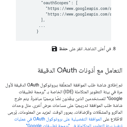
        "oauthScopes": [

          "https://www.googleapis.com/auth/spr
          "https://www.googleapis.com/auth/use
        ],

       ...

      }
save
في أعلى الشاشة، انقر على
حفظ
.
التعامل مع أذونات OAuth الدقيقة
تم إطلاق شاشة طلب الموافقة المتعلّقة ببروتوكول OAuth الدقيقة لأول
مرة في بيئة التطوير المتكاملة (IDE) الخاصة بـ "برمجة تطبيقات
Google" للمستخدمين الذين ينفّذون نصًا برمجيًا مباشرةً. يتم طرح
شاشة طلب الموافقة تدريجيًا على مساحات عرض أخرى، مثل وحدات
الماكرو والمشغّلات والإضافات، بمرور الوقت. لمزيد من المعلومات، يُرجى
الاطّلاع على
الموافقة التفصيلية على بروتوكول OAuth في عمليات
تنفيذ بيئة التطوير المتكاملة في "برمجة تطبيقات Google"
.