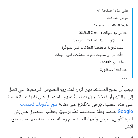
على هذه الصفحة
عرض النطاقات
ضبط النطاقات الصريحة
التعامل مع أذونات OAuth الدقيقة
طلب الإذن تلقائيًا للنطاقات الضرورية
إنشاء تجربة مخصّصة للنطاقات غير المتوفّرة
التأكّد من أنّ عمليات تنفيذ المشغّلات لديها أذونات
التحقّق من OAuth
النطاقات المحظورة
يجب أن يمنح المستخدمون الإذن لمشاريع النصوص البرمجية التي تصل
إلى بياناتهم أو تتخذ إجراءات نيابةً عنهم. للحصول على نظرة عامة شاملة
على هذه العملية، يُرجى الاطّلاع على مقالة
منح الأذونات لخدمات
Google
. عندما ينفّذ مستخدم نصًا برمجيًا يتطلّب الحصول على إذن
للمرة الأولى، تعرض واجهة المستخدم رسالة تطلب منه بدء عملية منح
الإذن.