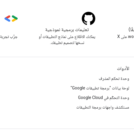
تعليمات برمجية نموذجية
s
متابعة @workspacedevs على X
يمكنك الاطّلاع على نماذج التطبيقات أو
جرِّب تجربة 
نسخها لتصميم تطبيقك.
الأدوات
وحدة تحكم المشرف
لوحة بيانات "برمجة تطبيقات Google"
وحدة التحكّم في Google Cloud
مستكشف واجهات برمجة التطبيقات