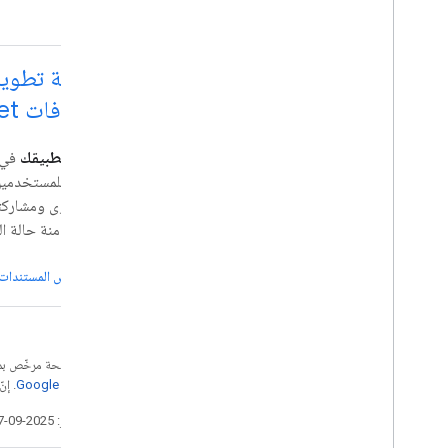
وحدة تحكم المشرف
Cloud Search
Gmail
Google Calendar
لإضافات Meet
Google Chat
Google Classroom
دمج تطبيقك
Google Docs
يمكن للمستخدمين
Google Drive
المحتوى ومشاركته
Google Forms
إلى مزامنة حالة 
Google Keep
Google Meet
عرض المستندات
Google Sheets
Google Sites
Google Slides
مهام Google
إنّ محتوى هذه الصفحة مرخّص 
Google Vault
موقع Google Developers‏
. إنّ Java هي علامة تجارية مسجَّلة لشركة Oracle و/أو شرك
تاريخ التعديل الأخير: 2025-09-27 (حسب التوقيت العالمي المتفَّق عليه)
الاشتراك في أحداث Google Workspace