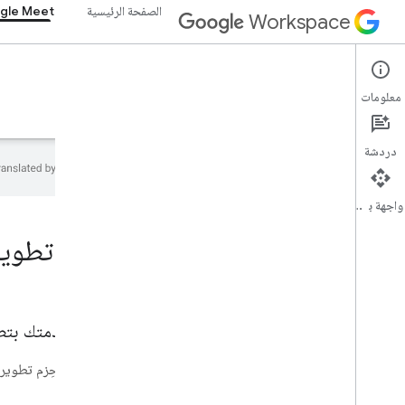
الصفحة الرئيسية
gle Meet
Workspace
Google Meet
معلومات
نظرة عامة
الأدلة
المرجع
الدعم
دردشة
واجهة برمجة التطبيقات
الصفحة الرئيسية
تطوير حلو
منتجات مطوّري البرامج
البدء
إنشاء التطبيقات باستخدام الذكاء الاصطناعي
التجربة الآن
ربط خدمتك بتطبيق  Meet
نموذج Google Workspace الموحّد لأدوات
وواجهات برمجة التطبيقات الخاصة بالوكلاء
استخدِم حِزم تطوير البرامج (SDK) وواجهة برمجة التطبيقات أدناه لل
تطبيقات Google Workspace